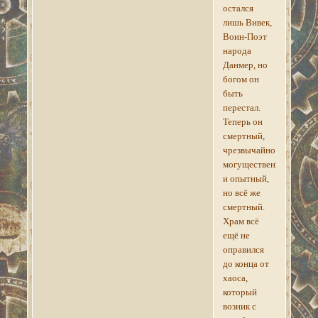
остался
лишь Вивек,
Воин-Поэт
народа
Данмер, но
богом он
быть
перестал.
Теперь он
смертный,
чрезвычайно
могущественный
и опытный,
но всё же
смертный.
Храм всё
ещё не
оправился
до конца от
хаоса,
который
возник с