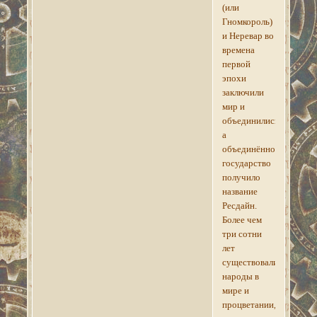
(или
Гномкороль)
и Неревар во
времена
первой
эпохи
заключили
мир и
объединились,
а
объединённое
государство
получило
название
Ресдайн.
Более чем
три сотни
лет
существовали
народы в
мире и
процветании,