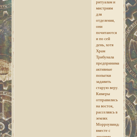
ритуалам и
мистриям
для
отделения,
они
почитаются
и по сей
день, хотя
Храм
Трибунала
предпринимал
активные
попытки
задавить
старую веру.
Кимеры
отправились
на восток,
расселяясь в
землях
Морроувинда,
вместе с
другими