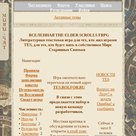
Чат-комната
Форум
Участники
Поиск
Регистрация
Войти
Активные темы
ВСЕЛЕННАЯ THE ELDER SCROLLS FRPG
Литературная текстовая игра для тех, кто жил играми
TES, для тех, кто будет жить в собственном Мире
Старинных Свитков
Навигация:
Правила
НОВОСТИ
Форма
Игра окончательно
TES
заполнения
переехала на новый адрес
анкеты
TES.ROLFOR.RU
.
Вопрос по
Путеводитель
Лору!
»
по Вселенной
В связи с этим
задать
Сюжет игры
продолжается набор в
Ошибка!
»
новую команду
сообщить
Численность:
разработчиков.
▪
Имперцы
: 3
▪
Норды
: 1
Местная критика и
Сейчас в
▪
Бретоны
: 2
обсуждениям остались
чате 0
▪
Редгарды
: 0
открыты
в этой теме
.
человек
▪
Альтмеры
: 2
Для неавторизованных