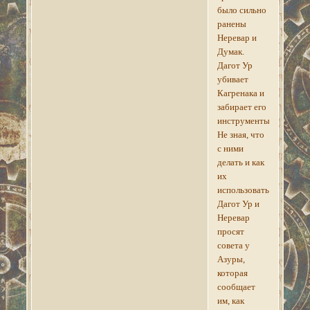
было сильно
ранены
Неревар и
Думак.
Дагот Ур
убивает
Кагренака и
забирает его
инструменты.
Не зная, что
с ними
делать и как
их
использовать,
Дагот Ур и
Неревар
просят
совета у
Азуры,
которая
сообщает
им, как