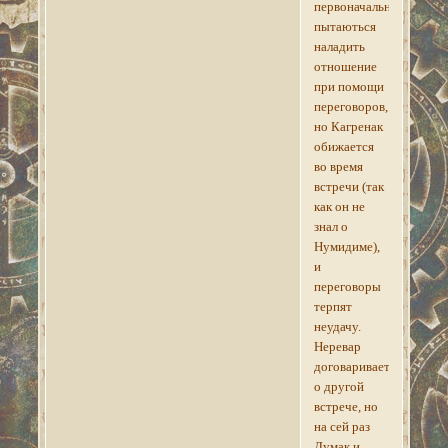
первоначально
пытаються
наладить
отношение
при помощи
переговоров,
но Кагренак
обижается
во время
встречи (так
как он не
знал о
Нумидиме),
и
переговоры
терпят
неудачу.
Неревар
договаривается
о другой
встрече, но
на сей раз
Думак и