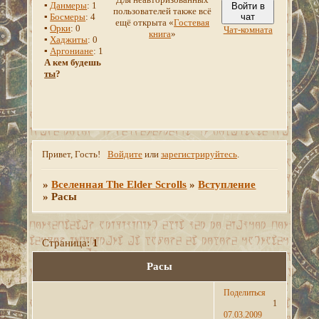
▪
Данмеры
: 1
Войти в
пользователей также всё
▪
Босмеры
: 4
чат
ещё открыта «
Гостевая
▪
Орки
: 0
Чат-комната
книга
»
▪
Хаджиты
: 0
▪
Аргониане
: 1
А кем будешь
ты
?
Привет, Гость!
Войдите
или
зарегистрируйтесь
.
»
Вселенная The Elder Scrolls
»
Вступление
»
Расы
Страница:
1
Расы
Поделиться
1
07.03.2009