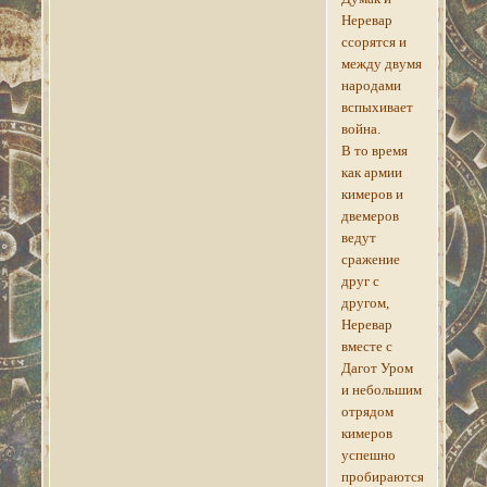
Неревар
ссорятся и
между двумя
народами
вспыхивает
война.
В то время
как армии
кимеров и
двемеров
ведут
сражение
друг с
другом,
Неревар
вместе с
Дагот Уром
и небольшим
отрядом
кимеров
успешно
пробираются