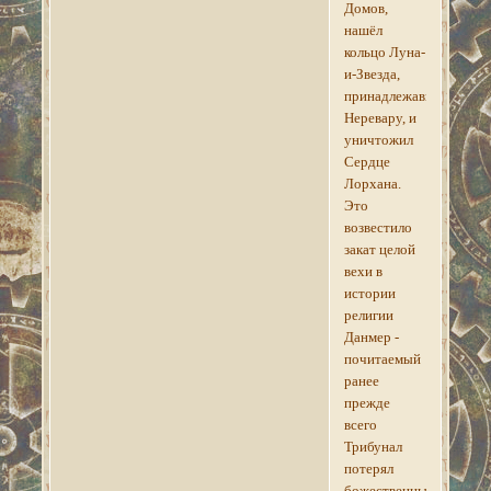
Домов,
нашёл
кольцо Луна-
и-Звезда,
принадлежавшее
Неревару, и
уничтожил
Сердце
Лорхана.
Это
возвестило
закат целой
вехи в
истории
религии
Данмер -
почитаемый
ранее
прежде
всего
Трибунал
потерял
божественные