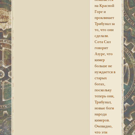
на Красной
Горе и
проклинает
Трибунал за
то, что они
сделали.
Сота Сил
говорит
Азуре, что
кимер
больше не
нуждается в
старых
богах,
поскольку
теперь они,
Трибунал,
новые боги
народа
кимеров.
Очевидно,
что эти