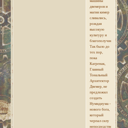
машины
двемеров и
магия кимер
сливались,
рождая
высокую
культуру и
благополучие.
Так было до
тех пор,
пока
Кагренак,
Главный
Тональный
Архитектор
Двемер, не
предложил
создать
Нумидиума -
нового бога,
который
черпал силу
непосредственно