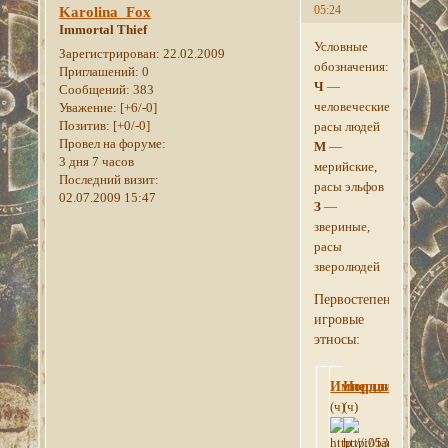
05:24
Karolina_Fox
Immortal Thief
Условные
Зарегистрирован
: 22.02.2009
обозначения:
Приглашений:
0
Ч
—
Сообщений:
383
человеческие,
Уважение:
[+6/-0]
Позитив:
[+0/-0]
расы людей
Провел на форуме:
М
—
3 дня 7 часов
мерийские,
Последний визит:
расы эльфов
02.07.2009 15:47
З
—
звериные,
расы
зверолюдей
Первостепенные
игровые
этносы:
Имперцы
Нордлинги
(ч)
(ч)