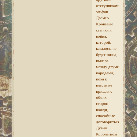
отступниками
эльфов -
Двемер.
Кровавые
стычки и
война,
которой,
казалось, не
будет конца,
пылала
между двумя
народами,
пока к
власти не
пришли с
обоих
сторон
вожди,
способные
договориться.
Думак
Корольгном