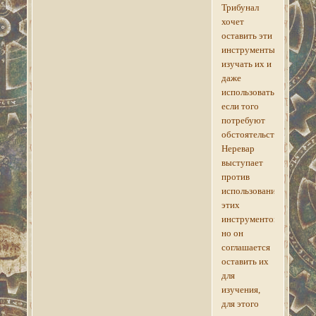
Трибунал
хочет
оставить эти
инструменты,
изучать их и
даже
использовать
если того
потребуют
обстоятельства.
Неревар
выступает
против
использования
этих
инструментов,
но он
соглашается
оставить их
для
изучения,
для этого