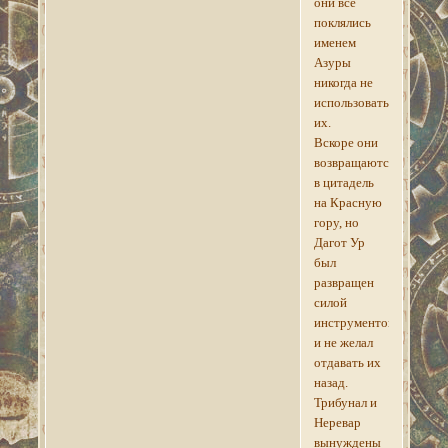
они все
поклялись
именем
Азуры
никогда не
использовать
их.
Вскоре они
возвращаются
в цитадель
на Красную
гору, но
Дагот Ур
был
развращен
силой
инструментов
и не желал
отдавать их
назад.
Трибунал и
Неревар
вынуждены