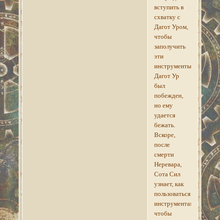
вступить в
схватку с
Дагот Уром,
чтобы
заполучить
эти
инструменты.
Дагот Ур
был
побежден,
но ему
удается
бежать.
Вскоре,
после
смерти
Неревара,
Сота Сил
узнает, как
пользоваться
инструментами
чтобы