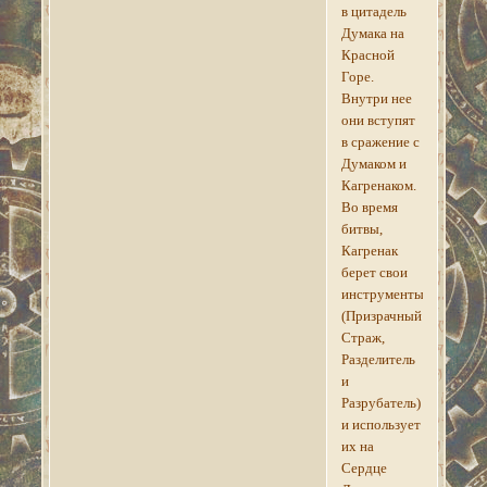
в цитадель
Думака на
Красной
Горе.
Внутри нее
они вступят
в сражение с
Думаком и
Кагренаком.
Во время
битвы,
Кагренак
берет свои
инструменты
(Призрачный
Страж,
Разделитель
и
Разрубатель)
и использует
их на
Сердце