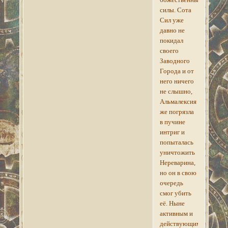
силы. Сота
Сил уже
давно не
покидал
своего
Заводного
Города и от
него ничего
не слышно,
Альмалексия
же погрязла
в пучине
интриг и
попыталась
уничтожить
Нереварина,
но он в свою
очередь
смог убить
её. Ныне
активным и
действующим