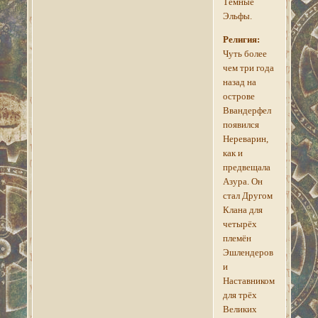
Тёмные
Эльфы.
Религия:
Чуть более
чем три года
назад на
острове
Ввандерфел
появился
Нереварин,
как и
предвещала
Азура. Он
стал Другом
Клана для
четырёх
племён
Эшлендеров
и
Наставником
для трёх
Великих