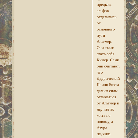
предков,
эльфов
отделились
от
основного
пути
Альтмер.
Они стали
звать себя
Кимер. Сами
они считают,
что
Дадрический
Принц Боэта
дал им силы
отличаться
от Альтмер и
научил их
жить по
новому, а
Азура
научила