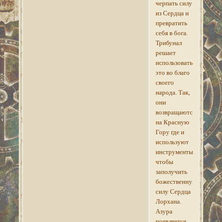
черпать силу
из Сердца и
превратить
себя в бога.
Трибунал
решает
использовать
это во благо
своего
народа. Так,
они
возвращаются
на Красную
Гору где и
используют
инструменты,
чтобы
заполучить
божественную
силу Сердца
Лорхана.
Азура
появляется