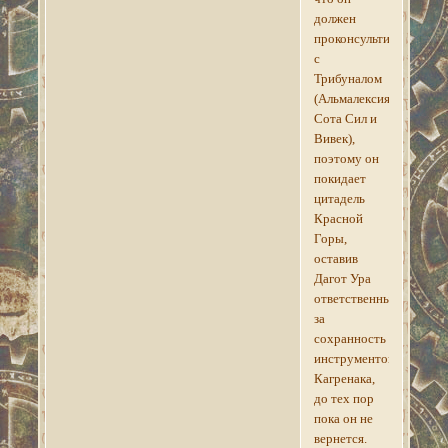
должен
проконсультироваться
с
Трибуналом
(Альмалексия,
Сота Сил и
Вивек),
поэтому он
покидает
цитадель
Красной
Горы,
оставив
Дагот Ура
ответственным
за
сохранность
инструментов
Кагренака,
до тех пор
пока он не
вернется.