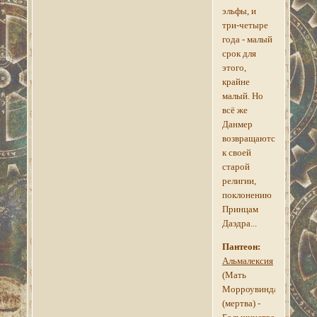
эльфы, и
три-четыре
года - малый
срок для
этого,
крайне
малый. Но
всё же
Данмер
возвращаются
к своей
старой
религии,
поклонению
Принцам
Даэдра...
Пантеон:
Альмалексия
(Мать
Морроувинда)
(мертва) -