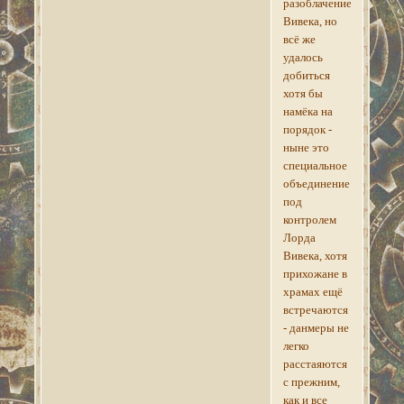
разоблачением
Вивека, но
всё же
удалось
добиться
хотя бы
намёка на
порядок -
ныне это
специальное
объединение
под
контролем
Лорда
Вивека, хотя
прихожане в
храмах ещё
встречаются
- данмеры не
легко
расстаяются
с прежним,
как и все