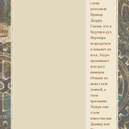
слова
разозлили
Принца
Даэдра.
Сказав, что в
будущем дух
Неревара
возродиться
и накажет их
всех, Азура
проклинает
всю расу
кимеров.
Отныне их
кожа стало
темной, а
глаза
красными.
Теперь они
стали
известны как
Данмер или