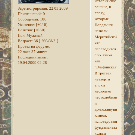
история ещё
раньше, в
Зарегистрирован
: 22.03.2009
эпоху,
Приглашений:
0
которые
Сообщений:
106
Уважение:
[+0/-0]
Нордлинги
Позитив:
[+0/-0]
назвали
Пол:
Мужской
Меритийской,
Возраст:
36
[1989-08-21]
что
Провел на форуме:
переводится
22 часа 37 минут
с их языка
Последний визит:
как
19.04.2009 02:28
"Эльфийская".
В третьей
четверти
эпохи
несколько
честолюбивых
и
долгоживущих
кланов,
исповедовавших
фундаменталистские
культы