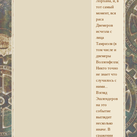
Лорхана, и, в
тот самый
момент, вся
раса
Двемеров
исчезла с
лица
Тамриэля (в
том числе и
двемеры
Волленфелла).
Никто точно
не знает что
случилось с
ними...
Взгляд
Эшлендеров
на это
событие
выглядит
несколько
иначе. В
сражении