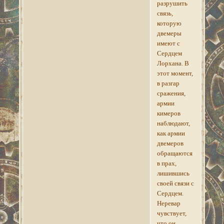
разрушить
связь,
которую
двемеры
имеют с
Сердцем
Лорхана. В
этот момент,
в разгар
сражения,
армии
кимеров
наблюдают,
как армии
двемеров
обращаются
в прах,
лишившись
своей связи с
Сердцем.
Неревар
чувствует,
что он