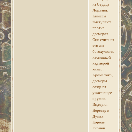
из Сердца
Лорхана.
Кимеры
выступают
против
двемеров.
Они считают
это акт -
богохульством,
насмешкой
над верой
кимер.
Кроме того,
двемеры
создают
ужасающее
оружие.
Индорил
Неревар и
Думак
Король
Гномов