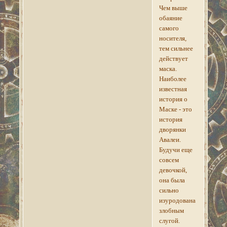
Чем выше
обаяние
самого
носителя,
тем сильнее
действует
маска.
Наиболее
известная
история о
Маске - это
история
дворянки
Авалеи.
Будучи еще
совсем
девочкой,
она была
сильно
изуродована
злобным
слугой.