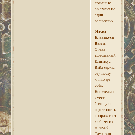
помощью
был убит не
один
волшебник.
Маска
Клавикуса
Вайла
Очень
тщеславный,
Клавикус
Вайл сделал
эту маску
лично для
себя.
Носитель ее
имеет
большую
вероятность
понравиться
любому из
жителей
Тамриэля.