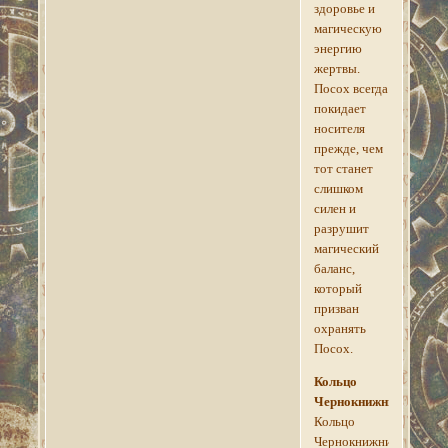
здоровье и
магическую
энергию
жертвы.
Посох всегда
покидает
носителя
прежде, чем
тот станет
слишком
силен и
разрушит
магический
баланс,
который
призван
охранять
Посох.
Кольцо
Чернокнижника
Кольцо
Чернокнижника