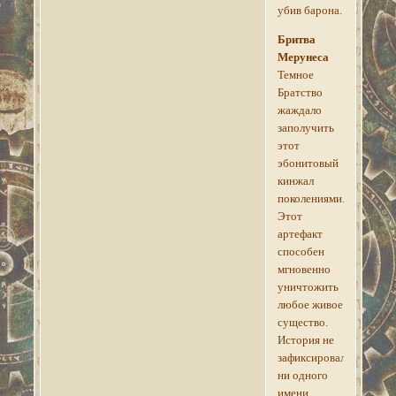
убив барона.
Бритва
Мерунеса
Темное
Братство
жаждало
заполучить
этот
эбонитовый
кинжал
поколениями.
Этот
артефакт
способен
мгновенно
уничтожить
любое живое
существо.
История не
зафиксировала
ни одного
имени