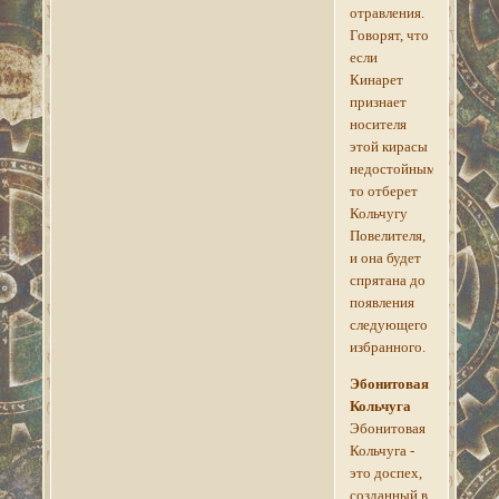
отравления.
Говорят, что
если
Кинарет
признает
носителя
этой кирасы
недостойным,
то отберет
Кольчугу
Повелителя,
и она будет
спрятана до
появления
следующего
избранного.
Эбонитовая
Кольчуга
Эбонитовая
Кольчуга -
это доспех,
созданный в