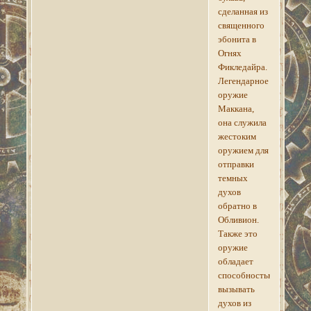
сделанная из
священного
эбонита в
Огнях
Фикледайра.
Легендарное
оружие
Маккана,
она служила
жестоким
оружием для
отправки
темных
духов
обратно в
Обливион.
Также это
оружие
обладает
способностью
вызывать
духов из