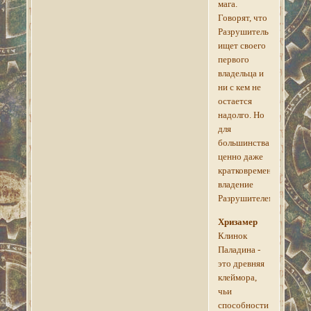
мага.
Говорят, что
Разрушитель
ищет своего
первого
владельца и
ни с кем не
остается
надолго. Но
для
большинства
ценно даже
кратковременное
владение
Разрушителем.
Хризамер
Клинок
Паладина -
это древняя
клеймора,
чьи
способности