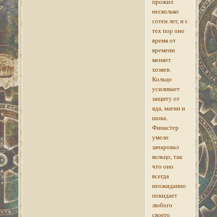
прожил
несколько
сотен лет, и с
тех пор оно
время от
времени
меняет
хозяев.
Кольцо
усиливает
защиту от
яда, магии и
шока.
Финастер
умело
зачаровал
кольцо, так
что оно
всегда
неожиданно
покидает
любого
своего