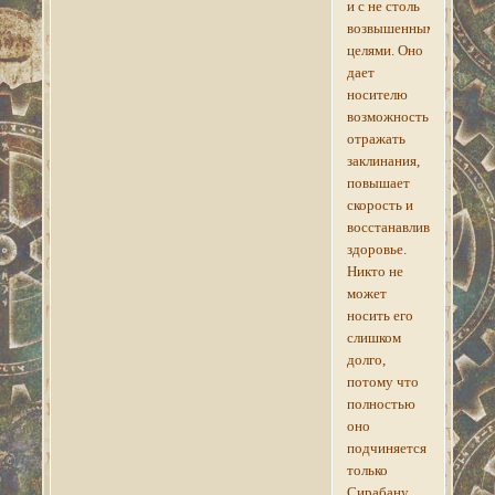
и с не столь
возвышенными
целями. Оно
дает
носителю
возможность
отражать
заклинания,
повышает
скорость и
восстанавливает
здоровье.
Никто не
может
носить его
слишком
долго,
потому что
полностью
оно
подчиняется
только
Сирабану.