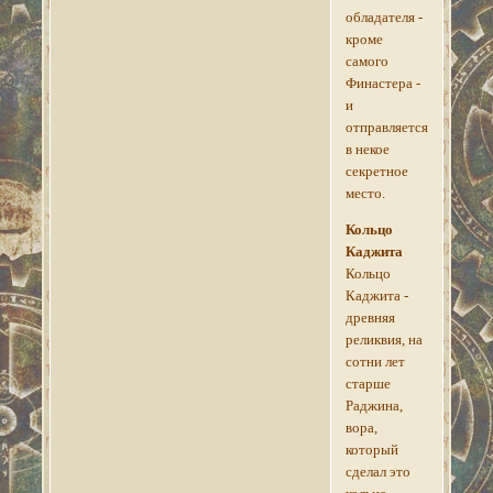
обладателя -
кроме
самого
Финастера -
и
отправляется
в некое
секретное
место.
Кольцо
Каджита
Кольцо
Каджита -
древняя
реликвия, на
сотни лет
старше
Раджина,
вора,
который
сделал это