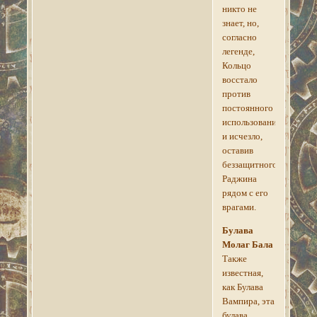
никто не
знает, но,
согласно
легенде,
Кольцо
восстало
против
постоянного
использования
и исчезло,
оставив
беззащитного
Раджина
рядом с его
врагами.
Булава
Молаг Бала
Также
известная,
как Булава
Вампира, эта
булава