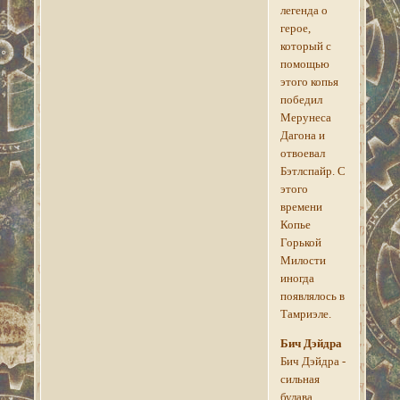
легенда о
герое,
который с
помощью
этого копья
победил
Мерунеса
Дагона и
отвоевал
Бэтлспайр. С
этого
времени
Копье
Горькой
Милости
иногда
появлялось в
Тамриэле.
Бич Дэйдра
Бич Дэйдра -
сильная
булава,