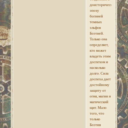
доисторическую
эпоху
богиней
темных
эльфов
Боэтией.
Только она
определяет,
кто может
владеть этим
доспехом и
насколько
долго. Сила
доспеха дает
достойному
защиту от
огня, магии и
магический
щит. Мало
того, что
только
Боэтия