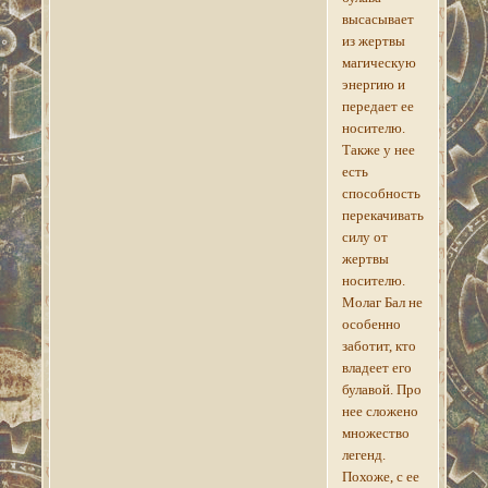
высасывает
из жертвы
магическую
энергию и
передает ее
носителю.
Также у нее
есть
способность
перекачивать
силу от
жертвы
носителю.
Молаг Бал не
особенно
заботит, кто
владеет его
булавой. Про
нее сложено
множество
легенд.
Похоже, с ее