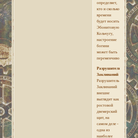
определяет,
кто и сколько
времени
будет носить
Эбонитовую
Кольчугу,
настроение
богини
может быть
переменчиво.
Разрушитель
Заклинаний
Разрушитель
Заклинаний
внешне
выглядит как
ростовой
двемерский
щит, на
самом деле -
одна из
наиболее