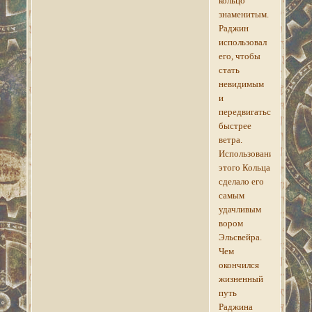
кольцо
знаменитым.
Раджин
использовал
его, чтобы
стать
невидимым
и
передвигаться
быстрее
ветра.
Использование
этого Кольца
сделало его
самым
удачливым
вором
Эльсвейра.
Чем
окончился
жизненный
путь
Раджина