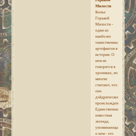
Милости
Копье
Горькой
Милости -
один из
наиболее
таинственных
артефактов в
истории. О
нем не
говорится в
хрониках, но
многие
считают, что
оно
дэйдрического
происхождения.
Единственная
известная
легенда,
упоминающая
о нем - это