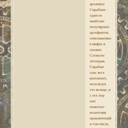
архимага
Сирабана -
один из
наиболее
популярных
артефактов,
описываемых
в мифах и
сказках.
Согласно
легендам,
Сирабан
спас весь
континент,
используя
это кольцо, и
с тех пор
оно
помогает
искателям
приключений,
в том числе,