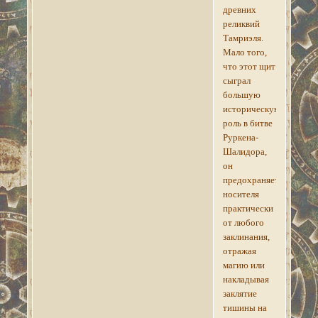
древних
реликвий
Тамриэля.
Мало того,
что этот щит
сыграл
большую
историческую
роль в битве
Руркена-
Шалидора,
он
предохраняет
носителя
практически
от любого
заклинания,
отражая
магию или
накладывая
заклятие
тишины на