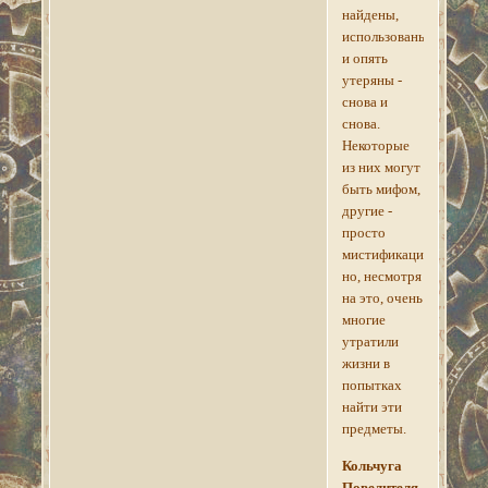
найдены,
использованы,
и опять
утеряны -
снова и
снова.
Некоторые
из них могут
быть мифом,
другие -
просто
мистификацией,
но, несмотря
на это, очень
многие
утратили
жизни в
попытках
найти эти
предметы.
Кольчуга
Повелителя