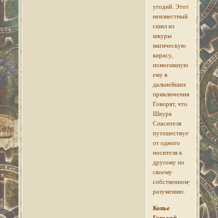
угодий. Этот
неизвестный
сшил из
шкуры
магическую
кирасу,
помогавшую
ему в
дальнейших
приключениях.
Говорят, что
Шкура
Спасителя
путешествует
от одного
носителя к
другому по
своему
собственному
разумению.
Копье
Горькой