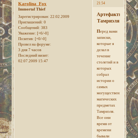
21:54
Karolina_Fox
Immortal Thief
Артефакты
Зарегистрирован
: 22.02.2009
Тамриэля
Приглашений:
0
Сообщений:
383
П
еред вами
Уважение:
[+6/-0]
записки,
Позитив:
[+0/-0]
которые я
Провел на форуме:
3 дня 7 часов
делал в
Последний визит:
течение
02.07.2009 15:47
столетий и в
которых
собрал
истории о
самых
могущественных
магических
предметах
Тамриэля.
Все они
время от
времени
бывали