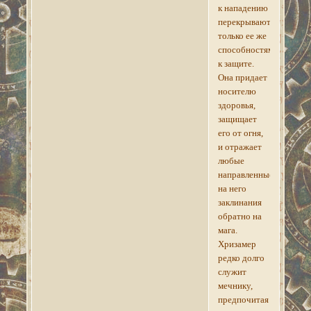
к нападению
перекрываются
только ее же
способностями
к защите.
Она придает
носителю
здоровья,
защищает
его от огня,
и отражает
любые
направленные
на него
заклинания
обратно на
мага.
Хризамер
редко долго
служит
мечнику,
предпочитая