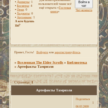
▪
Данмеры
: 1
Войти в
пользователей также всё
▪
Босмеры
: 4
чат
ещё открыта «
Гостевая
▪
Орки
: 0
Чат-комната
книга
»
▪
Хаджиты
: 0
▪
Аргониане
: 1
А кем будешь
ты
?
Привет, Гость!
Войдите
или
зарегистрируйтесь
.
»
Вселенная The Elder Scrolls
»
Библиотека
»
Артефакты Тамриэля
Страница:
1
Артефакты Тамриэля
Поделиться
1
06.03.2009