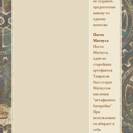
не отдавать
предпочтение
какому-то
одному
воителю.
Посох
Магнуса
Посох
Магнуса,
один из
старейших
артефактов
Тамриэля
был создан
Магнусом
как некая
"метафизическая
батарейка".
При
использовании
он вбирает в
себя