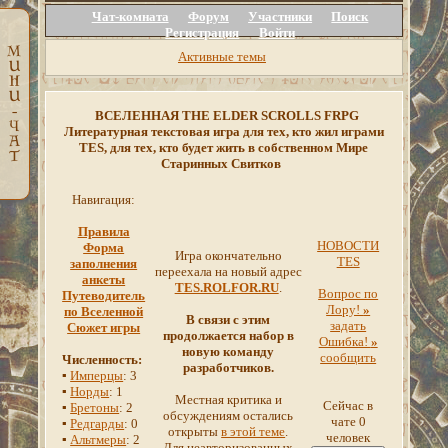
Чат-комната
Форум
Участники
Поиск
Регистрация
Войти
Активные темы
ВСЕЛЕННАЯ THE ELDER SCROLLS FRPG
Литературная текстовая игра для тех, кто жил играми
TES, для тех, кто будет жить в собственном Мире
Старинных Свитков
Навигация:
Правила
НОВОСТИ
Форма
Игра окончательно
TES
заполнения
переехала на новый адрес
анкеты
TES.ROLFOR.RU
.
Вопрос по
Путеводитель
Лору!
»
по Вселенной
В связи с этим
задать
Сюжет игры
продолжается набор в
Ошибка!
»
новую команду
сообщить
Численность:
разработчиков.
▪
Имперцы
: 3
▪
Норды
: 1
Местная критика и
Сейчас в
▪
Бретоны
: 2
обсуждениям остались
чате 0
▪
Редгарды
: 0
открыты
в этой теме
.
человек
▪
Альтмеры
: 2
Для неавторизованных