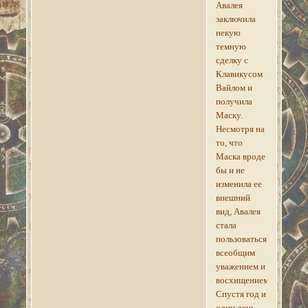
Авалея
заключила
некую
темную
сделку с
Клавикусом
Вайлом и
получила
Маску.
Несмотря на
то, что
Маска вроде
бы и не
изменила ее
внешний
вид, Авалея
стала
пользоваться
всеобщим
уважением и
восхищением.
Спустя год и
один день