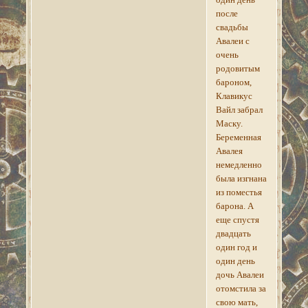
после
свадьбы
Авалеи с
очень
родовитым
бароном,
Клавикус
Вайл забрал
Маску.
Беременная
Авалея
немедленно
была изгнана
из поместья
барона. А
еще спустя
двадцать
один год и
один день
дочь Авалеи
отомстила за
свою мать,