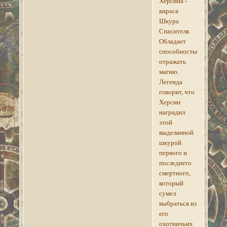
Херсина -
кираса
Шкура
Спасителя.
Обладает
способностью
отражать
магию.
Легенда
говорит, что
Херсин
наградил
этой
выделанной
шкурой
первого и
последнего
смертного,
который
сумел
выбраться из
его
охотничьих