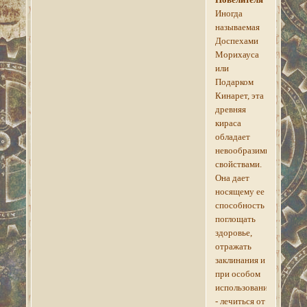
Иногда
называемая
Доспехами
Морихауса
или
Подарком
Кинарет, эта
древняя
кираса
обладает
невообразимыми
свойствами.
Она дает
носящему ее
способность
поглощать
здоровье,
отражать
заклинания и
при особом
использовании
- лечиться от