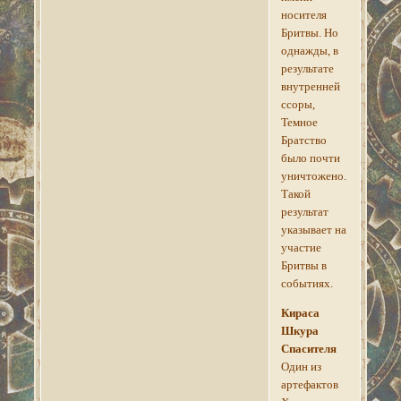
носителя
Бритвы. Но
однажды, в
результате
внутренней
ссоры,
Темное
Братство
было почти
уничтожено.
Такой
результат
указывает на
участие
Бритвы в
событиях.
Кираса
Шкура
Спасителя
Один из
артефактов