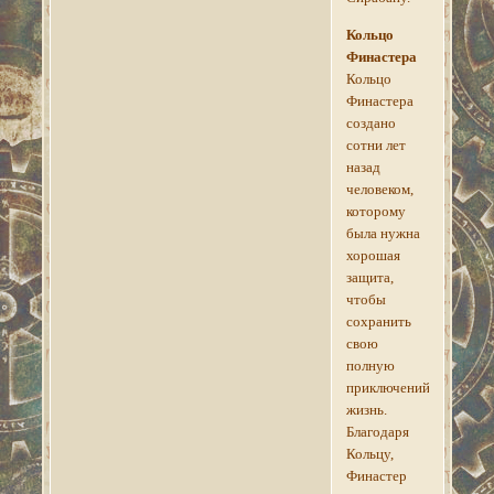
Кольцо
Финастера
Кольцо
Финастера
создано
сотни лет
назад
человеком,
которому
была нужна
хорошая
защита,
чтобы
сохранить
свою
полную
приключений
жизнь.
Благодаря
Кольцу,
Финастер