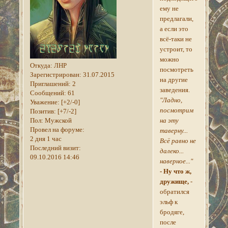
ему не
предлагали,
а если это
всё-таки не
устроит, то
можно
Откуда:
ЛНР
посмотреть
Зарегистрирован
: 31.07.2015
на другие
Приглашений:
2
заведения.
Сообщений:
61
"Ладно,
Уважение:
[+2/-0]
посмотрим
Позитив:
[+7/-2]
Пол:
Мужской
на эту
Провел на форуме:
таверну...
2 дня 1 час
Всё равно не
Последний визит:
далеко...
09.10.2016 14:46
наверное..."
- Ну что ж,
дружище,
-
обратился
эльф к
бродяге,
после