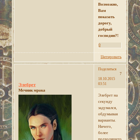
Возможно,
Вам
показать
дорогу,
добрый
господин?!
0
Цитировать
Поделиться
7
18.10.2015
03:51
Элебрет
Мечник мрака
Элебрет на
секунду
задумался,
обдумывая
варианты.
Ничего,
более
подходящего,