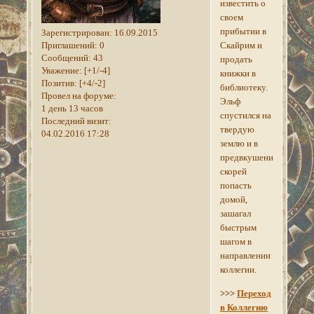
известить о
своем
прибытии в
Зарегистрирован
: 16.09.2015
Приглашений:
0
Скайрим и
Сообщений:
43
продать
Уважение:
[+1/-4]
книжки в
Позитив:
[+4/-2]
библиотеку.
Провел на форуме:
Эльф
1 день 13 часов
спустился на
Последний визит:
твердую
04.02.2016 17:28
землю и в
предвкушении
скорей
попасть
домой,
зашагал
быстрым
шагом в
направлении
коллегии.
>>>
Переход
в Коллегию