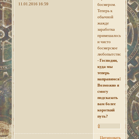
11.01.2016 16:59
босмером.
Теперь к
обычной
жажде
заработка
примешалось
и чисто
босмерское
любопытство.
- Господин,
куда мы
теперь
направимся?
Возможно я
смогу
подсказать
вам более
короткий
путь?
0
Цитировать