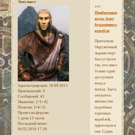
Энтузиаст
>>>
Прибрежные
воды, борт
безымянного
корабля
Причалили.
Окружённый
льдами порт
был устроен
так, что имел
только один
доступных
вход и
Зарегистрирован
: 16.09.2015
выход. Здесь
Приглашений:
0
оказалось
Сообщений:
43
множество
Уважение:
[+1/-4]
подобных
Позитив:
[+4/-2]
Провел на форуме:
торговых
1 день 13 часов
кораблей,
Последний визит:
царил шум и
04.02.2016 17:28
гам. Судна