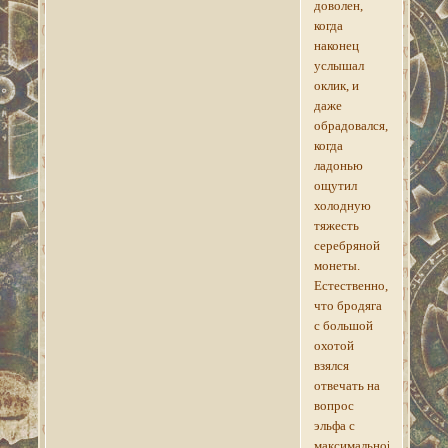
доволен,
когда
наконец
услышал
оклик, и
даже
обрадовался,
когда
ладонью
ощутил
холодную
тяжесть
серебряной
монеты.
Естественно,
что бродяга
с большой
охотой
взялся
отвечать на
вопрос
эльфа с
максимальной