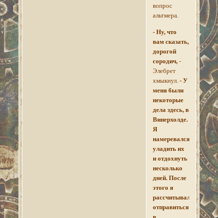
вопрос
альтмера.
- Ну, что
вам сказать,
дорогой
сородич,
-
Элебрет
хмыкнул.
- У
меня были
некоторые
дела здесь, в
Винерхолде.
Я
намеревался
уладить их
и отдохнуть
несколько
дней. После
этого я
рассчитывал
отправиться
в