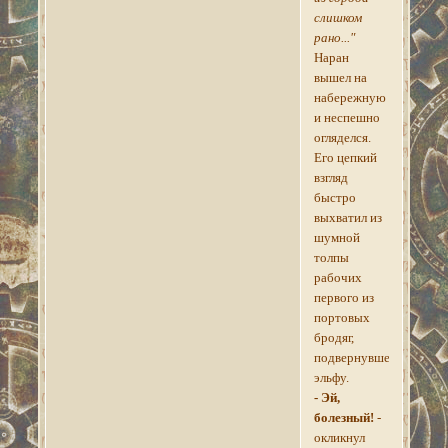
слишком
рано..."
Наран
вышел на
набережную
и неспешно
огляделся.
Его цепкий
взгляд
быстро
выхватил из
шумной
толпы
рабочих
первого из
портовых
бродяг,
подвернувшегося
эльфу.
- Эй,
болезный!
-
окликнул