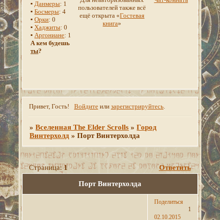
▪
Данмеры
: 1
пользователей также всё
▪
Босмеры
: 4
ещё открыта «
Гостевая
▪
Орки
: 0
книга
»
▪
Хаджиты
: 0
▪
Аргониане
: 1
А кем будешь
ты
?
Привет, Гость!
Войдите
или
зарегистрируйтесь
.
»
Вселенная The Elder Scrolls
»
Город
Винтерхолд
»
Порт Винтерхолда
Страница:
1
Ответить
Порт Винтерхолда
Поделиться
1
02.10.2015