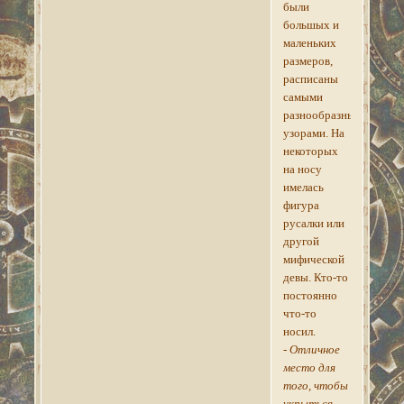
были
большых и
маленьких
размеров,
расписаны
самыми
разнообразными
узорами. На
некоторых
на носу
имелась
фигура
русалки или
другой
мифической
девы. Кто-то
постоянно
что-то
носил.
- Отличное
место для
того, чтобы
укрыться, -