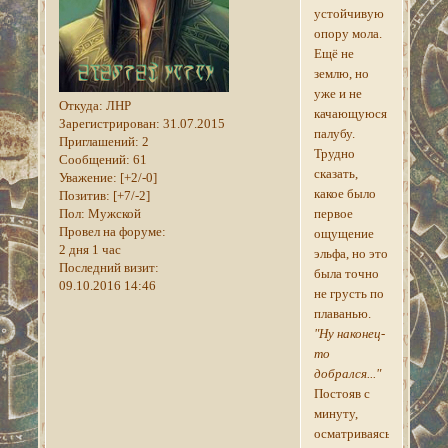
устойчивую
опору мола.
Ещё не
землю, но
уже и не
Откуда:
ЛНР
качающуюся
Зарегистрирован
: 31.07.2015
палубу.
Приглашений:
2
Трудно
Сообщений:
61
сказать,
Уважение:
[+2/-0]
какое было
Позитив:
[+7/-2]
Пол:
Мужской
первое
Провел на форуме:
ощущение
2 дня 1 час
эльфа, но это
Последний визит:
была точно
09.10.2016 14:46
не грусть по
плаванью.
"Ну наконец-
то
добрался..."
Постояв с
минуту,
осматриваясь,