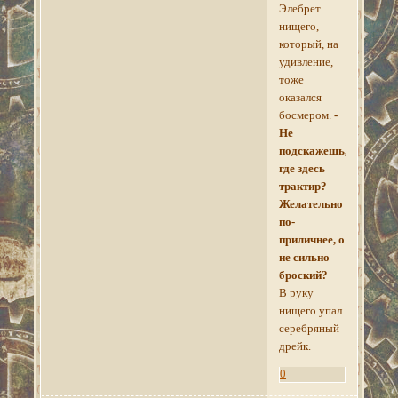
Элебрет
нищего,
который, на
удивление,
тоже
оказался
босмером.
-
Не
подскажешь,
где здесь
трактир?
Желательно
по-
приличнее, о
не сильно
броский?
В руку
нищего упал
серебряный
дрейк.
0