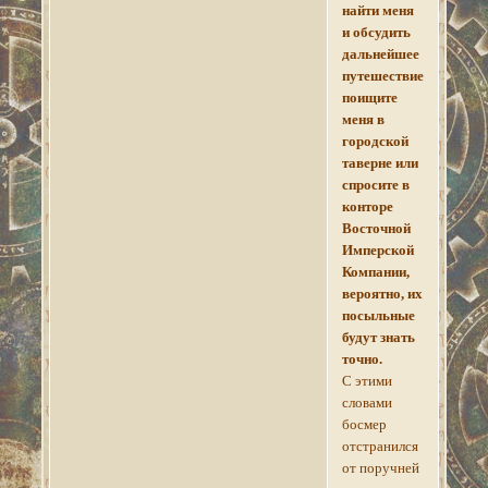
найти меня
и обсудить
дальнейшее
путешествие,
поищите
меня в
городской
таверне или
спросите в
конторе
Восточной
Имперской
Компании,
вероятно, их
посыльные
будут знать
точно.
С этими
словами
босмер
отстранился
от поручней