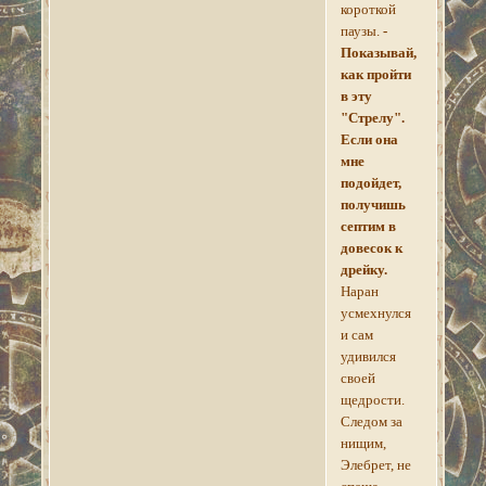
короткой
паузы.
-
Показывай,
как пройти
в эту
"Стрелу".
Если она
мне
подойдет,
получишь
септим в
довесок к
дрейку.
Наран
усмехнулся
и сам
удивился
своей
щедрости.
Следом за
нищим,
Элебрет, не