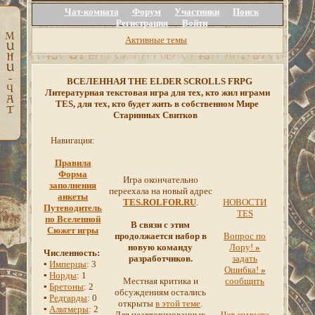
Чат-комната
Форум
Участники
Поиск
Регистрация
Войти
Активные темы
ВСЕЛЕННАЯ THE ELDER SCROLLS FRPG
Литературная текстовая игра для тех, кто жил играми
TES, для тех, кто будет жить в собственном Мире
Старинных Свитков
Навигация:
Правила
Форма
Игра окончательно
заполнения
переехала на новый адрес
анкеты
TES.ROLFOR.RU
.
НОВОСТИ
Путеводитель
TES
по Вселенной
В связи с этим
Сюжет игры
продолжается набор в
Вопрос по
новую команду
Лору!
»
Численность:
разработчиков.
задать
▪
Имперцы
: 3
Ошибка!
»
▪
Норды
: 1
Местная критика и
сообщить
▪
Бретоны
: 2
обсуждениям остались
▪
Редгарды
: 0
открыты
в этой теме
.
▪
Альтмеры
: 2
Для неавторизованных
Чат-комната