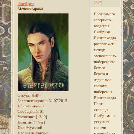
23:27
Элебрет
Мечник мрака
Порт самого
северного
владения
Скайрима -
Винтерхолда
расположен
между
заснеженным
побережьем
Белого
Берега и
ледяными
скалами
побережья
Откуда:
ЛНР
Винтерхолда.
Зарегистрирован
: 31.07.2015
Порт
Приглашений:
2
столицы
Сообщений:
61
Скайрима не
Уважение:
[+2/-0]
уступает
Позитив:
[+7/-2]
Пол:
Мужской
своими
Провел на форуме:
масштабами