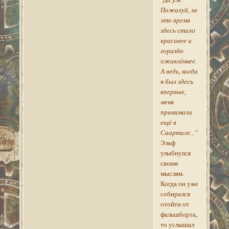
Пожалуй, за
это время
здесь стало
красивее и
гораздо
оживлённее.
А ведь, когда
я был здесь
впервые,
меня
принимали
ещё в
Саартале..."
Эльф
улыбнулся
своим
мыслям.
Когда он уже
собирался
отойти от
фальшборта,
то услышал