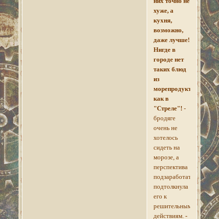
них точно не
хуже, а
кухня,
возможно,
даже лучше!
Нигде в
городе нет
таких блюд
из
морепродуктов,
как в
"Стреле"!
-
бродяге
очень не
хотелось
сидеть на
морозе, а
перспектива
подзаработать
подтолкнула
его к
решительным
действиям.
-