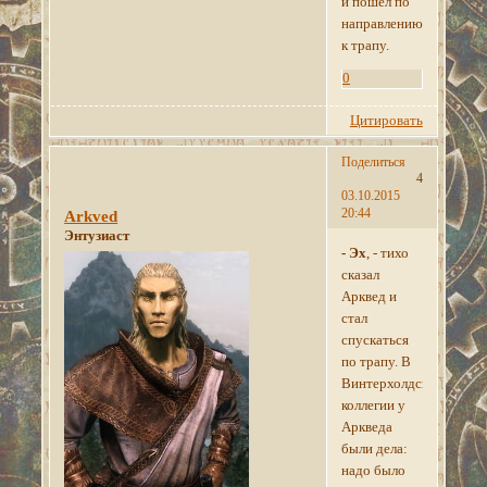
и пошел по
направлению
к трапу.
0
Цитировать
Поделиться
4
03.10.2015
20:44
Arkved
Энтузиаст
- Эх
, - тихо
сказал
Арквед и
стал
спускаться
по трапу. В
Винтерхолдской
коллегии у
Аркведа
были дела:
надо было