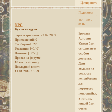
Цитировать
Поделиться
6
16.10.2015
01:02
NPC
Кукла колдуна
Бродяга
Зарегистрирован
: 22.02.2009
Асторин
Приглашений:
0
Ульвен был
Сообщений:
22
сегодня не в
Уважение:
[+0/-0]
Позитив:
[+2/-0]
особом
Провел на форуме:
достатке.
10 часов 26 минут
День
Последний визит:
выдался на
11.01.2016 16:59
редкость
неприбыльным
для
портового
попрошайки,
а потому,
нищий был
очень