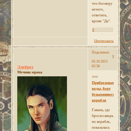
что босмеру
нечего,
ответить,
кроме "Да".
0
Цитировать
Поделиться
3
03.10.2015
03:58
Элебрет
Мечник мрака
>>>
Прибрежные
воды, борт
безымянного
корабля
Гавань, где
бросил якорь
их корабль,
показалась