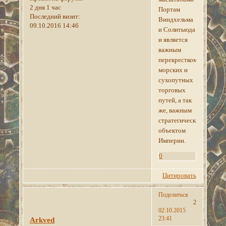
2 дня 1 час
Портам
Последний визит:
Виндхельма
09.10.2016 14:46
и Солитьюда
и является
важным
перекрестком
морских и
сухопутных
торговых
путей, а так
же, важным
стратегическим
объектом
Империи.
0
Цитировать
Поделиться
2
02.10.2015
23:41
Arkved