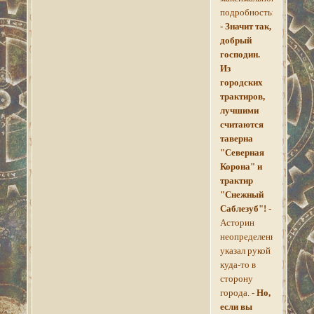
подробностью.
- Значит так,
добрый
господин.
Из
городских
трактиров,
лучшими
считаются
таверна
"Северная
Корона" и
трактир
"Снежный
Саблезуб"!
-
Асторин
неопределенно
указал рукой
куда-то в
сторону
города.
- Но,
если вы