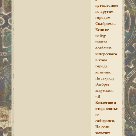
путешествие
по другим
городам
Скайрима...
Если не
найду
ничего
особенно
интересного
в этом
городе,
конечно.
На секунду
Элебрет
задумался.
- В
Коллегию я
отправляться
не
собирался.
Но если
захотите