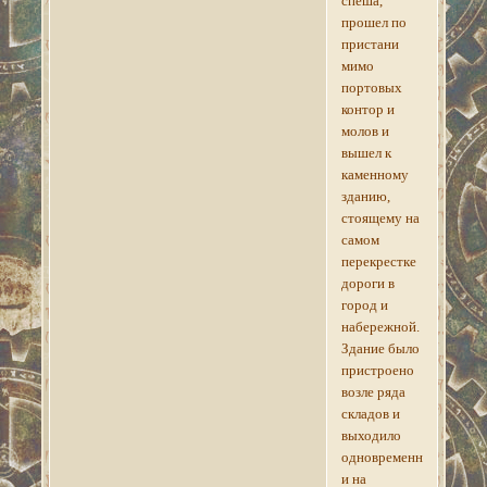
спеша,
прошел по
пристани
мимо
портовых
контор и
молов и
вышел к
каменному
зданию,
стоящему на
самом
перекрестке
дороги в
город и
набережной.
Здание было
пристроено
возле ряда
складов и
выходило
одновременно
и на