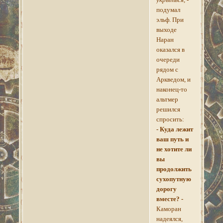
подумал
эльф. При
выходе
Наран
оказался в
очереди
рядом с
Аркведом, и
наконец-то
альтмер
решился
спросить:
- Куда лежит
ваш путь и
не хотите ли
вы
продолжить
сухопутную
дорогу
вместе? -
Каморан
надеялся,