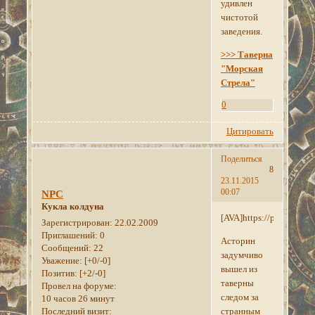
удивлен
чистотой
заведения.
>>> Таверна
"Морская
Стрела"
0
Цитировать
Поделиться
8
23.11.2015
00:07
NPC
Кукла колдуна
[AVA]https://pp.vk.me
Зарегистрирован
: 22.02.2009
Приглашений:
0
Асторин
Сообщений:
22
задумчиво
Уважение:
[+0/-0]
вышел из
Позитив:
[+2/-0]
таверны
Провел на форуме:
следом за
10 часов 26 минут
Последний визит:
странным