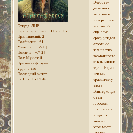
Элебрету
довольно
веселым и
интересным
Откуда:
ЛНР
местом. А
Зарегистрирован
: 31.07.2015
ещё эльф
Приглашений:
2
сразу увидел
Сообщений:
61
огромное
Уважение:
[+2/-0]
количество
Позитив:
[+7/-2]
возможностей,
Пол:
Мужской
открывающихся
Провел на форуме:
здесь. Наран
2 дня 1 час
невольно
Последний визит:
09.10.2016 14:46
сравнил эту
часть
Винтерхолда
с тем
городом,
который он
когда-то
видел на
этом месте.
"Да уж.