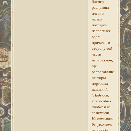
босмер
расправил
плечи и
легкой
походкой
направился
вдоль
причалов в
сторону той
части
набережной,
где
располагались
конторы
портовых
компаний.
"Надеюсь,
что особых
проблем не
возникнет...
Не хотелось
бы уезжать
из города