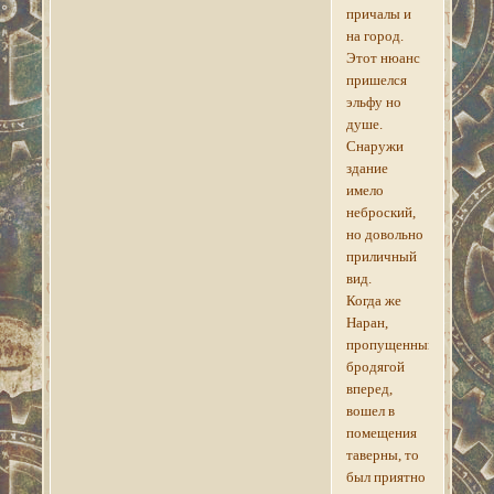
причалы и
на город.
Этот нюанс
пришелся
эльфу но
душе.
Снаружи
здание
имело
неброский,
но довольно
приличный
вид.
Когда же
Наран,
пропущенный
бродягой
вперед,
вошел в
помещения
таверны, то
был приятно