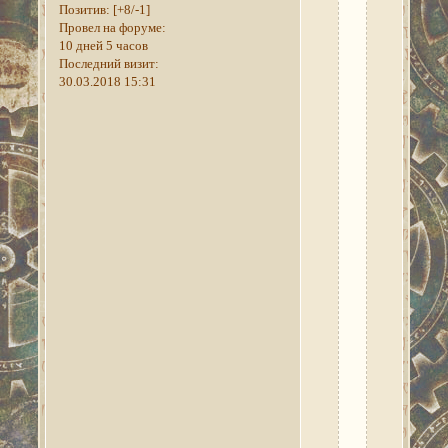
Позитив:
[+8/-1]
день.
Провел на форуме:
В
10 дней 5 часов
ходе
Последний визит:
квеста
30.03.2018 15:31
"Информация
от
гра-
Музгоб"
орк
не
хочет
давать
письмо
к
Каю
Косадесу.
На
словах
она
мне
всё
прекрасно