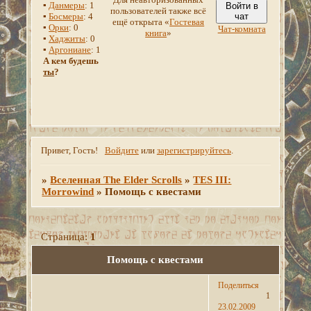
▪
Данмеры
: 1
Войти в
пользователей также всё
▪
Босмеры
: 4
чат
ещё открыта «
Гостевая
▪
Орки
: 0
Чат-комната
книга
»
▪
Хаджиты
: 0
▪
Аргониане
: 1
А кем будешь
ты
?
Привет, Гость!
Войдите
или
зарегистрируйтесь
.
»
Вселенная The Elder Scrolls
»
TES III:
Morrowind
»
Помощь с квестами
Страница:
1
Помощь с квестами
Поделиться
1
23.02.2009