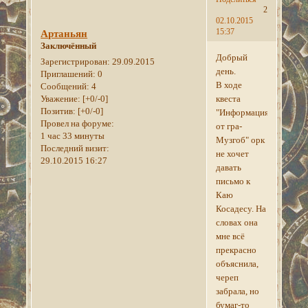
2
02.10.2015
15:37
Артаньян
Заключённый
Добрый
Зарегистрирован
: 29.09.2015
день.
Приглашений:
0
В ходе
Сообщений:
4
квеста
Уважение:
[+0/-0]
Позитив:
[+0/-0]
"Информация
Провел на форуме:
от гра-
1 час 33 минуты
Музгоб" орк
Последний визит:
не хочет
29.10.2015 16:27
давать
письмо к
Каю
Косадесу. На
словах она
мне всё
прекрасно
объяснила,
череп
забрала, но
бумаг-то