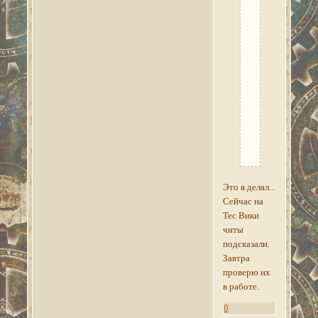
этап
квеста
"Информация
от
гра-
Музоб"
и
появятся
нужные
записки.
Это я делал...
Сейчас на
Тес Вики
читы
подсказали.
Завтра
проверю их
в работе.
0