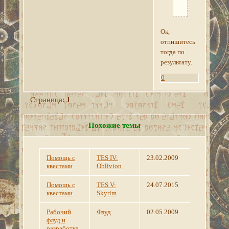
Ок,
отпишитесь
тогда по
результату.
0
Страница:
1
Похожие темы
Помощь с
TES IV:
23.02.2009
квестами
Oblivion
Помощь с
TES V:
24.07.2015
квестами
Skyrim
Рабочий
Флуд
02.05.2009
флуд и
разработка