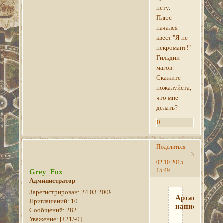
нету.
Плюс
начался
квест "Я не
некромант!"
Гильдии
магов.
Скажите
пожалуйста,
что мне
делать?
0
Поделиться
3
02.10.2015
15:49
Grey_Fox
Администратор
Зарегистрирован
: 24.03.2009
Артаньян
Приглашений:
10
написал(а):
Сообщений:
282
Уважение:
[+21/-0]
Добрый