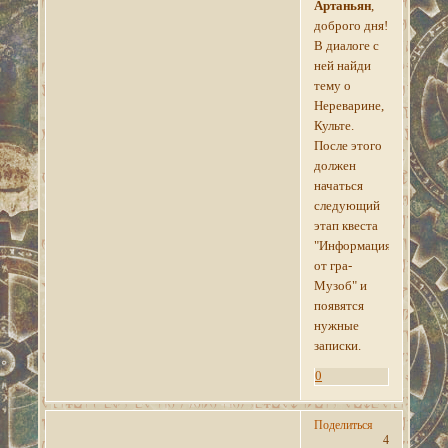
Артаньян
,
доброго дня!
В диалоге с
ней найди
тему о
Нереварине,
Культе.
После этого
должен
начаться
следующий
этап квеста
"Информация
от гра-
Музоб" и
появятся
нужные
записки.
0
Поделиться
4