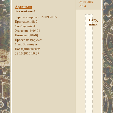
26.10.2015
20:34
Артаньян
Заключённый
Зарегистрирован
: 29.09.2015
Grey_Fox
Приглашений:
0
написал(а):
Сообщений:
4
Уважение:
[+0/-0]
Артаньян,
Позитив:
[+0/-0]
доброго
Провел на форуме:
дня!
1 час 33 минуты
В
Последний визит:
диалоге
29.10.2015 16:27
с
ней
найди
тему
о
Нереварине,
Культе.
После
этого
должен
начаться
следующий