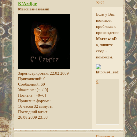
22:22
K'Ardjar
Merciless assassin
Если у Вас
возникли
проблемы с
прохождением
MorrowinD
-
а, пишите
сюда -
поможем.
Зарегистрирован
: 22.02.2009
Приглашений:
0
0
Сообщений:
60
Уважение:
[+1/-0]
Позитив:
[+0/-0]
Провел на форуме:
16 часов 32 минуты
Последний визит:
26.08.2009 23:50
Поделиться