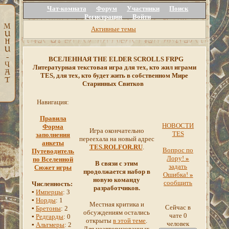
Чат-комната
Форум
Участники
Поиск
Регистрация
Войти
Активные темы
ВСЕЛЕННАЯ THE ELDER SCROLLS FRPG
Литературная текстовая игра для тех, кто жил играми
TES, для тех, кто будет жить в собственном Мире
Старинных Свитков
Навигация:
Правила
НОВОСТИ
Форма
Игра окончательно
TES
заполнения
переехала на новый адрес
анкеты
TES.ROLFOR.RU
.
Вопрос по
Путеводитель
Лору!
»
по Вселенной
В связи с этим
задать
Сюжет игры
продолжается набор в
Ошибка!
»
новую команду
сообщить
Численность:
разработчиков.
▪
Имперцы
: 3
▪
Норды
: 1
Местная критика и
Сейчас в
▪
Бретоны
: 2
обсуждениям остались
чате 0
▪
Редгарды
: 0
открыты
в этой теме
.
человек
▪
Альтмеры
: 2
Для неавторизованных