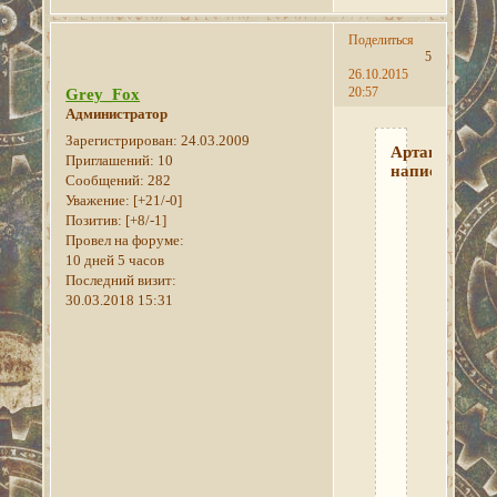
Поделиться
5
26.10.2015
20:57
Grey_Fox
Администратор
Зарегистрирован
: 24.03.2009
Артаньян
Приглашений:
10
написал(а):
Сообщений:
282
Уважение:
[+21/-0]
Это
Позитив:
[+8/-1]
я
Провел на форуме:
делал...
10 дней 5 часов
Сейчас
Последний визит:
на
30.03.2018 15:31
Тес
Вики
читы
подсказали.
Завтра
проверю
их
в
работе.