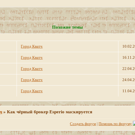
Похожие темы
Город Кватч
10.02.
Город Кватч
16.11.
Город Кватч
22.04.
Город Кватч
24.04.
Город Кватч
11.04.
ч
»
Как чёрный брокер Esperio маскируется
Создать форум
|
Помощь по форуму