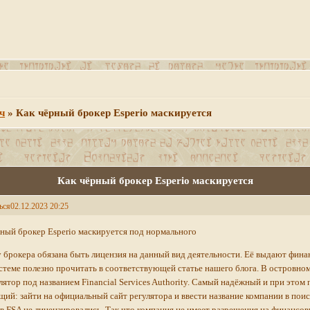
ч
»
Как чёрный брокер Esperio маскируется
Как чёрный брокер Esperio маскируется
ься
02.12.2023 20:25
ный брокер Esperio маскируется под нормального
у брокера обязана быть лицензия на данный вид деятельности. Её выдают фин
стеме полезно прочитать в соответствующей статье нашего блога. В островн
лятор под названием Financial Services Authority. Самый надёжный и при этом
ий: зайти на официальный сайт регулятора и ввести название компании в поиск
 в FSA не лицензировались. Так что компания не имеет разрешения на финансов