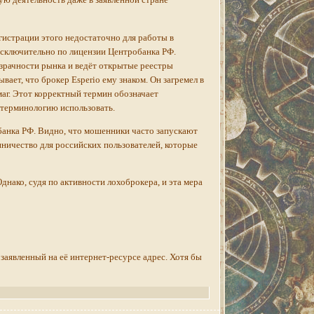
гистрации этого недостаточно для работы в
исключительно по лицензии Центробанка РФ.
розрачности рынка и ведёт открытые реестры
ает, что брокер Esperio ему знаком. Он загремел в
аг. Этот корректный термин обозначает
 терминологию использовать.
банка РФ. Видно, что мошенники часто запускают
нничество для российских пользователей, которые
днако, судя по активности лохоброкера, и эта мера
аявленный на её интернет-ресурсе адрес. Хотя бы