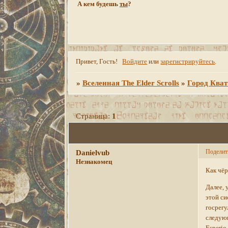
А кем будешь
ты
?
Привет, Гость!
Войдите
или
зарегистрируйтесь
.
»
Вселенная The Elder Scrolls
»
Город Кват
Страница:
1
Поделит
Danielvub
Незнакомец
Как чёр
Далее, 
этой си
госрегу
следующ
Esperio