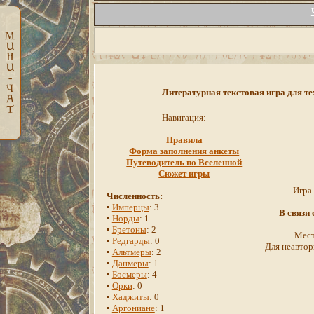
Литературная текстовая игра для те
Навигация:
Правила
Форма заполнения анкеты
Путеводитель по Вселенной
Сюжет игры
Игра
Численность:
▪
Имперцы
: 3
В связи
▪
Норды
: 1
▪
Бретоны
: 2
Мест
▪
Редгарды
: 0
Для неавтор
▪
Альтмеры
: 2
▪
Данмеры
: 1
▪
Босмеры
: 4
▪
Орки
: 0
▪
Хаджиты
: 0
▪
Аргониане
: 1