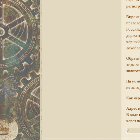
регистр
Впрочем
правово
Российс
держате
чёрный 
лохобро
Обратит
зеркала
являютс
На моме
не за г
Как чёр
Адрес и
В ходе 
через п
0