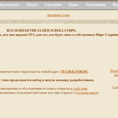
Чат-комната
Форум
Участники
Поиск
Регистрация
Во
Активные темы
ВСЕЛЕННАЯ THE ELDER SCROLLS FRPG
х, кто жил играми TES, для тех, кто будет жить в собственном Мире Стар
Вопр
 окончательно переехала на новый адрес
TES.ROLFOR.RU
.
О
 с этим продолжается набор в новую команду разработчиков.
Сей
ная критика и обсуждениям остались открыты
в этой теме
.
изованных пользователей также всё ещё открыта «
Гостевая книга
»