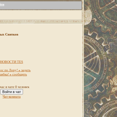
йти
инных Свитков
НОВОСТИ TES
ос по Лору!
»
задать
шибка!
»
сообщить
час в чате 0 человек
Войти в чат
Чат-комната