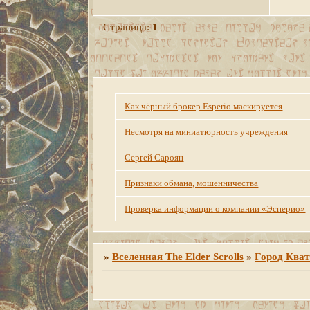
Страница:
1
Как чёрный брокер Esperio маскируется
Несмотря на миниатюрность учреждения
Сергей Сароян
Признаки обмана, мошенничества
Проверка информации о компании «Эсперио»
»
Вселенная The Elder Scrolls
»
Город Кват