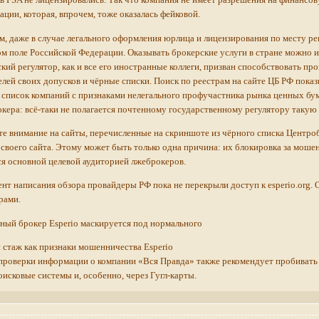
ации, которая, впрочем, тоже оказалась фейковой.
, даже в случае легального оформления юрлица и лицензирования по месту ре
м поле Российской Федерации. Оказывать брокерские услуги в стране можно 
кий регулятор, как и все его иностранные коллеги, призван способствовать п
лей своих допусков и чёрные списки. Поиск по реестрам на сайте ЦБ РФ показыв
список компаний с признаками нелегального профучастника рынка ценных бум
кера: всё-таки не полагается почтенному государственному регулятору такую
е внимание на сайты, перечисленные на скриншоте из чёрного списка Центро
 своего сайта. Этому может быть только одна причина: их блокировка за моше
я основной целевой аудиторией лжеброкеров.
нт написания обзора провайдеры РФ пока не перекрыли доступ к esperio.org. О
орами.
ный брокер Esperio маскируется под нормального
 стаж как признаки мошенничества Esperio
проверки информации о компании «Вся Правда» также рекомендует пробивать з
оисковые системы и, особенно, через Гугл-карты.