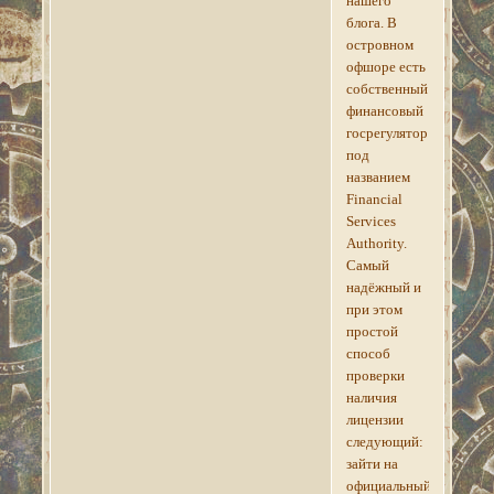
нашего
блога. В
островном
офшоре есть
собственный
финансовый
госрегулятор
под
названием
Financial
Services
Authority.
Самый
надёжный и
при этом
простой
способ
проверки
наличия
лицензии
следующий:
зайти на
официальный