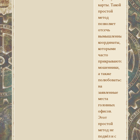
карты. Такой
простой
метод
позволяет
отсечь
вымышленные
координаты,
которыми
часто
прикрываются
мошенники,
а также
полюбоваться
на
заявленные
места
головных
офисов.
Этот
простой
метод не
подвёл и с