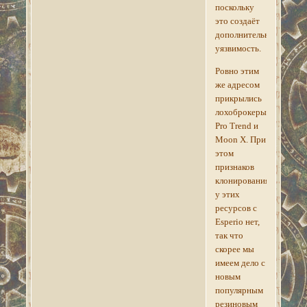
поскольку
это создаёт
дополнительную
уязвимость.
Ровно этим
же адресом
прикрылись
лохоброкеры
Pro Trend и
Moon X. При
этом
признаков
клонирования
у этих
ресурсов с
Esperio нет,
так что
скорее мы
имеем дело с
новым
популярным
резиновым