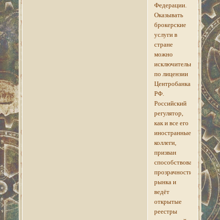
Федерации.
Оказывать
брокерские
услуги в
стране
можно
исключительно
по лицензии
Центробанка
РФ.
Российский
регулятор,
как и все его
иностранные
коллеги,
призван
способствовать
прозрачности
рынка и
ведёт
открытые
реестры