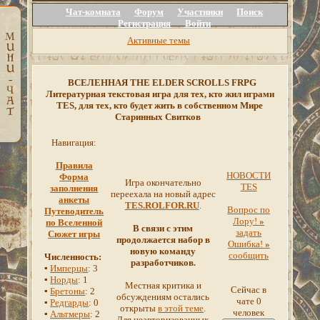
Чат-комната
Форум
Участники
Поиск
Регистрация
Войти
Активные темы
ВСЕЛЕННАЯ THE ELDER SCROLLS FRPG
Литературная текстовая игра для тех, кто жил играми
TES, для тех, кто будет жить в собственном Мире
Старинных Свитков
Навигация:
Правила
НОВОСТИ
Форма
Игра окончательно
TES
заполнения
переехала на новый адрес
анкеты
TES.ROLFOR.RU
.
Вопрос по
Путеводитель
Лору!
»
по Вселенной
В связи с этим
задать
Сюжет игры
продолжается набор в
Ошибка!
»
новую команду
сообщить
Численность:
разработчиков.
▪
Имперцы
: 3
▪
Норды
: 1
Местная критика и
Сейчас в
▪
Бретоны
: 2
обсуждениям остались
чате 0
▪
Редгарды
: 0
открыты
в этой теме
.
человек
▪
Альтмеры
: 2
Для неавторизованных