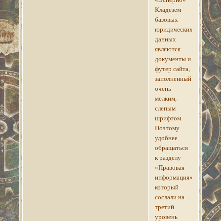
Кладезем
базовых
юридических
данных
являются
документы и
футер сайта,
заполненный
очень
мелким,
слепым
шрифтом.
Поэтому
удобнее
обращаться
к разделу
«Правовая
информация»,
который
сослали на
третий
уровень