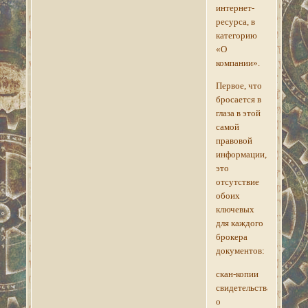
интернет-
ресурса, в
категорию
«О
компании».
Первое, что
бросается в
глаза в этой
самой
правовой
информации,
это
отсутствие
обоих
ключевых
для каждого
брокера
документов:
скан-копии
свидетельства
о