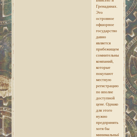
Винсент и
Гренадинах.
Это
островное
офшорное
государство
давно
является
прибежищем
сомнительных
компаний,
которые
покупают
местную
регистрацию
по вполне
доступной
цене. Однако
для этого
нужно
предпринять
хотя бы
минимальный