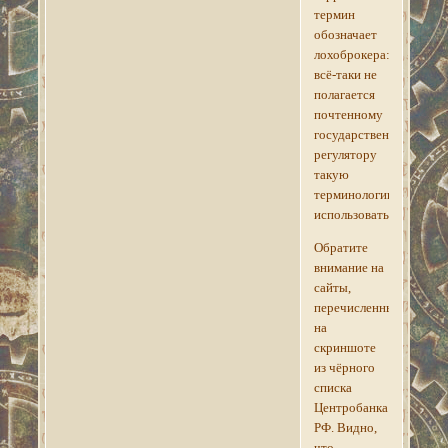
термин
обозначает
лохоброкера:
всё-таки не
полагается
почтенному
государственному
регулятору
такую
терминологию
использовать.
Обратите
внимание на
сайты,
перечисленные
на
скриншоте
из чёрного
списка
Центробанка
РФ. Видно,
что