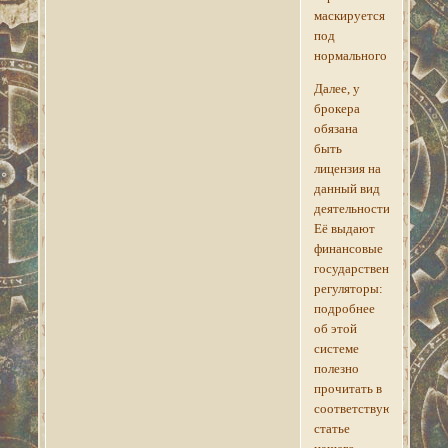
маскируется
под
нормального
Далее, у
брокера
обязана
быть
лицензия на
данный вид
деятельности.
Её выдают
финансовые
государственные
регуляторы:
подробнее
об этой
системе
полезно
прочитать в
соответствующей
статье