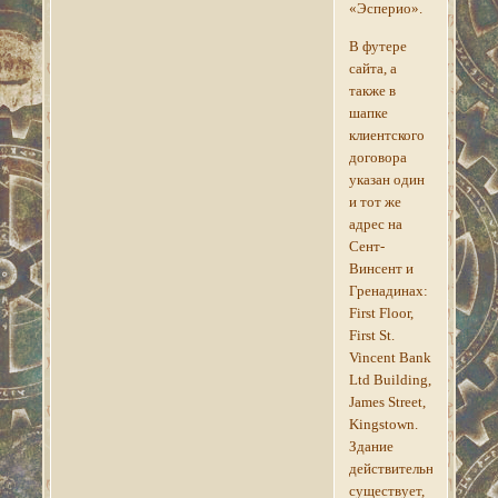
«Эсперио».
В футере
сайта, а
также в
шапке
клиентского
договора
указан один
и тот же
адрес на
Сент-
Винсент и
Гренадинах:
First Floor,
First St.
Vincent Bank
Ltd Building,
James Street,
Kingstown.
Здание
действительно
существует,