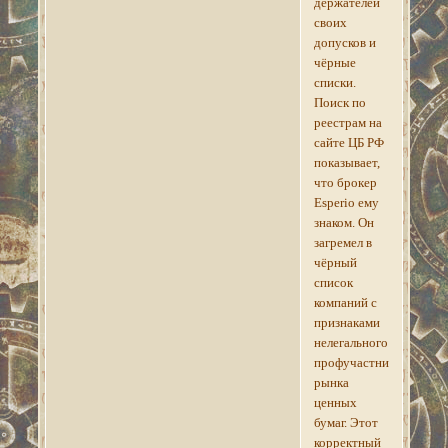
держателей
своих
допусков и
чёрные
списки.
Поиск по
реестрам на
сайте ЦБ РФ
показывает,
что брокер
Esperio ему
знаком. Он
загремел в
чёрный
список
компаний с
признаками
нелегального
профучастника
рынка
ценных
бумаг. Этот
корректный