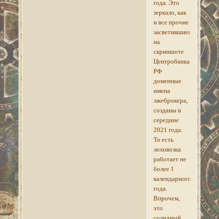
года. Это
зеркало, как
и все прочие
засветившиеся
на
скриншоте
Центробанка
РФ
доменные
имена
лжеброкера,
созданы в
середине
2021 года.
То есть
лоховозка
работает не
более 1
календарного
года.
Впрочем,
это
солидный