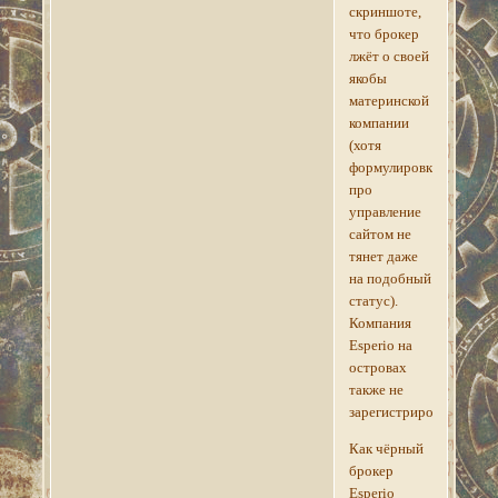
скриншоте,
что брокер
лжёт о своей
якобы
материнской
компании
(хотя
формулировка
про
управление
сайтом не
тянет даже
на подобный
статус).
Компания
Esperio на
островах
также не
зарегистрирована.
Как чёрный
брокер
Esperio