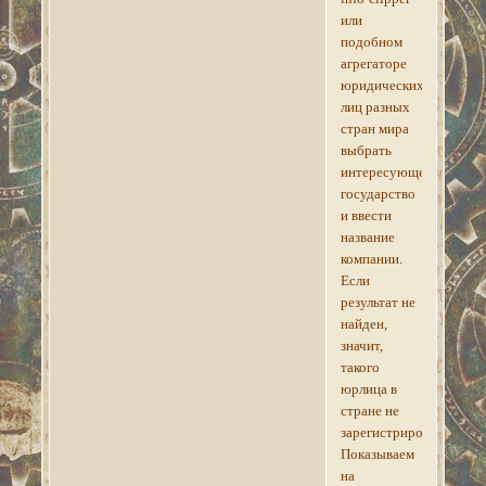
или
подобном
агрегаторе
юридических
лиц разных
стран мира
выбрать
интересующее
государство
и ввести
название
компании.
Если
результат не
найден,
значит,
такого
юрлица в
стране не
зарегистрировано.
Показываем
на