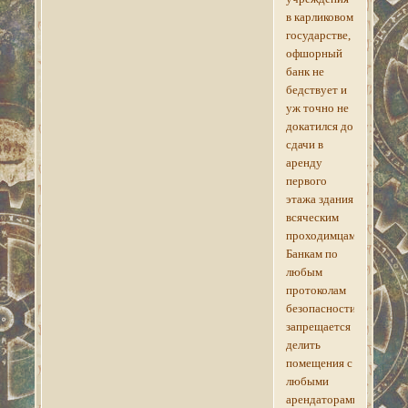
в карликовом
государстве,
офшорный
банк не
бедствует и
уж точно не
докатился до
сдачи в
аренду
первого
этажа здания
всяческим
проходимцам.
Банкам по
любым
протоколам
безопасности
запрещается
делить
помещения с
любыми
арендаторами,