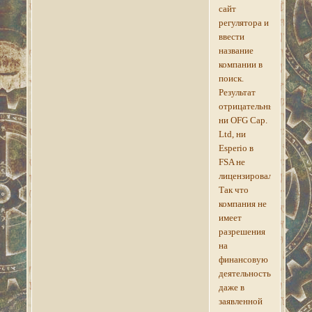
сайт
регулятора и
ввести
название
компании в
поиск.
Результат
отрицательный:
ни OFG Cap.
Ltd, ни
Esperio в
FSA не
лицензировались.
Так что
компания не
имеет
разрешения
на
финансовую
деятельность
даже в
заявленной