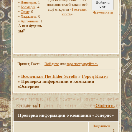
▪
Данмеры
: 1
Войти в
пользователей также всё
▪
Босмеры
: 4
чат
ещё открыта «
Гостевая
▪
Орки
: 0
Чат-комната
книга
»
▪
Хаджиты
: 0
▪
Аргониане
: 1
А кем будешь
ты
?
Привет, Гость!
Войдите
или
зарегистрируйтесь
.
»
Вселенная The Elder Scrolls
»
Город Кватч
»
Проверка информации о компании
«Эсперио»
Страница:
1
Ответить
Проверка информации о компании «Эсперио»
Поделиться
1