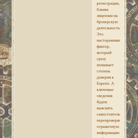
регистрации,
бланка
лицензии на
брокерскую
деятельность.
Это
настораживающий
фактор,
который
сразу
понижает
степень
доверия к
Esperio. А
ключевые
сведения
будем
выяснять
самостоятельно,
перепроверяя
отрывочную
информацию