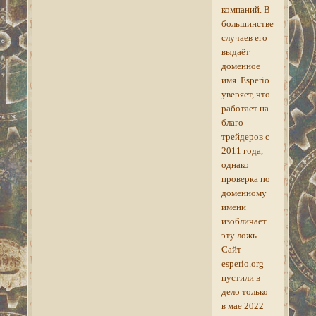
компаний. В
большинстве
случаев его
выдаёт
доменное
имя. Esperio
уверяет, что
работает на
благо
трейдеров с
2011 года,
однако
проверка по
доменному
имени
изобличает
эту ложь.
Сайт
esperio.org
пустили в
дело только
в мае 2022