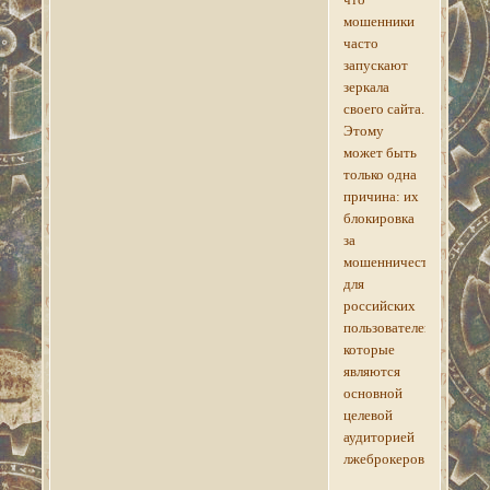
мошенники
часто
запускают
зеркала
своего сайта.
Этому
может быть
только одна
причина: их
блокировка
за
мошенничество
для
российских
пользователей,
которые
являются
основной
целевой
аудиторией
лжеброкеров.