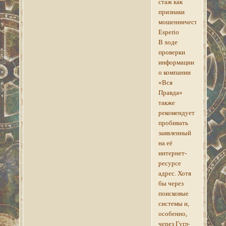
стаж как
признаки
мошенничества
Esperio
В ходе
проверки
информации
о компании
«Вся
Правда»
также
рекомендует
пробивать
заявленный
на её
интернет-
ресурсе
адрес. Хотя
бы через
поисковые
системы и,
особенно,
через Гугл-