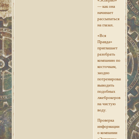
«Эсперио»
— как она
начинает
рассыпаться
на глазах.
«Вся
Правда»
приглашает
разобрать
компанию по
косточкам,
заодно
потренировавшись
выводить
подобных
лжеброкеров
на чистую
воду.
Проверка
информации
о компании
«Эсперио»