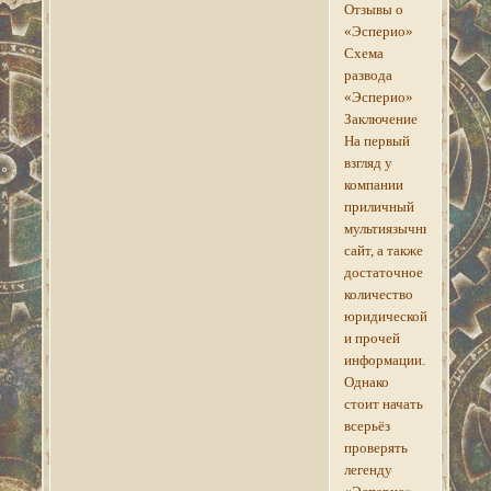
Отзывы о
«Эсперио»
Схема
развода
«Эсперио»
Заключение
На первый
взгляд у
компании
приличный
мультиязычный
сайт, а также
достаточное
количество
юридической
и прочей
информации.
Однако
стоит начать
всерьёз
проверять
легенду