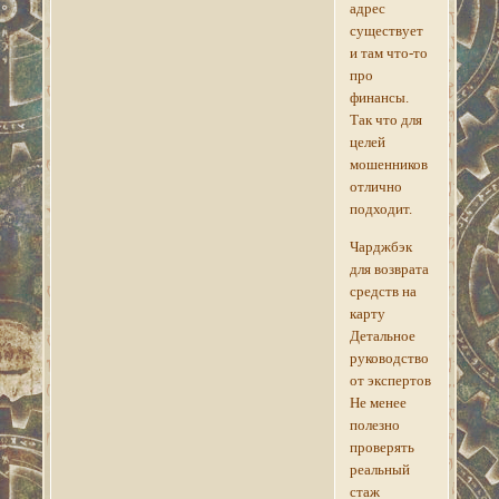
адрес
существует
и там что-то
про
финансы.
Так что для
целей
мошенников
отлично
подходит.
Чарджбэк
для возврата
средств на
карту
Детальное
руководство
от экспертов
Не менее
полезно
проверять
реальный
стаж