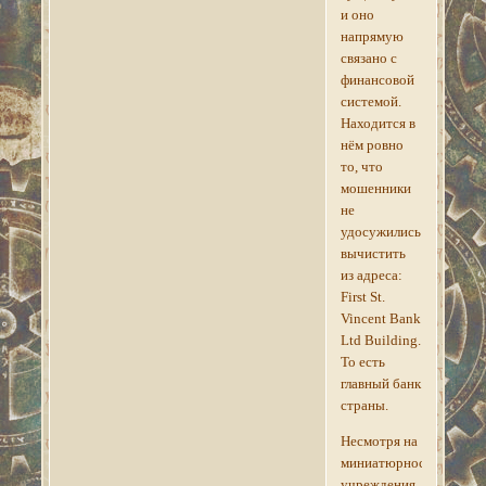
и оно
напрямую
связано с
финансовой
системой.
Находится в
нём ровно
то, что
мошенники
не
удосужились
вычистить
из адреса:
First St.
Vincent Bank
Ltd Building.
То есть
главный банк
страны.
Несмотря на
миниатюрность
учреждения