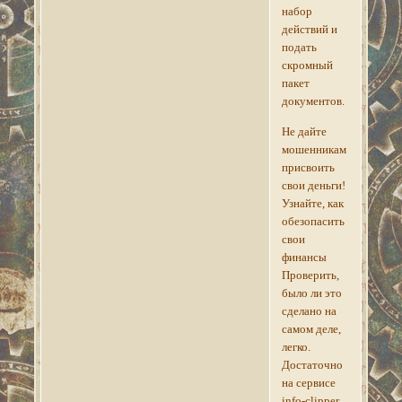
набор
действий и
подать
скромный
пакет
документов.
Не дайте
мошенникам
присвоить
свои деньги!
Узнайте, как
обезопасить
свои
финансы
Проверить,
было ли это
сделано на
самом деле,
легко.
Достаточно
на сервисе
info-clipper