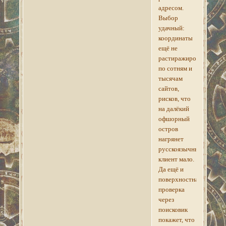
адресом.
Выбор
удачный:
координаты
ещё не
растиражированы
по сотням и
тысячам
сайтов,
рисков, что
на далёкий
офшорный
остров
нагрянет
русскоязычный
клиент мало.
Да ещё и
поверхностная
проверка
через
поисковик
покажет, что