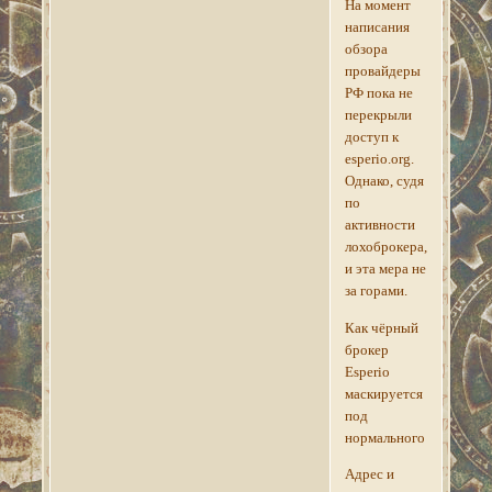
На момент
написания
обзора
провайдеры
РФ пока не
перекрыли
доступ к
esperio.org.
Однако, судя
по
активности
лохоброкера,
и эта мера не
за горами.
Как чёрный
брокер
Esperio
маскируется
под
нормального
Адрес и