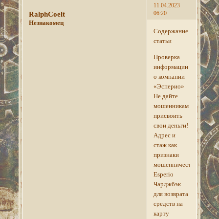
11.04.2023
06:20
RalphCoelt
Незнакомец
Содержание
статьи
Проверка
информации
о компании
«Эсперио»
Не дайте
мошенникам
присвоить
свои деньги!
Адрес и
стаж как
признаки
мошенничества
Esperio
Чарджбэк
для возврата
средств на
карту