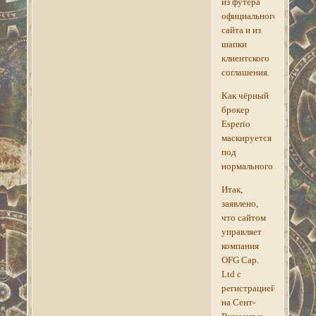
из футера
официального
сайта и из
шапки
клиентского
соглашения.
Как чёрный
брокер
Esperio
маскируется
под
нормального
Итак,
заявлено,
что сайтом
управляет
компания
OFG Cap.
Ltd с
регистрацией
на Сент-