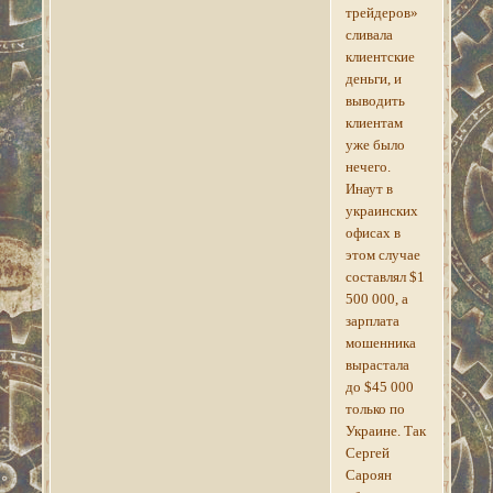
трейдеров»
сливала
клиентские
деньги, и
выводить
клиентам
уже было
нечего.
Инаут в
украинских
офисах в
этом случае
составлял $1
500 000, а
зарплата
мошенника
вырастала
до $45 000
только по
Украине. Так
Сергей
Сароян