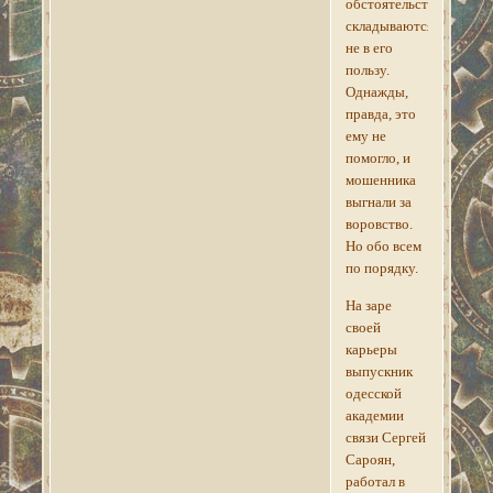
обстоятельства
складываются
не в его
пользу.
Однажды,
правда, это
ему не
помогло, и
мошенника
выгнали за
воровство.
Но обо всем
по порядку.
На заре
своей
карьеры
выпускник
одесской
академии
связи Сергей
Сароян,
работал в