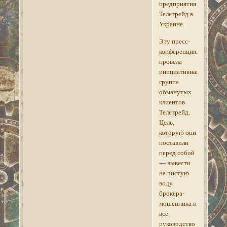
предприятия
Телетрейд в
Украине.
Эту пресс-
конференцию
провела
инициативная
группа
обманутых
клиентов
Телетрейд.
Цель,
которую они
поставили
перед собой
— вывести
на чистую
воду
брокера-
мошенника и
все
руководство