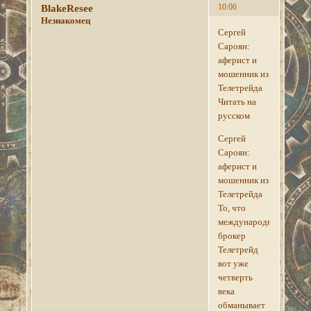
10:06
BlakeResee
Незнакомец
Сергей
Сароян:
аферист и
мошенник из
Телетрейда
Читать на
русском
Сергей
Сароян:
аферист и
мошенник из
Телетрейда
То, что
международный
брокер
Телетрейд
вот уже
четверть
века
обманывает