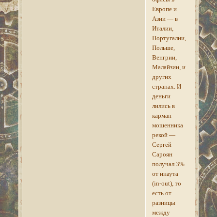
Европе и
Азии — в
Италии,
Португалии,
Польше,
Венгрии,
Малайзии, и
других
странах. И
деньги
лились в
карман
мошенника
рекой —
Сергей
Сароян
получал 3%
от инаута
(in-out), то
есть от
разницы
между