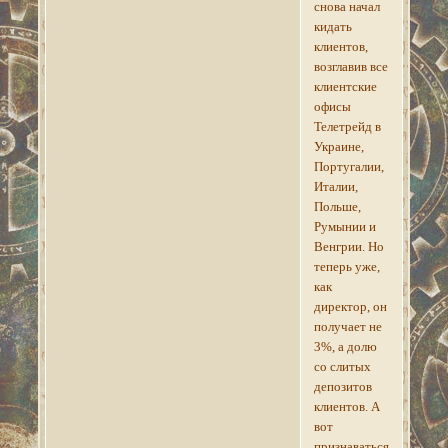
снова начал
кидать
клиентов,
возглавив все
клиентские
офисы
Телетрейд в
Украине,
Португалии,
Италии,
Польше,
Румынии и
Венгрии. Но
теперь уже,
как
директор, он
получает не
3%, а долю
со слитых
депозитов
клиентов. А
вот
признаваться