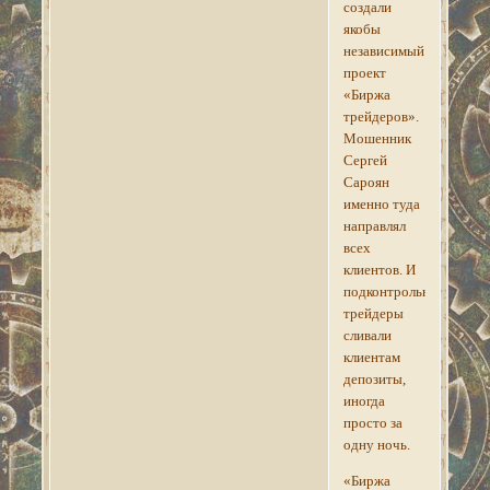
создали
якобы
независимый
проект
«Биржа
трейдеров».
Мошенник
Сергей
Сароян
именно туда
направлял
всех
клиентов. И
подконтрольные
трейдеры
сливали
клиентам
депозиты,
иногда
просто за
одну ночь.
«Биржа