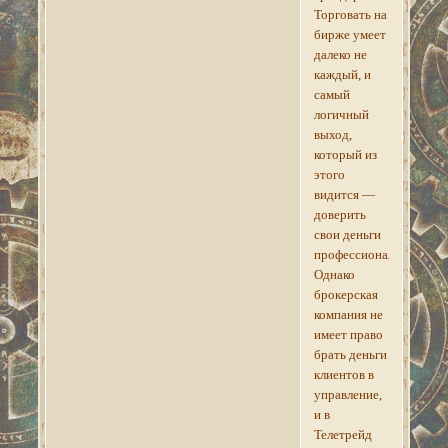
Торговать на
бирже умеет
далеко не
каждый, и
самый
логичный
выход,
который из
этого
видится —
доверить
свои деньги
профессионалу.
Однако
брокерская
компания не
имеет право
брать деньги
клиентов в
управление,
и в
Телетрейд