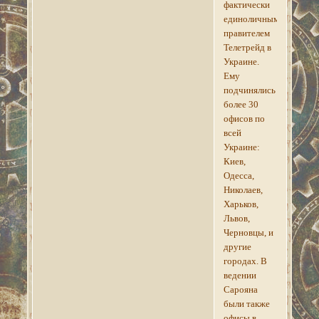
фактически
единоличным
правителем
Телетрейд в
Украине.
Ему
подчинялись
более 30
офисов по
всей
Украине:
Киев,
Одесса,
Николаев,
Харьков,
Львов,
Черновцы, и
другие
городах. В
ведении
Сарояна
были также
офисы в