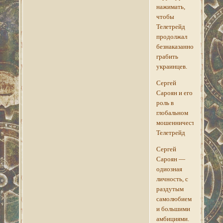
нажимать,
чтобы
Телетрейд
продолжал
безнаказанно
грабить
украинцев.
Сергей
Сароян и его
роль в
глобальном
мошенничестве
Телетрейд
Сергей
Сароян —
одиозная
личность, с
раздутым
самолюбием
и большими
амбициями.