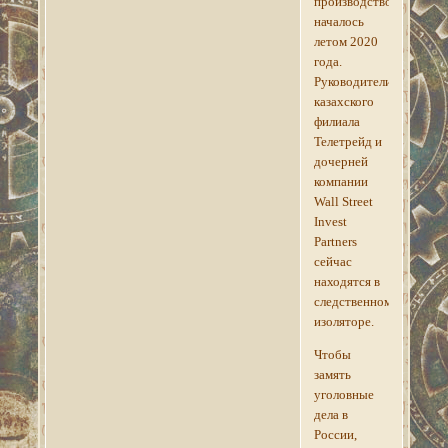
производство
началось
летом 2020
года.
Руководители
казахского
филиала
Телетрейд и
дочерней
компании
Wall Street
Invest
Partners
сейчас
находятся в
следственном
изоляторе.
Чтобы
замять
уголовные
дела в
России,