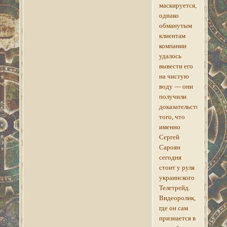
маскируется,
однако
обманутым
клиентам
компании
удалось
вывести его
на чистую
воду — они
получили
доказательство
того, что
именно
Сергей
Сароян
сегодня
стоит у руля
украинского
Телетрейд.
Видеоролик,
где он сам
признается в