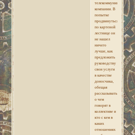
телекоммуникационно
компании. В
попытке
продвинуться
по картеной
лестнице он
не нашел
ничего
лучше, как
предложить
руководству
свои услуги
в качестве
доносчика,
обещая
рассказывать,
о чем
говорят в
коллективе и
кто с кем в
каких
отношениях