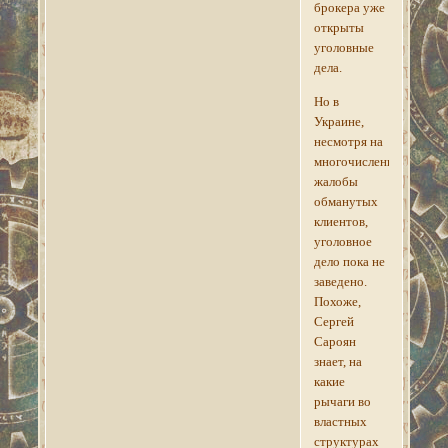
брокера уже
открыты
уголовные
дела.
Но в
Украине,
несмотря на
многочисленные
жалобы
обманутых
клиентов,
уголовное
дело пока не
заведено.
Похоже,
Сергей
Сароян
знает, на
какие
рычаги во
властных
структурах