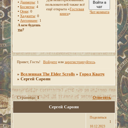
▪
Данмеры
: 1
Войти в
пользователей также всё
▪
Босмеры
: 4
чат
ещё открыта «
Гостевая
▪
Орки
: 0
Чат-комната
книга
»
▪
Хаджиты
: 0
▪
Аргониане
: 1
А кем будешь
ты
?
Привет, Гость!
Войдите
или
зарегистрируйтесь
.
»
Вселенная The Elder Scrolls
»
Город Кватч
»
Сергей Сароян
Страница:
1
Ответить
Сергей Сароян
Поделиться
1
10.12.2023