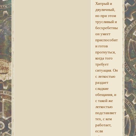
Хитрый и
двуличный,
но при этом
трусливый и
бесхребетный,
он умеет
приспособиться
и готов
прогнуться,
когда того
требует
ситуация. Он
с легкостью
раздает
сладкие
обещания, и
с такой же
легкостью
подставляет
тех, с кем
работает,
если