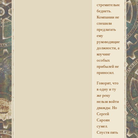
стремительно
беднеть.
Компании не
спешили
предлагать
ему
руководящие
должности, а
коучинг
особых
прибылей не
приносил.
Говорят, что
в одну и ту
же реку
нельзя войти
дважды. Но
Сергей
Сароян
сумел.
Спустя пять