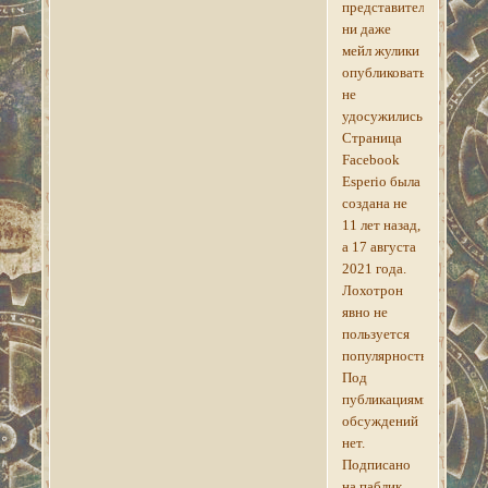
представительств,
ни даже
мейл жулики
опубликовать
не
удосужились.
Страница
Facebook
Esperio была
создана не
11 лет назад,
а 17 августа
2021 года.
Лохотрон
явно не
пользуется
популярностью.
Под
публикациями
обсуждений
нет.
Подписано
на паблик