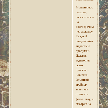
Мошенники,
похоже,
рассчитывают
на
долгосрочную
перспективу.
Каждый
раздел сайта
тщательно
продуман.
Целевая
аудитория
скам-
проекта –
новички.
Опытный
трейдер
знает как
отличить
фальшивку, и
смотрит на