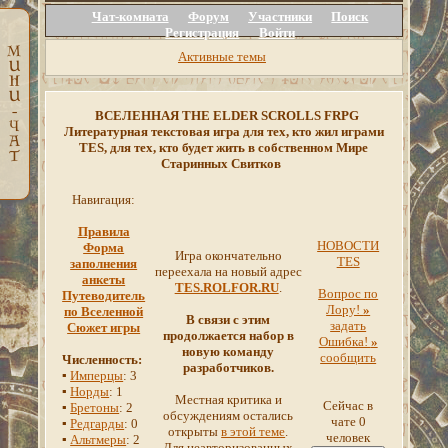
Чат-комната
Форум
Участники
Поиск
Регистрация
Войти
Активные темы
ВСЕЛЕННАЯ THE ELDER SCROLLS FRPG
Литературная текстовая игра для тех, кто жил играми
TES, для тех, кто будет жить в собственном Мире
Старинных Свитков
Навигация:
Правила
НОВОСТИ
Форма
Игра окончательно
TES
заполнения
переехала на новый адрес
анкеты
TES.ROLFOR.RU
.
Вопрос по
Путеводитель
Лору!
»
по Вселенной
В связи с этим
задать
Сюжет игры
продолжается набор в
Ошибка!
»
новую команду
сообщить
Численность:
разработчиков.
▪
Имперцы
: 3
▪
Норды
: 1
Местная критика и
Сейчас в
▪
Бретоны
: 2
обсуждениям остались
чате 0
▪
Редгарды
: 0
открыты
в этой теме
.
человек
▪
Альтмеры
: 2
Для неавторизованных