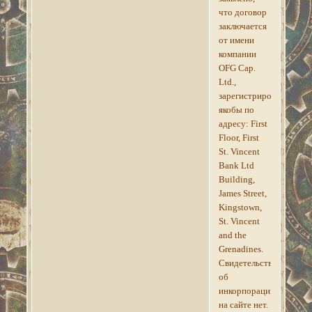
что договор
заключается
от имени
компании
OFG Cap.
Ltd.,
зарегистрированной
якобы по
адресу: First
Floor, First
St. Vincent
Bank Ltd
Building,
James Street,
Kingstown,
St. Vincent
and the
Grenadines.
Свидетельства
об
инкорпорации
на сайте нет.