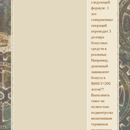
следующей
формуле: 1
лот
совершенных
операций
переводит 3
доллара
бонусных
средств в
реальные.
Например,
денежный
эквивалент
бонуса в
$600/3=200
лотов!!!
Выполнить
такое на
полностью
подконтрольном
мошенникам
терминале
практически