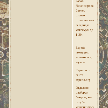
часов.
Лицензированный
брокер
строго
ограничивает
леверидж
максимум до
1:30.
Esperio
лохотрон,
мошенники,
жулики
Скриншот с
сайта
esperio.org
Отдельно
разберем
бонусы, это
сугубо
мошенническая