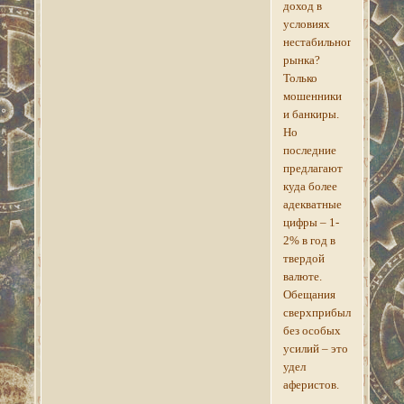
доход в
условиях
нестабильного
рынка?
Только
мошенники
и банкиры.
Но
последние
предлагают
куда более
адекватные
цифры – 1-
2% в год в
твердой
валюте.
Обещания
сверхприбыли
без особых
усилий – это
удел
аферистов.