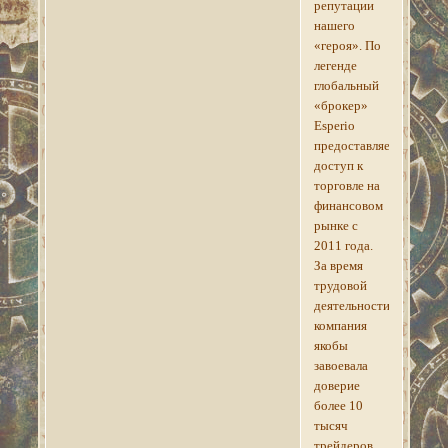
репутации
нашего
«героя». По
легенде
глобальный
«брокер»
Esperio
предоставляет
доступ к
торговле на
финансовом
рынке с
2011 года.
За время
трудовой
деятельности
компания
якобы
завоевала
доверие
более 10
тысяч
трейдеров.