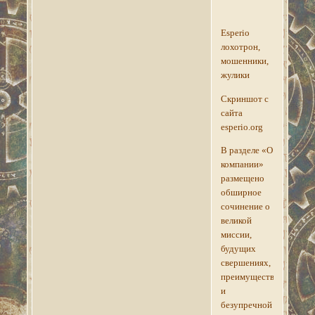
Esperio
лохотрон,
мошенники,
жулики
Скриншот с
сайта
esperio.org
В разделе «О
компании»
размещено
обширное
сочинение о
великой
миссии,
будущих
свершениях,
преимуществах
и
безупречной