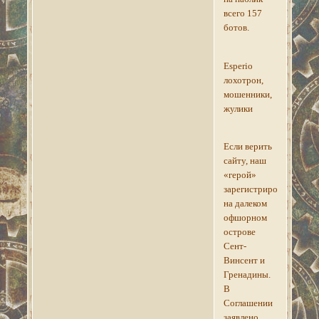
всего 157
ботов.
Esperio
лохотрон,
мошенники,
жулики
Если верить
сайту, наш
«герой»
зарегистрирован
на далеком
офшорном
острове
Сент-
Винсент и
Гренадины.
В
Соглашении
заявлено,