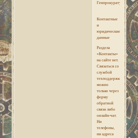
Генпрокуратуры.
Контактные
и
юридические
данные
Раздела
«Контакты»
на сайте нет.
Связаться со
службой
техподдержки
можно
только через
форму
обратной
связи либо
онлайн-чат.
Ни
телефоны,
ни адреса