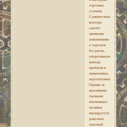
торговые
условия.
Сомнительная
контора
сыплет
лживыми
заявлениями
о торговле
без риска,
оперативном
выводе
прибыли и
заманчивых
перспективах.
Однако за
красивыми
сказками
анонимных
жуликов
маскируется
довольно
опасный