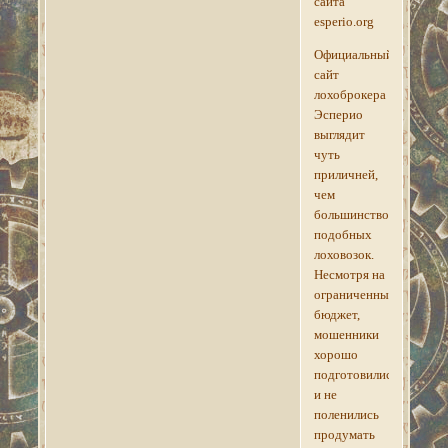
сайта
esperio.org
Официальный
сайт
лохоброкера
Эсперио
выглядит
чуть
приличней,
чем
большинство
подобных
лоховозок.
Несмотря на
ограниченный
бюджет,
мошенники
хорошо
подготовились,
и не
поленились
продумать