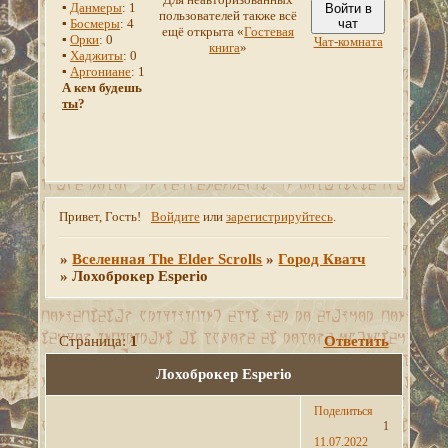
▪
Данмеры
: 1
Войти в
пользователей также всё
▪
Босмеры
: 4
чат
ещё открыта «
Гостевая
▪
Орки
: 0
Чат-комната
книга
»
▪
Хаджиты
: 0
▪
Аргониане
: 1
А кем будешь
ты
?
Привет, Гость!
Войдите
или
зарегистрируйтесь
.
»
Вселенная The Elder Scrolls
»
Город Кватч
»
Лохоброкер Esperio
Страница:
1
Ответить
Лохоброкер Esperio
Поделиться
1
11.07.2022