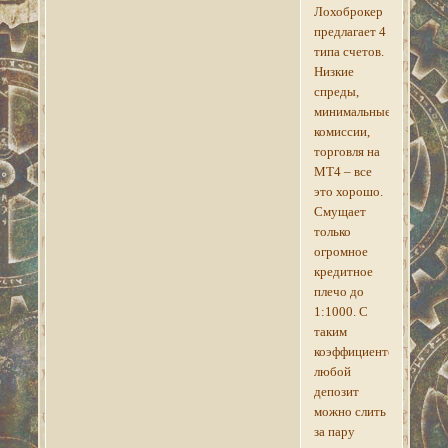
Лохоброкер
предлагает 4
типа счетов.
Низкие
спреды,
минимальные
комиссии,
торговля на
МТ4 – все
это хорошо.
Смущает
только
огромное
кредитное
плечо до
1:1000. С
таким
коэффициентом
любой
депозит
можно слить
за пару