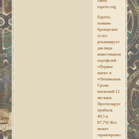
сайта
esperio.org
Esperio,
помимо
брокерских
услуг,
рекламирует
два вида
инвестиционных
портфелей:
«Первые
шаги» и
«Оптимальный».
Сроки
вложений 12
месяцев.
Прогнозируемая
прибыль
40,5 и
87,7%! Кто
может
гарантировать