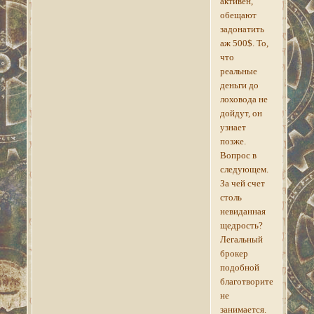
активен,
обещают
задонатить
аж 500$. То,
что
реальные
деньги до
лоховода не
дойдут, он
узнает
позже.
Вопрос в
следующем.
За чей счет
столь
невиданная
щедрость?
Легальный
брокер
подобной
благотворительостью
не
занимается.