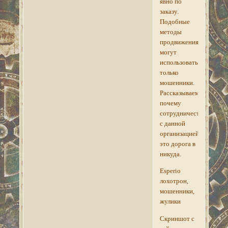
явно по
заказу.
Подобные
методы
продвижения
могут
использовать
только
мошенники.
Рассказываем,
почему
сотрудничество
с данной
организацией
это дорога в
никуда.
Esperio
лохотрон,
мошенники,
жулики
Скриншот с