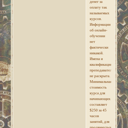
денег за
оплату так
называемых
курсов.
Информации
об онлайн-
обучении
нет
фактически
никакой.
Имена и
квалификация
преподавателей
не раскрыта.
Минимальная
стоимость
курса для
начинающих
составляет
$250 за 45
часов
занятий, для
продвинутых