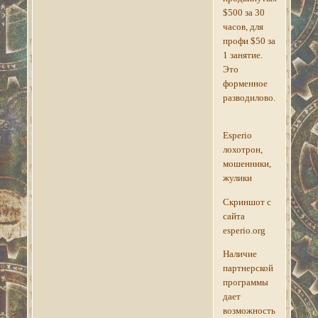
$500 за 30
часов, для
профи $50 за
1 занятие.
Это
форменное
разводилово.
Esperio
лохотрон,
мошенники,
жулики
Скриншот с
сайта
esperio.org
Наличие
партнерской
программы
дает
возможность