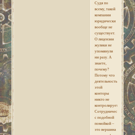
Судя по
всему, такой
компании
юридически
вообще не
существует.
О лицензии
жулики не
упомянули
ни разу. А
знаете,
почему?
Потому что
деятельность
этой
конторы
никто не
контролирует.
Сотрудничество
с подобной
помойкой –
это вершина