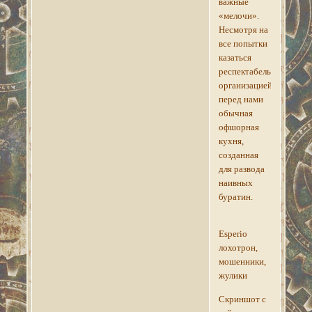
важные
«мелочи».
Несмотря на
все попытки
казаться
респектабельной
организацией,
перед нами
обычная
офшорная
кухня,
созданная
для развода
наивных
буратин.
Esperio
лохотрон,
мошенники,
жулики
Скриншот с