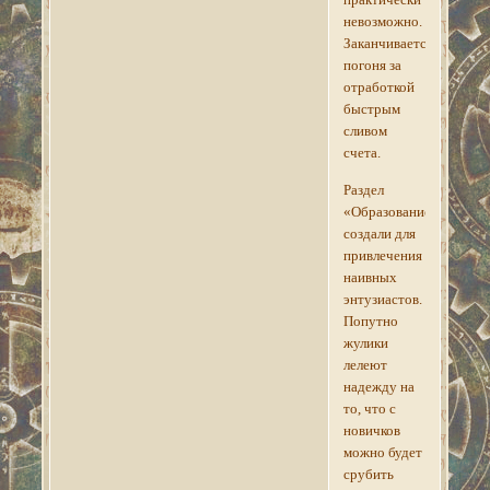
невозможно.
Заканчивается
погоня за
отработкой
быстрым
сливом
счета.
Раздел
«Образование»
создали для
привлечения
наивных
энтузиастов.
Попутно
жулики
лелеют
надежду на
то, что с
новичков
можно будет
срубить