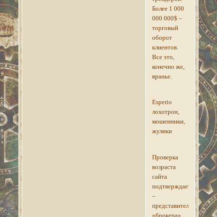
Более 1 000
000 000$ –
торговый
оборот
клиентов.
Все это,
конечно же,
вранье.
Esperio
лохотрон,
мошенники,
жулики
Проверка
возраста
сайта
подтверждает
–
представители
«брокера»