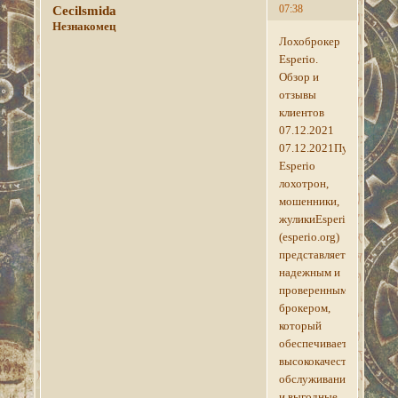
07:38
Cecilsmida
Незнакомец
Лохоброкер
Esperio.
Обзор и
отзывы
клиентов
07.12.2021
07.12.2021Публикации
Esperio
лохотрон,
мошенники,
жуликиEsperio
(esperio.org)
представляется
надежным и
проверенным
брокером,
который
обеспечивает
высококачественное
обслуживание
и выгодные