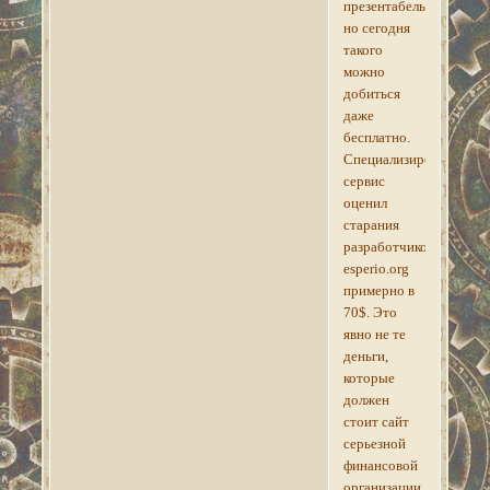
презентабельнее,
но сегодня
такого
можно
добиться
даже
бесплатно.
Специализированный
сервис
оценил
старания
разработчиков
esperio.org
примерно в
70$. Это
явно не те
деньги,
которые
должен
стоит сайт
серьезной
финансовой
организации.