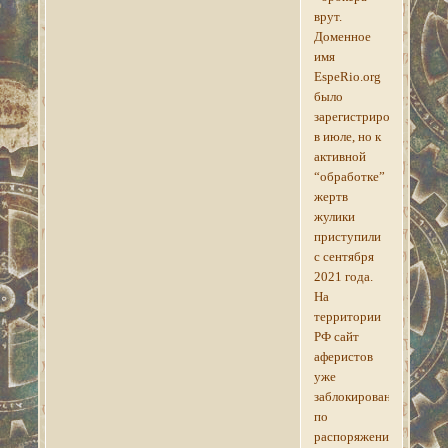
врут.
Доменное
имя
EspeRio.org
было
зарегистрировано
в июле, но к
активной
“обработке”
жертв
жулики
приступили
с сентября
2021 года.
На
территории
РФ сайт
аферистов
уже
заблокирован
по
распоряжению