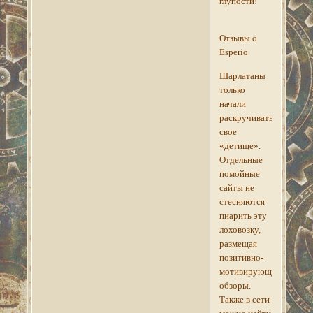
глупости!
Отзывы о
Esperio
Шарлатаны
только
начали
раскручивать
свое
«детище».
Отдельные
помойные
сайты не
стесняются
пиарить эту
лоховозку,
размещая
позитивно-
мотивирующие
обзоры.
Также в сети