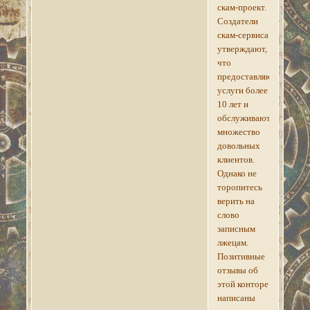
скам-проект.
Создатели
скам-сервиса
утверждают,
что
предоставляют
услуги более
10 лет и
обслуживают
множество
довольных
клиентов.
Однако не
торопитесь
верить на
слово
записным
лжецам.
Позитивные
отзывы об
этой конторе
написаны