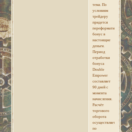
тема. По
условиям
трейдеру
придется
переформатировать
бонус в
настоящие
деньги.
Период
отработки
бонуса
Double
Empower
составляет
90 дней с
момента
начисления.
Расчёт
торгового
оборота
осуществляется
по