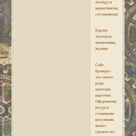
легенду и
маркетинговую
составляющую.
Esperio
лохотрон,
мошенники,
жулики
Сайт
брокера –
это своего
рода
визитная
карточка.
Оформление
ресурса
стоковыми
рисунками
может
сделать его