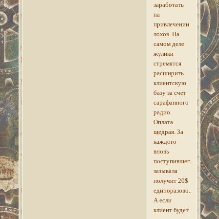
заработать
на
привлечении
лохов. На
самом деле
жулики
стремятся
расширить
клиентскую
базу за счет
сарафанного
радио.
Оплата
щедрая. За
каждого
вновь
поступившего
зазывала
получит 20$
единоразово.
А если
клиент будет