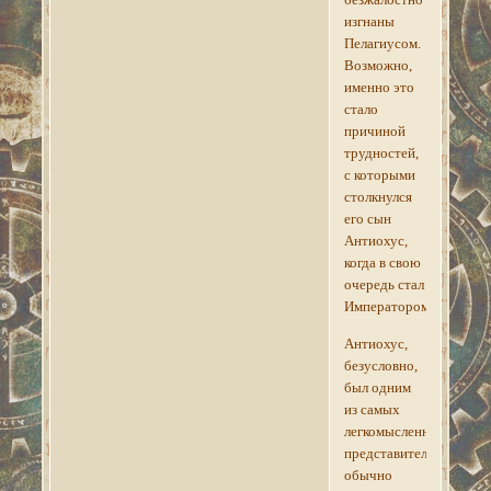
изгнаны
Пелагиусом.
Возможно,
именно это
стало
причиной
трудностей,
с которыми
столкнулся
его сын
Антиохус,
когда в свою
очередь стал
Императором.
Антиохус,
безусловно,
был одним
из самых
легкомысленных
представителей
обычно