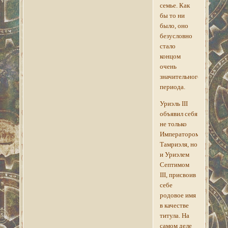
семье. Как
бы то ни
было, оно
безусловно
стало
концом
очень
значительного
периода.
Уриэль III
объявил себя
не только
Императором
Тамриэля, но
и Уриэлем
Септимом
III, присвоив
себе
родовое имя
в качестве
титула. На
самом деле