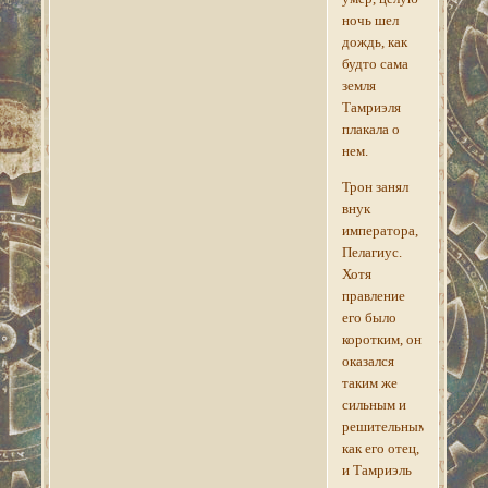
ночь шел
дождь, как
будто сама
земля
Тамриэля
плакала о
нем.
Трон занял
внук
императора,
Пелагиус.
Хотя
правление
его было
коротким, он
оказался
таким же
сильным и
решительным,
как его отец,
и Тамриэль