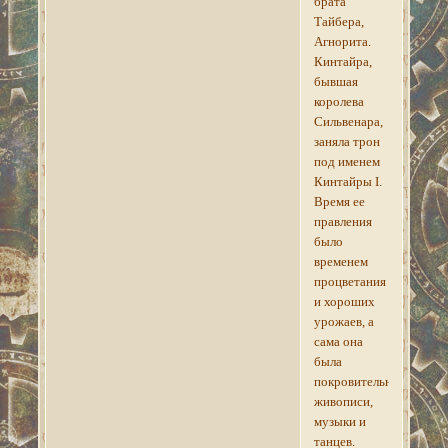
брата
Тайбера,
Агнорита.
Кинтайра,
бывшая
королева
Сильвенара,
заняла трон
под именем
Кинтайры I.
Время ее
правления
было
временем
процветания
и хороших
урожаев, а
сама она
была
покровительницей
живописи,
музыки и
танцев.