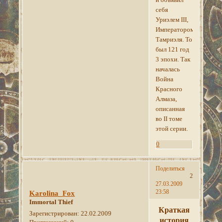
себя
Уриэлем III,
Императором
Тамриэля. То
был 121 год
3 эпохи. Так
началась
Война
Красного
Алмаза,
описанная
во II томе
этой серии.
0
Поделиться
2
27.03.2009
23:58
Karolina_Fox
Immortal Thief
Краткая
Зарегистрирован
: 22.02.2009
история