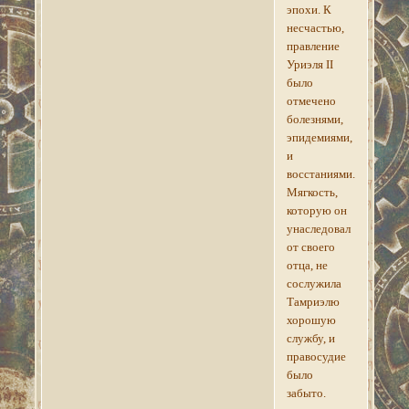
эпохи. К
несчастью,
правление
Уриэля II
было
отмечено
болезнями,
эпидемиями,
и
восстаниями.
Мягкость,
которую он
унаследовал
от своего
отца, не
сослужила
Тамриэлю
хорошую
службу, и
правосудие
было
забыто.