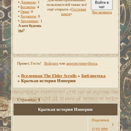
▪
Данмеры
: 1
Войти в
пользователей также всё
▪
Босмеры
: 4
чат
ещё открыта «
Гостевая
▪
Орки
: 0
Чат-комната
книга
»
▪
Хаджиты
: 0
▪
Аргониане
: 1
А кем будешь
ты
?
Привет, Гость!
Войдите
или
зарегистрируйтесь
.
»
Вселенная The Elder Scrolls
»
Библиотека
»
Краткая история Империи
Страница:
1
Краткая история Империи
Поделиться
1
27.03.2009