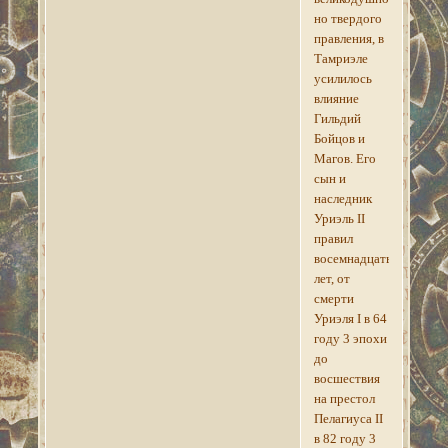
но твердого
правления, в
Тамриэле
усилилось
влияние
Гильдий
Бойцов и
Магов. Его
сын и
наследник
Уриэль II
правил
восемнадцать
лет, от
смерти
Уриэля I в 64
году 3 эпохи
до
восшествия
на престол
Пелагиуса II
в 82 году 3