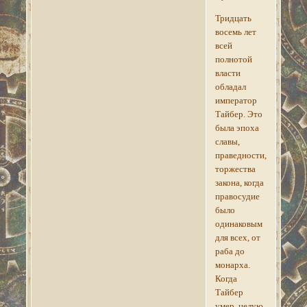
Тридцать
восемь лет
всей
полнотой
власти
обладал
император
Тайбер. Это
была эпоха
славы,
праведности,
торжества
закона, когда
правосудие
было
одинаковым
для всех, от
раба до
монарха.
Когда
Тайбер
умер, целую