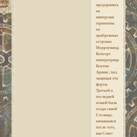
предпринята
на
имперские
гарнизоны
на
прибрежных
островах
Морроувинда.
Консорт
императрицы,
Контин
Аринкс, пал,
защищая эти
форты.
Третьей и
последней
атакой была
осада самой
Столицы,
начавшаяся
после того,
как Совет