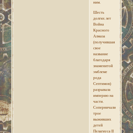
ним.
Шесть
долгих лет
Война
Красного
Алмаза
(получившая
свое
название
благодаря
знаменитой
эмблеме
рода
Септимов)
разрывала
империю на
части.
Соперничали
трое
выживших
детей
Пелагиуса II