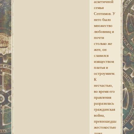
аскетичной
семьи
Септимов. У
него было
множество
любовниц и
почти
столько же
жен, он
славился
изяществом
платья и
остроумием.
К
несчастью,
во время его
правления
разразилась
гражданская
война,
превзошедшая
жестокостью
даже