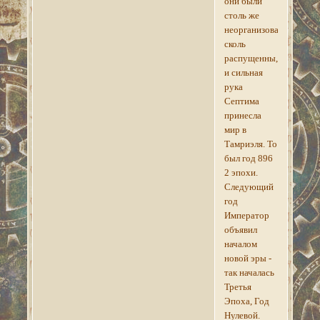
они были
столь же
неорганизованны,
сколь
распущенны,
и сильная
рука
Септима
принесла
мир в
Тамриэля. То
был год 896
2 эпохи.
Следующий
год
Император
объявил
началом
новой эры -
так началась
Третья
Эпоха, Год
Нулевой.