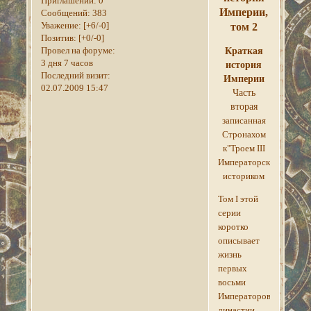
Приглашений:
0
Империи,
Сообщений:
383
Уважение:
[+6/-0]
том 2
Позитив:
[+0/-0]
Провел на форуме:
Краткая
3 дня 7 часов
история
Последний визит:
Империи
02.07.2009 15:47
Часть
вторая
записанная
Стронахом
к"Троем III
Императорским
историком
Том I этой
серии
коротко
описывает
жизнь
первых
восьми
Императоров
династии