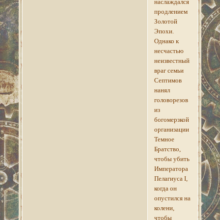
наслаждался
продлением
Золотой
Эпохи.
Однако к
несчастью
неизвестный
враг семьи
Септимов
нанял
головорезов
из
богомерзкой
организации
Темное
Братство,
чтобы убить
Императора
Пелагиуса I,
когда он
опустился на
колени,
чтобы