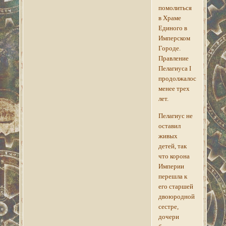
помолиться
в Храме
Единого в
Имперском
Городе.
Правление
Пелагиуса I
продолжалось
менее трех
лет.
Пелагиус не
оставил
живых
детей, так
что корона
Империи
перешла к
его старшей
двоюродной
сестре,
дочери