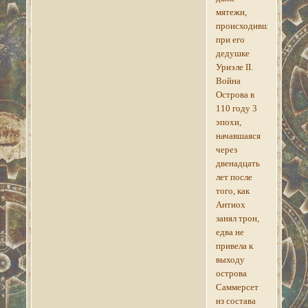
мятежи,
происходившие
при его
дедушке
Уриэле II.
Война
Острова в
110 году 3
эпохи,
начавшаяся
через
двенадцать
лет после
того, как
Антиох
занял трон,
едва не
привела к
выходу
острова
Саммерсет
из состава