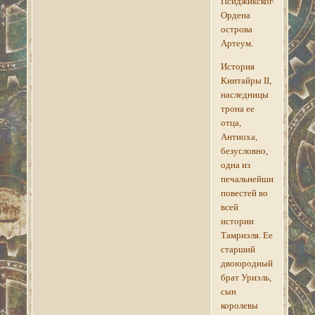
Псиджикского
Ордена
острова
Артеум.
История
Кинтайры II,
наследницы
трона ее
отца,
Антиоха,
безусловно,
одна из
печальнейших
повестей во
всей
истории
Тамриэля. Ее
старший
двоюродный
брат Уриэль,
сын
королевы