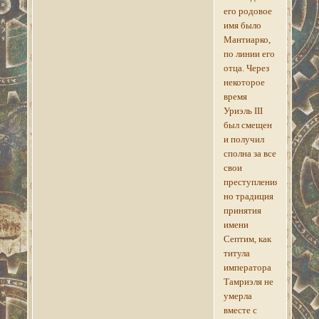
его родовое
имя было
Мантиарко,
по линии его
отца. Через
некоторое
время
Уриэль III
был смещен
и получил
сполна за все
свои
преступления,
но традиция
принятия
имени
Септим, как
титула
императора
Тамриэля не
умерла
вместе с