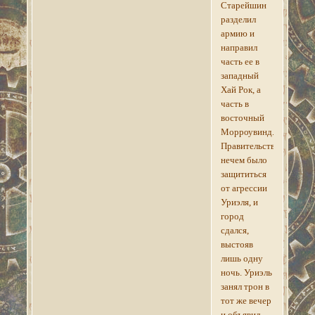
Старейшин
разделил
армию и
направил
часть ее в
западный
Хай Рок, а
часть в
восточный
Морроувинд.
Правительству
нечем было
защититься
от агрессии
Уриэля, и
город
сдался,
выстояв
лишь одну
ночь. Уриэль
занял трон в
тот же вечер
и объявил