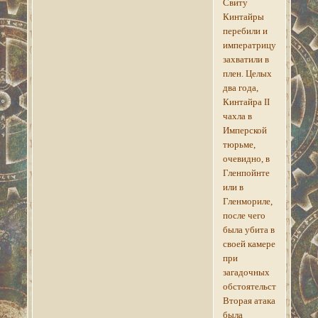
Свиту
Кинтайры
перебили и
императрицу
захватили в
плен. Целых
два года,
Кинтайра II
чахла в
Имперской
тюрьме,
очевидно, в
Гленпойнте
или в
Гленмориле,
после чего
была убита в
своей камере
при
загадочных
обстоятельствах.
Вторая атака
была