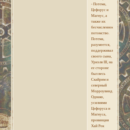
- Потема,
Цефорус и
Магнус, а
также их
бесчисленное
потомство.
Потема,
разумеется,
поддерживала
своего сына,
Уриэля III, на
ее стороне
был весь
Скайрим и
северный
Морроувинд.
Однако,
усилиями
Цефоруса и
Магнуса,
провинция
Хай Рок