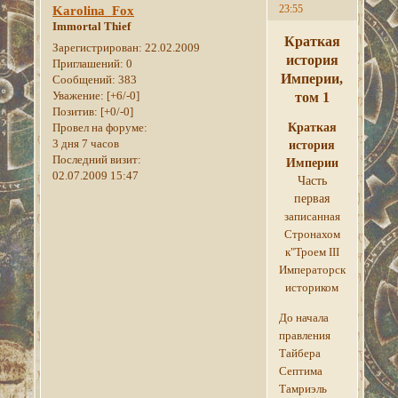
23:55
Karolina_Fox
Immortal Thief
Краткая
Зарегистрирован
: 22.02.2009
история
Приглашений:
0
Империи,
Сообщений:
383
Уважение:
[+6/-0]
том 1
Позитив:
[+0/-0]
Провел на форуме:
Краткая
3 дня 7 часов
история
Последний визит:
Империи
02.07.2009 15:47
Часть
первая
записанная
Стронахом
к"Троем III
Императорским
историком
До начала
правления
Тайбера
Септима
Тамриэль