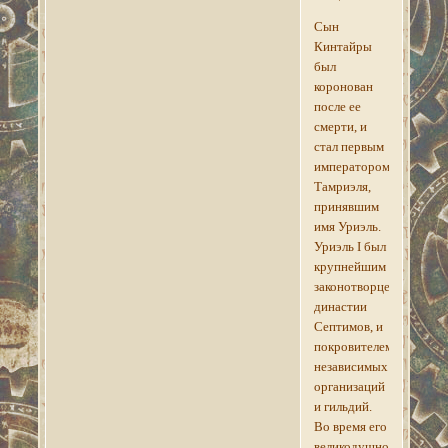
Сын
Кинтайры
был
коронован
после ее
смерти, и
стал первым
императором
Тамриэля,
принявшим
имя Уриэль.
Уриэль I был
крупнейшим
законотворцем
династии
Септимов, и
покровителем
независимых
организаций
и гильдий.
Во время его
великодушного,