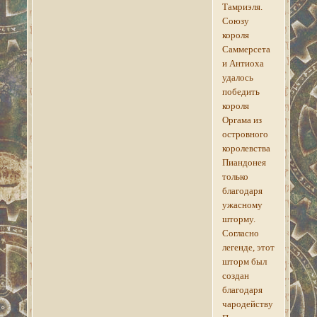
Тамриэля.
Союзу
короля
Саммерсета
и Антиоха
удалось
победить
короля
Оргама из
островного
королевства
Пиандонея
только
благодаря
ужасному
шторму.
Согласно
легенде, этот
шторм был
создан
благодаря
чародейству