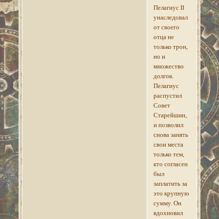
Пелагиус II
унаследовал
от своего
отца не
только трон,
но и
множество
долгов.
Пелагиус
распустил
Совет
Старейшин,
и позволил
снова занять
свои места
только тем,
кто согласен
был
заплатить за
это крупную
сумму. Он
вдохновил