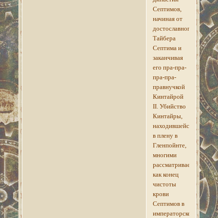
Септимов,
начиная от
достославного
Тайбера
Септима и
заканчивая
его пра-пра-
пра-пра-
правнучкой
Кинтайрой
II. Убийство
Кинтайры,
находившейся
в плену в
Гленпойнте,
многими
рассматривается
как конец
чистоты
крови
Септимов в
императорской