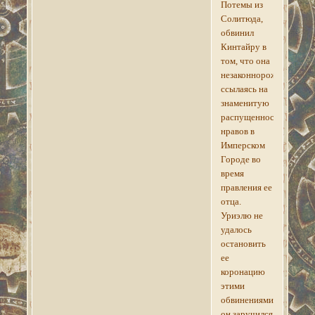
Потемы из
Солитюда,
обвинил
Кинтайру в
том, что она
незаконнорожденная,
ссылаясь на
знаменитую
распущенность
нравов в
Имперском
Городе во
время
правления ее
отца.
Уриэлю не
удалось
остановить
ее
коронацию
этими
обвинениями,
он заручился