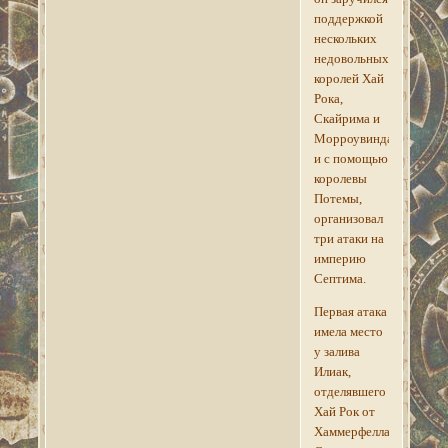
поддержкой
нескольких
недовольных
королей Хай
Рока,
Скайрима и
Морроувинда,
и с помощью
королевы
Потемы,
организовал
три атаки на
империю
Септима.
Первая атака
имела место
у залива
Илиак,
отделявшего
Хай Рок от
Хаммерфелла.