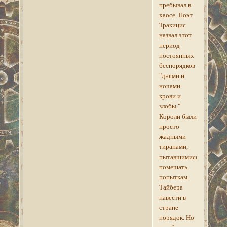
пребывал в
хаосе. Поэт
Тракицис
назвал этот
период
постоянных
беспорядков
"днями и
ночами
крови и
злобы."
Короли были
просто
жадными
тиранами,
пытавшимися
помешать
попыткам
Тайбера
навести в
стране
порядок. Но