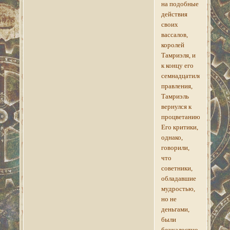
на подобные
действия
своих
вассалов,
королей
Тамриэля, и
к концу его
семнадцатилетнего
правления,
Тамриэль
вернулся к
процветанию.
Его критики,
однако,
говорили,
что
советники,
обладавшие
мудростью,
но не
деньгами,
были
безжалостно