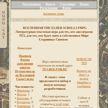
Чат-комната
Форум
Участники
Поиск
Регистрация
Войти
Активные темы
ВСЕЛЕННАЯ THE ELDER SCROLLS FRPG
Литературная текстовая игра для тех, кто жил играми
TES, для тех, кто будет жить в собственном Мире
Старинных Свитков
Навигация:
Правила
НОВОСТИ
Форма
Игра окончательно
TES
заполнения
переехала на новый адрес
анкеты
TES.ROLFOR.RU
.
Вопрос по
Путеводитель
Лору!
»
по Вселенной
В связи с этим
задать
Сюжет игры
продолжается набор в
Ошибка!
»
новую команду
сообщить
Численность:
разработчиков.
▪
Имперцы
: 3
▪
Норды
: 1
Местная критика и
Сейчас в
▪
Бретоны
: 2
обсуждениям остались
чате 0
▪
Редгарды
: 0
открыты
в этой теме
.
человек
▪
Альтмеры
: 2
Для неавторизованных