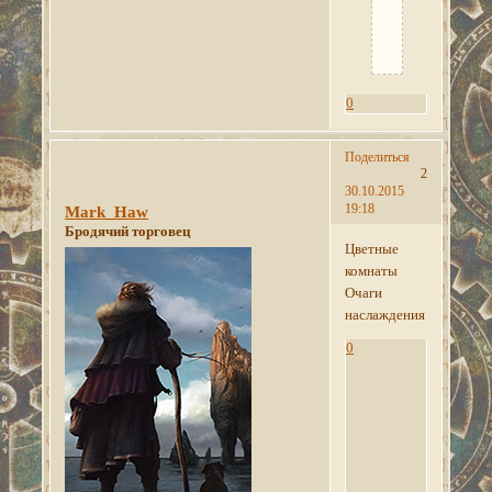
пополнения
администрации.
0
Поделиться
2
30.10.2015
19:18
Mark_Haw
Бродячий торговец
Цветные
комнаты
Очаги
наслаждения
0