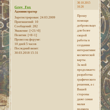
30.10.2015
16:26
Grey_Fox
Администратор
Прошу
Зарегистрирован
: 24.03.2009
помощи
Приглашений:
10
добровольцев
Сообщений:
282
для более
Уважение:
[+21/-0]
Позитив:
[+8/-1]
скорой
Провел на форуме:
работы в
10 дней 5 часов
создании
Последний визит:
интерактивной
30.03.2018 15:31
космической
карты.
За мой
продолжается
разработка
графического
решения, а с
Вашей
стороны
даже самая
малая
подмога