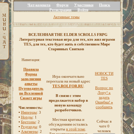
Чат-комната
Форум
Участники
Поиск
Регистрация
Войти
Активные темы
ВСЕЛЕННАЯ THE ELDER SCROLLS FRPG
Литературная текстовая игра для тех, кто жил играми
TES, для тех, кто будет жить в собственном Мире
Старинных Свитков
Навигация:
Правила
НОВОСТИ
Форма
Игра окончательно
TES
заполнения
переехала на новый адрес
анкеты
TES.ROLFOR.RU
.
Вопрос по
Путеводитель
Лору!
»
по Вселенной
В связи с этим
задать
Сюжет игры
продолжается набор в
Ошибка!
»
новую команду
сообщить
Численность:
разработчиков.
▪
Имперцы
: 3
▪
Норды
: 1
Местная критика и
Сейчас в
▪
Бретоны
: 2
обсуждениям остались
чате 0
▪
Редгарды
: 0
открыты
в этой теме
.
человек
▪
Альтмеры
: 2
Для неавторизованных