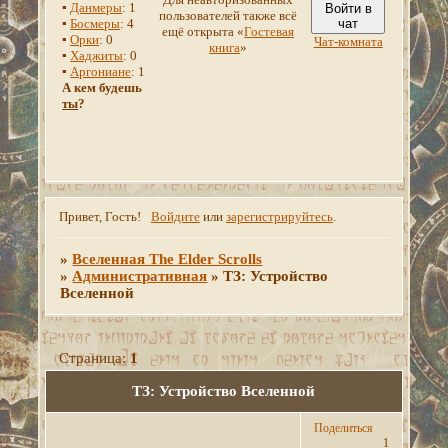
▪
Данмеры
: 1
Войти в
пользователей также всё
▪
Босмеры
: 4
чат
ещё открыта «
Гостевая
▪
Орки
: 0
Чат-комната
книга
»
▪
Хаджиты
: 0
▪
Аргониане
: 1
А кем будешь
ты
?
Привет, Гость!
Войдите
или
зарегистрируйтесь
.
»
Вселенная The Elder Scrolls
»
Административная
»
ТЗ: Устройство
Вселенной
Страница:
1
ТЗ: Устройство Вселенной
Поделиться
1