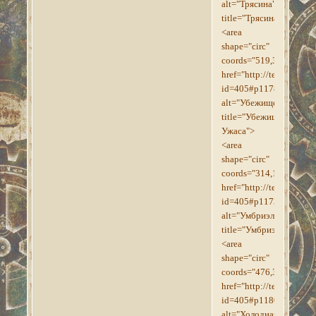
alt="Трясина"
title="Трясина">
<area
shape="circ"
coords="519,321,8"
href="http://tesroll.for
id=405#p1178"
alt="Убежище_Ужаса"
title="Убежище
Ужаса">
<area
shape="circ"
coords="314,128,10"
href="http://tesroll.for
id=405#p1173"
alt="Умбриэль"
title="Умбриэль">
<area
shape="circ"
coords="476,386,17"
href="http://tesroll.for
id=405#p1180"
alt="Холодная_Гавань"