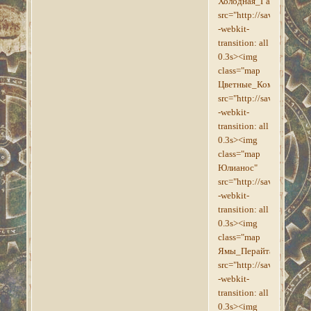
Холодная_Гавань"
src="http://savepic.su/
-webkit-
transition: all
0.3s><img
class="map
Цветные_Комнаты"
src="http://savepic.su/
-webkit-
transition: all
0.3s><img
class="map
Юлианос"
src="http://savepic.su/
-webkit-
transition: all
0.3s><img
class="map
Ямы_Перайта"
src="http://savepic.su/
-webkit-
transition: all
0.3s><img