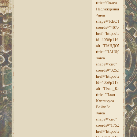
title="Очаги
Наслаждения">
<area
shape="RECT"
coords="467,47,594,75"
href="http://tesroll.for
id=405#p1168"
alt="ПАНДОМАЙ"
title="ПАНДОМАЙ">
<area
shape="circ"
coords="325,157,17"
href="http://tesroll.for
id=405#p1172"
alt="План_Клавикуса_
title="План
Клавикуса
Вайла">
<area
shape="circ"
coords="175,247,18"
href="http://tesroll.for