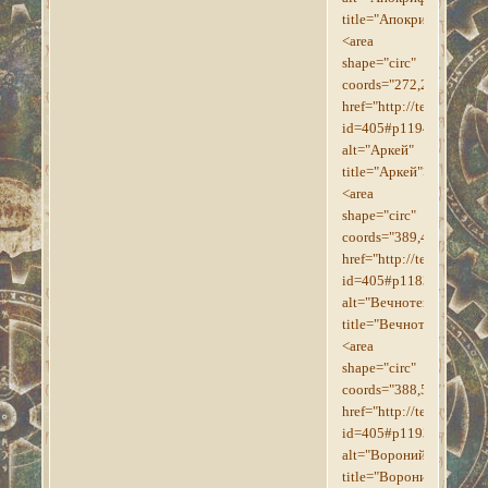
title="Апокриф">
<area
shape="circ"
coords="272,270,17"
href="http://tesroll.for
id=405#p1194"
alt="Аркей"
title="Аркей">
<area
shape="circ"
coords="389,475,17"
href="http://tesroll.for
id=405#p1183"
alt="Вечнотень"
title="Вечнотень">
<area
shape="circ"
coords="388,507,9"
href="http://tesroll.for
id=405#p1193"
alt="Вороний_Лес"
title="Вороний