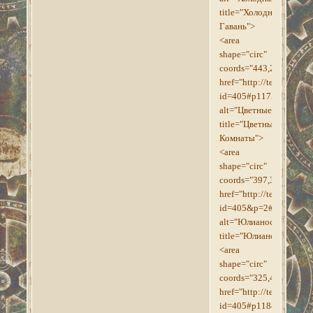
title="Холодная
Гавань">
<area
shape="circ"
coords="443,200,17"
href="http://tesroll.for
id=405#p1175"
alt="Цветные_Комнаты
title="Цветные
Комнаты">
<area
shape="circ"
coords="397,320,17"
href="http://tesroll.for
id=405&p=2#p1197"
alt="Юлианос"
title="Юлианос">
<area
shape="circ"
coords="325,488,18"
href="http://tesroll.for
id=405#p1184"