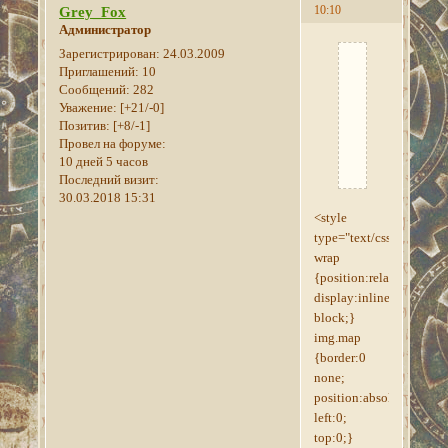
10:10
Grey_Fox
Администратор
Зарегистрирован
: 24.03.2009
☚
Приглашений:
10
Схематическ
Сообщений:
282
карта
Уважение:
[+21/-0]
Позитив:
[+8/-1]
Аурбиса
Провел на форуме:
☛
10 дней 5 часов
Последний визит:
30.03.2018 15:31
<style
type="text/css">#map-
wrap
{position:relative;
display:inline-
block;}
img.map
{border:0
none;
position:absolute;
left:0;
top:0;}