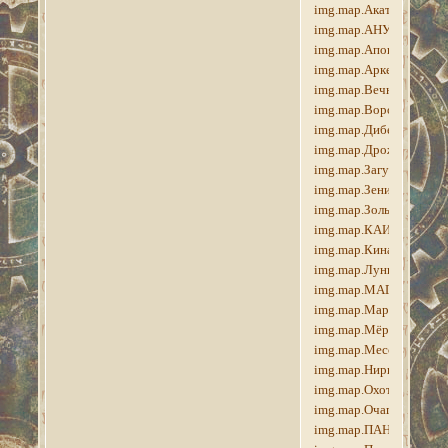
img.map.Акатош,
img.map.АНУ,
img.map.Апокриф,
img.map.Аркей,
img.map.Вечнотень,
img.map.Вороний_Лес,
img.map.Дибелла,
img.map.Дрожащие_Ос
img.map.Загубленные_
img.map.Зенитар,
img.map.Зольник,
img.map.КАИРН_ДУШ
img.map.Кинарет,
img.map.Лунная_Тень,
img.map.МАГНУС,
img.map.Мара,
img.map.Мёртвые_Земл
img.map.Мессер,
img.map.Нирн,
img.map.Охотничьи_Уг
img.map.Очаги_Наслаж
img.map.ПАНДОМАЙ,