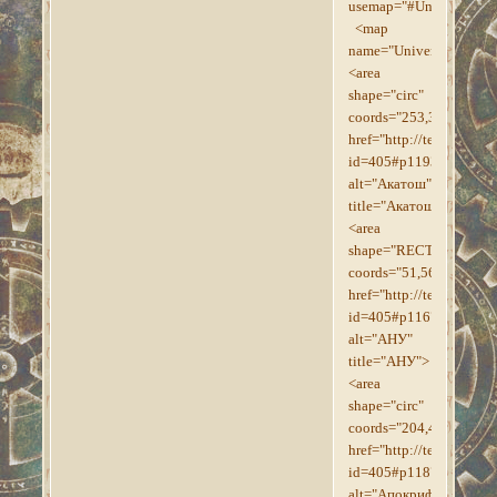
usemap="#Universe640
<map
name="Universe640">
<area
shape="circ"
coords="253,320,18"
href="http://tesroll.for
id=405#p1193"
alt="Акатош"
title="Акатош">
<area
shape="RECT"
coords="51,563,104,589
href="http://tesroll.for
id=405#p1167"
alt="АНУ"
title="АНУ">
<area
shape="circ"
coords="204,445,18"
href="http://tesroll.for
id=405#p1187"
alt="Апокриф"