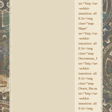
src="http://savepic.su/
-webkit-
transition: all
0.3s><img
class="map
Нирн"
src="http://savepic.su/
-webkit-
transition: all
0.3s><img
class="map
Охотничьи_Угодья"
src="http://savepic.su/
-webkit-
transition: all
0.3s><img
class="map
Очаги_Наслаждения"
src="http://savepic.su/
-webkit-
transition: all
0.3s><img