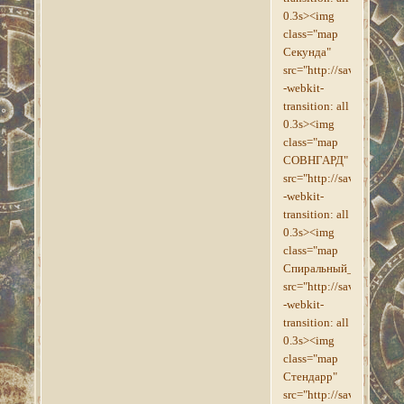
0.3s><img
class="map
Секунда"
src="http://savepic.su/
-webkit-
transition: all
0.3s><img
class="map
СОВНГАРД"
src="http://savepic.su/
-webkit-
transition: all
0.3s><img
class="map
Спиральный_Моток"
src="http://savepic.su/
-webkit-
transition: all
0.3s><img
class="map
Стендарр"
src="http://savepic.su/