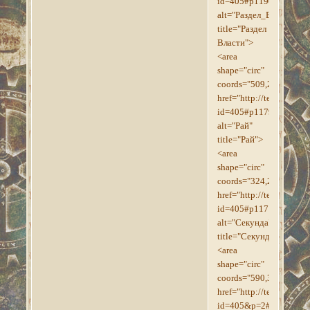
id=405#p1190"
alt="Раздел_Власти"
title="Раздел
Власти">
<area
shape="circ"
coords="509,296,8"
href="http://tesroll.for
id=405#p1179"
alt="Рай"
title="Рай">
<area
shape="circ"
coords="324,288,9"
href="http://tesroll.for
id=405#p1171"
alt="Секунда"
title="Секунда">
<area
shape="circ"
coords="590,318,16"
href="http://tesroll.for
id=405&p=2#p1202"