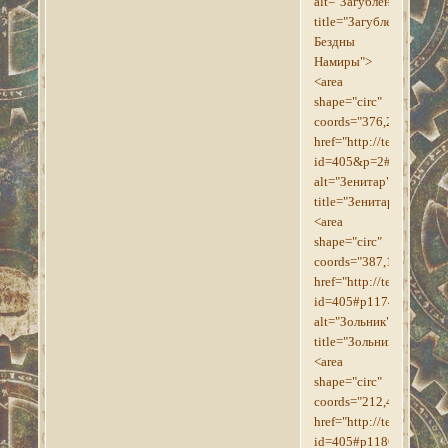
alt="Загубленные_Безд
title="Загубленные
Бездны
Намиры">
<area
shape="circ"
coords="376,270,17"
href="http://tesroll.for
id=405&p=2#p1196"
alt="Зенитар"
title="Зенитар">
<area
shape="circ"
coords="387,167,17"
href="http://tesroll.for
id=405#p1174"
alt="Зольник"
title="Зольник">
<area
shape="circ"
coords="212,490,9"
href="http://tesroll.for
id=405#p1186"