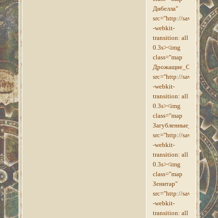
Дибелла"
src="http://savepic.su/
-webkit-
transition: all
0.3s><img
class="map
Дрожащие_Острова"
src="http://savepic.org
-webkit-
transition: all
0.3s><img
class="map
Загубленные_Бездны"
src="http://savepic.org
-webkit-
transition: all
0.3s><img
class="map
Зенитар"
src="http://savepic.org
-webkit-
transition: all