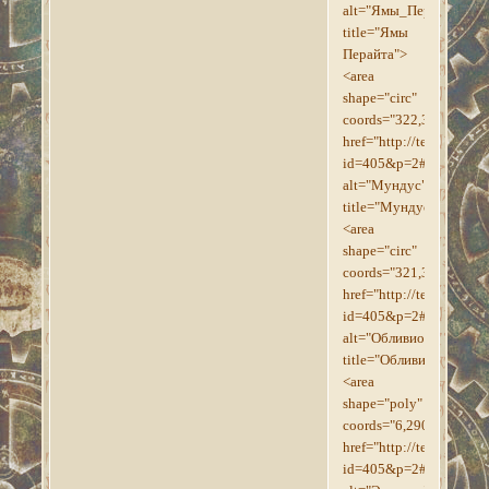
alt="Ямы_Перайта"
title="Ямы
Перайта">
<area
shape="circ"
coords="322,321,112"
href="http://tesroll.for
id=405&p=2#p1215"
alt="Мундус"
title="Мундус">
<area
shape="circ"
coords="321,321,222"
href="http://tesroll.for
id=405&p=2#p1216"
alt="Обливион"
title="Обливион">
<area
shape="poly"
coords="6,290,32,252,6
href="http://tesroll.for
id=405&p=2#p1217"