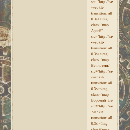
src="http://savepic.su/
-webkit-
transition: all
0.3s><img
class="map
Аркей"
src="http://savepic.org
-webkit-
transition: all
0.3s><img
class="map
Вечнотень"
src="http://savepic.org
-webkit-
transition: all
0.3s><img
class="map
Вороний_Лес"
src="http://savepic.org
-webkit-
transition: all
0.3s><img
class="map