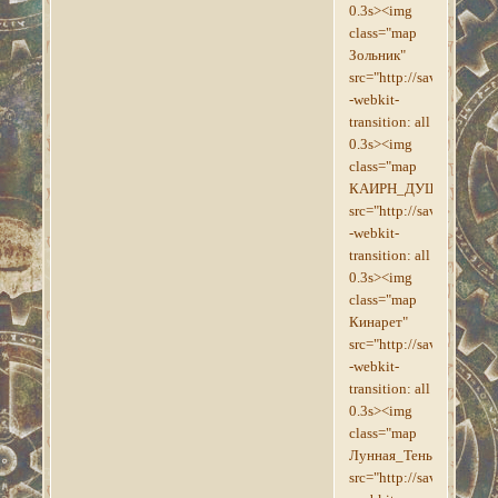
0.3s><img
class="map
Зольник"
src="http://savepic.org
-webkit-
transition: all
0.3s><img
class="map
КАИРН_ДУШ"
src="http://savepic.org
-webkit-
transition: all
0.3s><img
class="map
Кинарет"
src="http://savepic.org
-webkit-
transition: all
0.3s><img
class="map
Лунная_Тень"
src="http://savepic.org