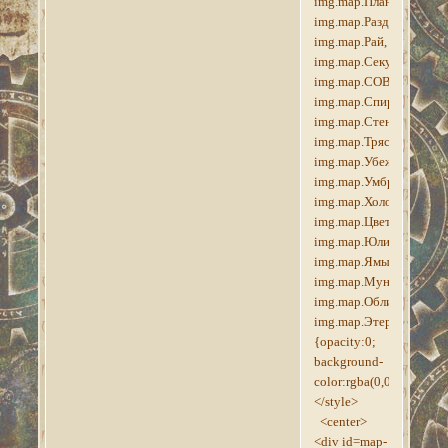
img.map.План_Клавику
img.map.Раздел_Власти
img.map.Рай,
img.map.Секунда,
img.map.СОВНГАРД,
img.map.Спиральный_
img.map.Стендарр,
img.map.Трясина,
img.map.Убежище_Ужа
img.map.Умбриэль,
img.map.Холодная_Гава
img.map.Цветные_Комн
img.map.Юлианос,
img.map.Ямы_Перайта,
img.map.Мундус,
img.map.Обливион,
img.map.Этериус
{opacity:0;
background-
color:rgba(0,0,0,0);}
</style>
<center>
<div id=map-