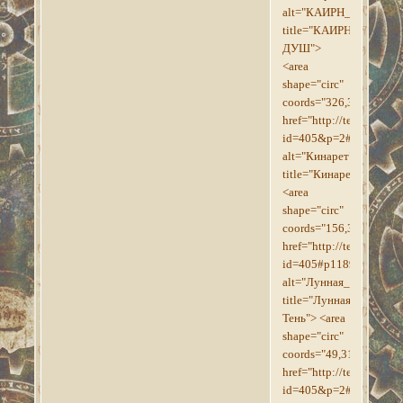
alt="КАИРН_ДУШ"
title="КАИРН
ДУШ">
<area
shape="circ"
coords="326,392,17"
href="http://tesroll.for
id=405&p=2#p1199"
alt="Кинарет"
title="Кинарет">
<area
shape="circ"
coords="156,319,18"
href="http://tesroll.for
id=405#p1189"
alt="Лунная_Тень"
title="Лунная
Тень"> <area
shape="circ"
coords="49,318,16"
href="http://tesroll.for
id=405&p=2#p1201"