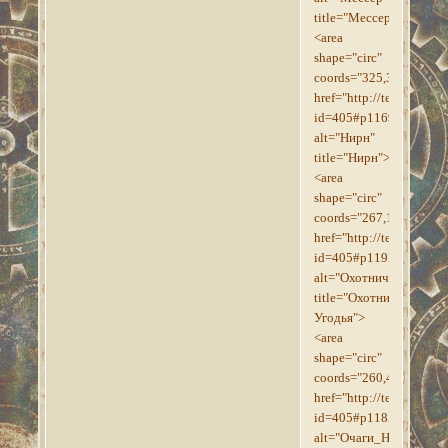
title="Мессер">
<area
shape="circ"
coords="325,319,18"
href="http://tesroll.for
id=405#p1169"
alt="Нирн"
title="Нирн">
<area
shape="circ"
coords="267,163,19"
href="http://tesroll.for
id=405#p1192"
alt="Охотничьи_Угодья
title="Охотничьи
Угодья">
<area
shape="circ"
coords="260,477,18"
href="http://tesroll.for
id=405#p1185"
alt="Очаги_Наслажден