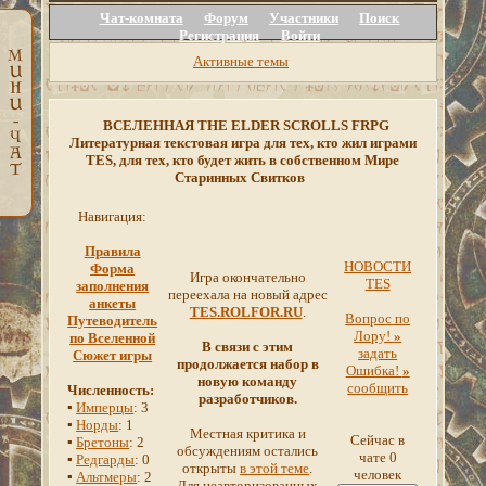
Чат-комната
Форум
Участники
Поиск
Регистрация
Войти
Активные темы
ВСЕЛЕННАЯ THE ELDER SCROLLS FRPG
Литературная текстовая игра для тех, кто жил играми
TES, для тех, кто будет жить в собственном Мире
Старинных Свитков
Навигация:
Правила
НОВОСТИ
Форма
Игра окончательно
TES
заполнения
переехала на новый адрес
анкеты
TES.ROLFOR.RU
.
Вопрос по
Путеводитель
Лору!
»
по Вселенной
В связи с этим
задать
Сюжет игры
продолжается набор в
Ошибка!
»
новую команду
сообщить
Численность:
разработчиков.
▪
Имперцы
: 3
▪
Норды
: 1
Местная критика и
Сейчас в
▪
Бретоны
: 2
обсуждениям остались
чате 0
▪
Редгарды
: 0
открыты
в этой теме
.
человек
▪
Альтмеры
: 2
Для неавторизованных