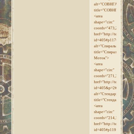
alt="СОВНГАРД"
title="СОВНГАРД">
<area
shape="circ"
coords="473,257,20"
href="http://tesroll.for
id=405#p1176"
alt="Спиральный_Мото
title="Спиральный
Моток">
<area
shape="circ"
coords="271,372,16"
href="http://tesroll.for
id=405&p=2#p1200"
alt="Стендарр"
title="Стендарр">
<area
shape="circ"
coords="214,190,18"
href="http://tesroll.for
id=405#p1191"