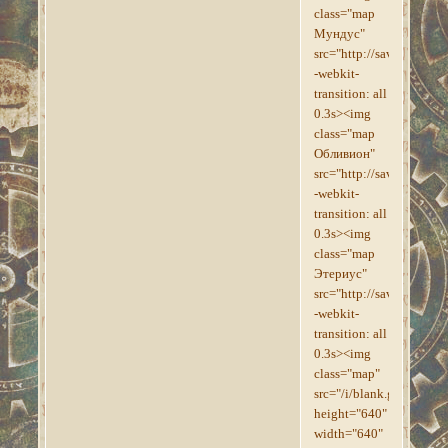
class="map
Мундус"
src="http://savepic.su/
-webkit-
transition: all
0.3s><img
class="map
Обливион"
src="http://savepic.su/
-webkit-
transition: all
0.3s><img
class="map
Этериус"
src="http://savepic.su/
-webkit-
transition: all
0.3s><img
class="map"
src="/i/blank.gif"
height="640"
width="640"