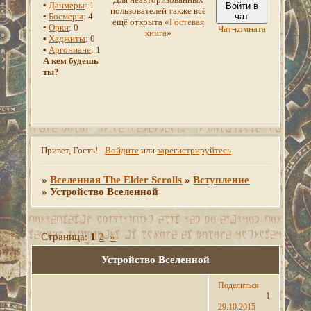
▪
Данмеры
: 1
Войти в
пользователей также всё
▪
Босмеры
: 4
чат
ещё открыта «
Гостевая
▪
Орки
: 0
Чат-комната
книга
»
▪
Хаджиты
: 0
▪
Аргониане
: 1
А кем будешь
ты
?
Привет, Гость!
Войдите
или
зарегистрируйтесь
.
»
Вселенная The Elder Scrolls
»
Вступление
»
Устройство Вселенной
Страница:
1
2
»
Устройство Вселенной
Поделиться
1
29.10.2015