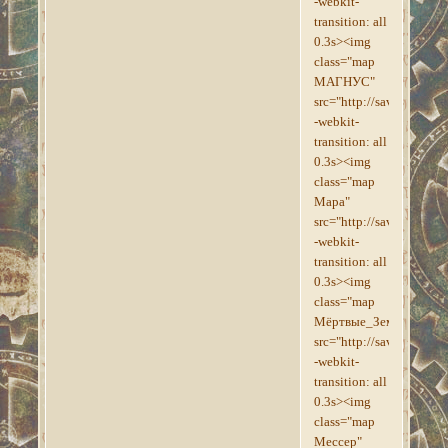
-webkit-
transition: all
0.3s><img
class="map
МАГНУС"
src="http://savepic.org
-webkit-
transition: all
0.3s><img
class="map
Мара"
src="http://savepic.org
-webkit-
transition: all
0.3s><img
class="map
Мёртвые_Земли"
src="http://savepic.org
-webkit-
transition: all
0.3s><img
class="map
Мессер"