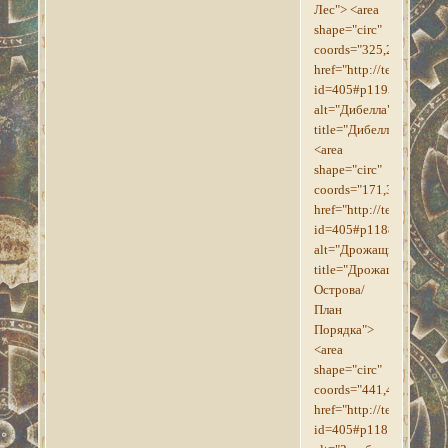
Лес"> <area
shape="circ"
coords="325,245,18"
href="http://tesroll.for
id=405#p1195"
alt="Дибелла"
title="Дибелла">
<area
shape="circ"
coords="171,386,18"
href="http://tesroll.for
id=405#p1188"
alt="Дрожащие_Остров
title="Дрожащие
Острова/
План
Порядка">
<area
shape="circ"
coords="441,444,17"
href="http://tesroll.for
id=405#p1181"