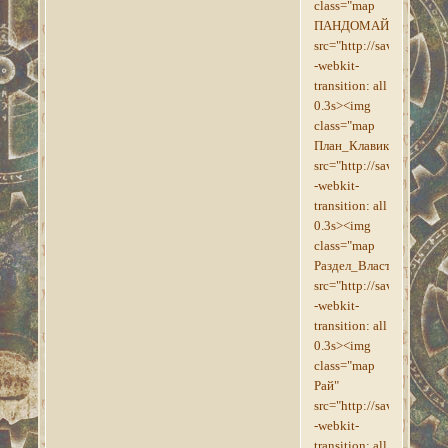
class="map
ПАНДОМАЙ"
src="http://savepic.org
-webkit-
transition: all
0.3s><img
class="map
План_Клавикуса_Вайла
src="http://savepic.su/
-webkit-
transition: all
0.3s><img
class="map
Раздел_Власти"
src="http://savepic.su/
-webkit-
transition: all
0.3s><img
class="map
Рай"
src="http://savepic.su/
-webkit-
transition: all