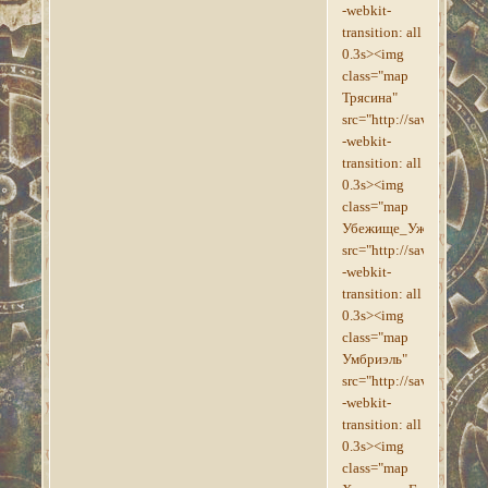
-webkit-
transition: all
0.3s><img
class="map
Трясина"
src="http://savepic.su/
-webkit-
transition: all
0.3s><img
class="map
Убежище_Ужаса"
src="http://savepic.su/
-webkit-
transition: all
0.3s><img
class="map
Умбриэль"
src="http://savepic.su/
-webkit-
transition: all
0.3s><img
class="map