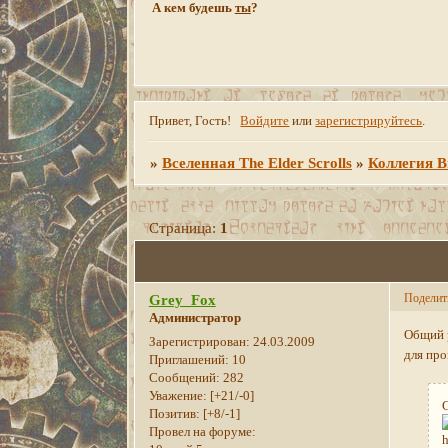
А кем будешь
ты
?
Привет, Гость!
Войдите
или
зарегистрируйтесь
.
»
Вселенная The Elder Scrolls
»
Коллегия В
Страница:
1
Поделит
Grey_Fox
Администратор
Общий 
Зарегистрирован
: 24.03.2009
для про
Приглашений:
10
Сообщений:
282
Уважение:
[+21/-0]
Позитив:
[+8/-1]
Провел на форуме: