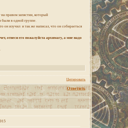
г на правом запястии, который
и были в одной группе.
то он изучил и так же написал, что он собираеться
чет, отнеси его пожалуйста архимагу, а мне надо
.
Цитировать
Ответить
2015