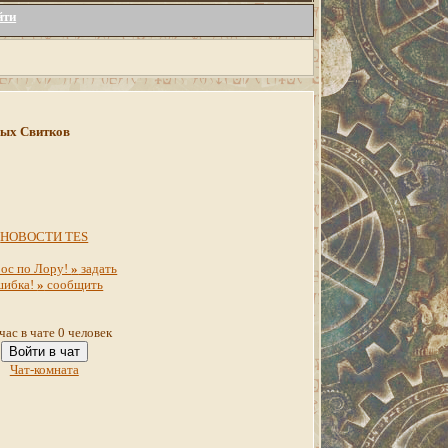
йти
инных Свитков
НОВОСТИ TES
ос по Лору!
»
задать
шибка!
»
сообщить
час в чате 0 человек
Войти в чат
Чат-комната