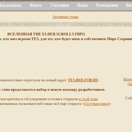
Чат-комната
Форум
Участники
Поиск
Регистрация
Во
Активные темы
ВСЕЛЕННАЯ THE ELDER SCROLLS FRPG
х, кто жил играми TES, для тех, кто будет жить в собственном Мире Стар
Вопр
 окончательно переехала на новый адрес
TES.ROLFOR.RU
.
О
 с этим продолжается набор в новую команду разработчиков.
Сей
ная критика и обсуждениям остались открыты
в этой теме
.
изованных пользователей также всё ещё открыта «
Гостевая книга
»