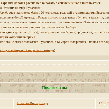
 сородич, давай я расскажу это потом, а сейчас мне надо писать отчет
о-
ответил босмер и удалился
был босмер , которому было 120 лет, светло волосый с карими глазами.Был ожо
получил в бою.С Аркведом Равель познакомился, когда обучался в коллегии, он
приступил писать и где-то через час- полтора закончил отчет.Там он написал, ч
ь коллегию на время с одним другом по имени Элеберт.
ель иди сюда!
крикнул эльф, босмер подошел и Арквед продолжил
_Вот мой от
йти из коллегии на время
не чего не сказав взял отчет и удалился, а Каморан взял рюкзак и пошел в город
еход в локацию "Улицы Винтерхолда!
Похожие темы
Коллегия Винтерхолда
12.09.