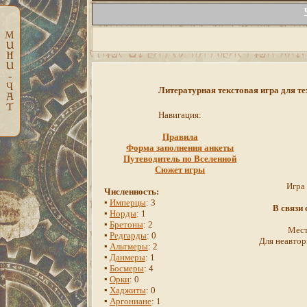
Литературная текстовая игра для те
Навигация:
Правила
Форма заполнения анкеты
Путеводитель по Вселенной
Сюжет игры
Игра
Численность:
▪
Имперцы
: 3
В связи
▪
Норды
: 1
▪
Бретоны
: 2
Мест
▪
Редгарды
: 0
Для неавтор
▪
Альтмеры
: 2
▪
Данмеры
: 1
▪
Босмеры
: 4
▪
Орки
: 0
▪
Хаджиты
: 0
▪
Аргониане
: 1