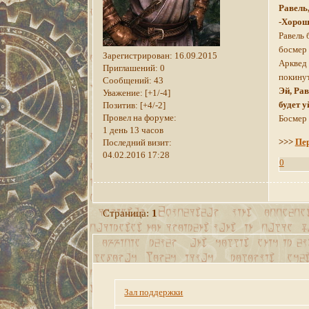
Равель,
-Хорош
Равель 
босмер 
Зарегистрирован
: 16.09.2015
Арквед 
Приглашений:
0
покинут
Сообщений:
43
Эй, Рав
Уважение:
[+1/-4]
будет у
Позитив:
[+4/-2]
Провел на форуме:
Босмер 
1 день 13 часов
>>>
Пер
Последний визит:
04.02.2016 17:28
0
Страница:
1
Зал поддержки