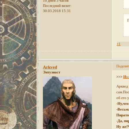
10 дней 5 часов
Последний визит:
30.03.2018 15:31
+1
Поделит
Arkved
Энтузиаст
>>>
Из 
Арквед 
сам.Пос
об его 
-Ну,чт
-Весьма
Пирато
-Да, пи
Ну же!