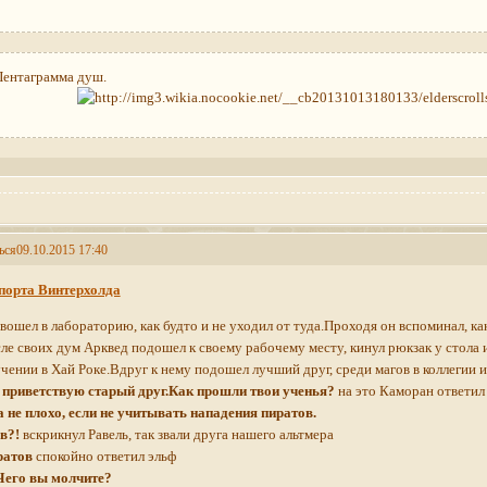
Пентаграмма душ.
ься
09.10.2015 17:40
порта Винтерхолда
вошел в лабораторию, как будто и не уходил от туда.Проходя он вспоминал, ка
ле своих дум Арквед подошел к своему рабочему месту, кинул рюкзак у стола 
учении в Хай Роке.Вдруг к нему подошел лучший друг, среди магов в коллегии и
о приветствую старый друг.Как прошли твои ученья?
на это Каморан ответил
 не плохо, если не учитывать нападения пиратов.
в?!
вскрикнул Равель, так звали друга нашего альтмера
ратов
спокойно ответил эльф
Чего вы молчите?