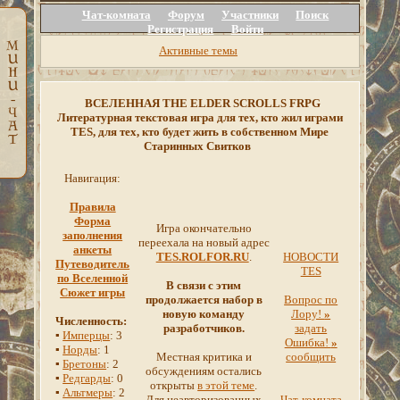
Чат-комната
Форум
Участники
Поиск
Регистрация
Войти
Активные темы
ВСЕЛЕННАЯ THE ELDER SCROLLS FRPG
Литературная текстовая игра для тех, кто жил играми
TES, для тех, кто будет жить в собственном Мире
Старинных Свитков
Навигация:
Правила
Форма
Игра окончательно
заполнения
переехала на новый адрес
анкеты
TES.ROLFOR.RU
.
НОВОСТИ
Путеводитель
TES
по Вселенной
В связи с этим
Сюжет игры
продолжается набор в
Вопрос по
новую команду
Лору!
»
Численность:
разработчиков.
задать
▪
Имперцы
: 3
Ошибка!
»
▪
Норды
: 1
Местная критика и
сообщить
▪
Бретоны
: 2
обсуждениям остались
▪
Редгарды
: 0
открыты
в этой теме
.
▪
Альтмеры
: 2
Для неавторизованных
Чат-комната