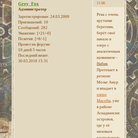
11:06
Grey_Fox
Администратор
Река с очень
Зарегистрирован
: 24.03.2009
крутыми
Приглашений:
10
берегами,
Сообщений:
282
берёт своё
Уважение:
[+21/-0]
Позитив:
[+8/-1]
начало в
Провел на форуме:
озере с
10 дней 5 часов
аналогичным
Последний визит:
названием –
30.03.2018 15:31
Набия
.
Протекает в
регионе
Молаг Амур
и впадает в
озеро
Масоби
, уже
в районе
Аскадианских
островов,
где у её
низовьев
расположился