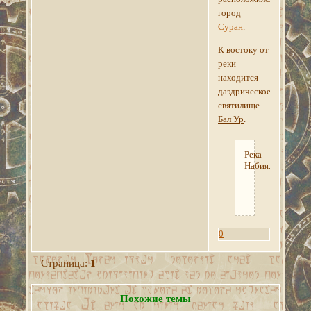
город
Суран
.
К востоку от
реки
находится
даэдрическое
святилище
Бал Ур
.
Река
Набия.
0
Страница:
1
Похожие темы