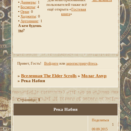
▪
Данмеры
: 1
пользователей также всё
▪
Босмеры
: 4
ещё открыта «
Гостевая
▪
Орки
: 0
книга
»
▪
Хаджиты
: 0
▪
Аргониане
: 1
А кем будешь
ты
?
Привет, Гость!
Войдите
или
зарегистрируйтесь
.
»
Вселенная The Elder Scrolls
»
Молаг Амур
»
Река Набия
Страница:
1
Река Набия
Поделиться
1
09.09.2015