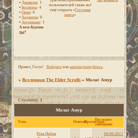
▪
Данмеры
: 1
пользователей также всё
▪
Босмеры
: 4
ещё открыта «
Гостевая
▪
Орки
: 0
книга
»
▪
Хаджиты
: 0
▪
Аргониане
: 1
А кем будешь
ты
?
Привет, Гость!
Войдите
или
зарегистрируйтесь
.
»
Вселенная The Elder Scrolls
»
Молаг Амур
Страница:
1
Молаг Амур
Последнее
Тема
Ответов
Просмотров
сообщение
Река Набия
09.09.2015