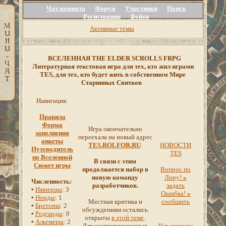
Чат-комната
Форум
Участники
Поиск
Регистрация
Войти
Активные темы
ВСЕЛЕННАЯ THE ELDER SCROLLS FRPG
Литературная текстовая игра для тех, кто жил играми
TES, для тех, кто будет жить в собственном Мире
Старинных Свитков
Навигация:
Правила
Форма
Игра окончательно
заполнения
переехала на новый адрес
анкеты
TES.ROLFOR.RU
.
НОВОСТИ
Путеводитель
TES
по Вселенной
В связи с этим
Сюжет игры
продолжается набор в
Вопрос по
новую команду
Лору!
»
Численность:
разработчиков.
задать
▪
Имперцы
: 3
Ошибка!
»
▪
Норды
: 1
Местная критика и
сообщить
▪
Бретоны
: 2
обсуждениям остались
▪
Редгарды
: 0
открыты
в этой теме
.
▪
Альтмеры
: 2
Для неавторизованных
Чат-комната