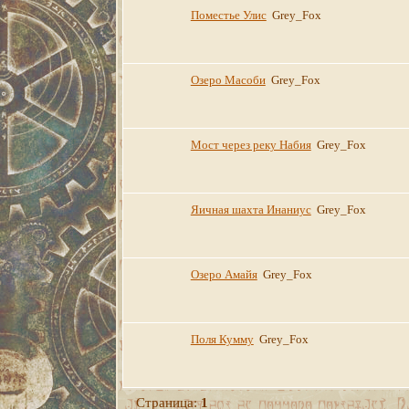
Поместье Улис
Grey_Fox
Озеро Масоби
Grey_Fox
Мост через реку Набия
Grey_Fox
Яичная шахта Инаниус
Grey_Fox
Озеро Амайя
Grey_Fox
Поля Кумму
Grey_Fox
Страница:
1