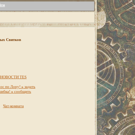
йти
инных Свитков
НОВОСТИ TES
ос по Лору!
»
задать
шибка!
»
сообщить
Чат-комната