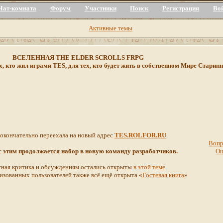
Чат-комната
Форум
Участники
Поиск
Регистрация
Во
Активные темы
ВСЕЛЕННАЯ THE ELDER SCROLLS FRPG
х, кто жил играми TES, для тех, кто будет жить в собственном Мире Стар
 окончательно переехала на новый адрес
TES.ROLFOR.RU
.
Вопр
 с этим продолжается набор в новую команду разработчиков.
О
ная критика и обсуждениям остались открыты
в этой теме
.
изованных пользователей также всё ещё открыта «
Гостевая книга
»