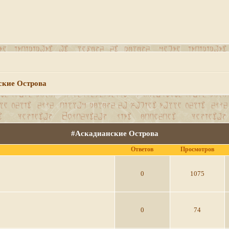
ские Острова
#Аскадианские Острова
Ответов
Просмотров
0
1075
0
74