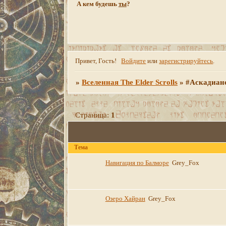
А кем будешь
ты
?
Привет, Гость!
Войдите
или
зарегистрируйтесь
.
»
Вселенная The Elder Scrolls
»
#Аскадиан
Страница:
1
Тема
Навигация по Балморе
Grey_Fox
Озеро Хайран
Grey_Fox