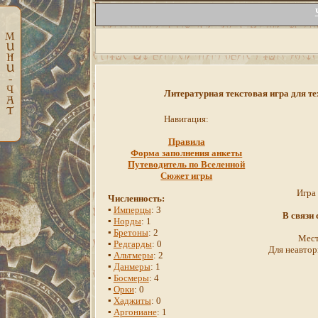
Литературная текстовая игра для те
Навигация:
Правила
Форма заполнения анкеты
Путеводитель по Вселенной
Сюжет игры
Игра
Численность:
▪
Имперцы
: 3
В связи
▪
Норды
: 1
▪
Бретоны
: 2
Мест
▪
Редгарды
: 0
Для неавтор
▪
Альтмеры
: 2
▪
Данмеры
: 1
▪
Босмеры
: 4
▪
Орки
: 0
▪
Хаджиты
: 0
▪
Аргониане
: 1