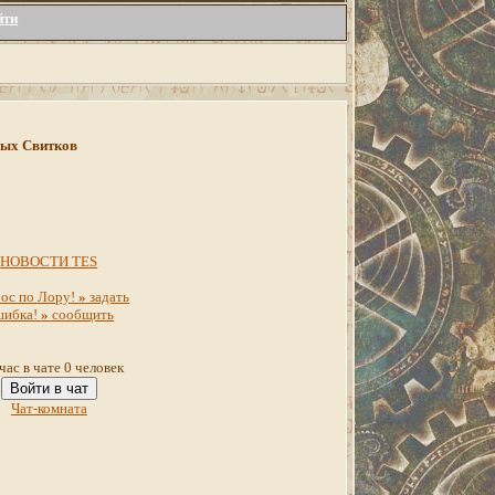
йти
инных Свитков
НОВОСТИ TES
ос по Лору!
»
задать
шибка!
»
сообщить
час в чате 0 человек
Войти в чат
Чат-комната