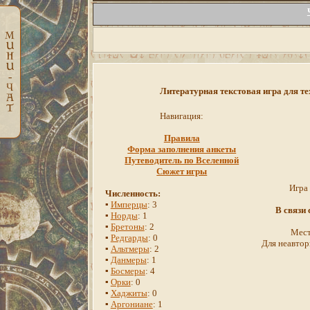
Литературная текстовая игра для те
Навигация:
Правила
Форма заполнения анкеты
Путеводитель по Вселенной
Сюжет игры
Игра
Численность:
▪
Имперцы
: 3
В связи
▪
Норды
: 1
▪
Бретоны
: 2
Мест
▪
Редгарды
: 0
Для неавтор
▪
Альтмеры
: 2
▪
Данмеры
: 1
▪
Босмеры
: 4
▪
Орки
: 0
▪
Хаджиты
: 0
▪
Аргониане
: 1