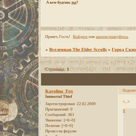
А кем будешь
ты
?
Привет, Гость!
Войдите
или
зарегистрируйтесь
.
»
Вселенная The Elder Scrolls
»
Город Ски
Страница:
1
Поделит
Karolina_Fox
Immortal Thief
<...>
Зарегистрирован
: 22.02.2009
Приглашений:
0
0
Сообщений:
383
Уважение:
[+6/-0]
Позитив:
[+0/-0]
Провел на форуме: