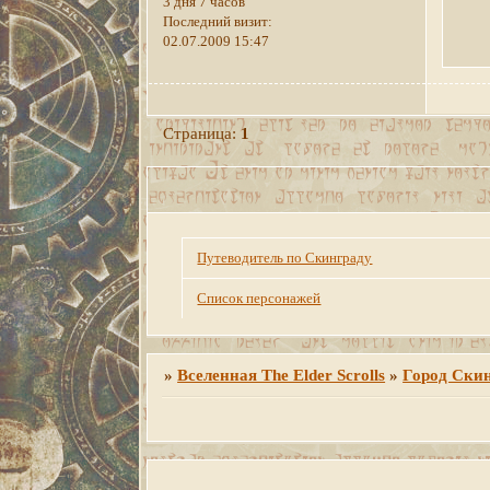
3 дня 7 часов
Последний визит:
02.07.2009 15:47
Страница:
1
Путеводитель по Скинграду
Список персонажей
»
Вселенная The Elder Scrolls
»
Город Ски