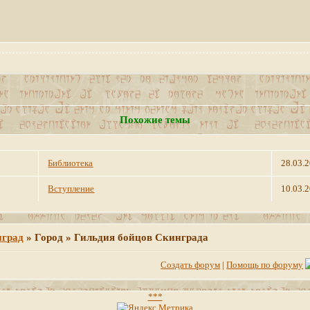
Похожие темы
Библиотека
28.03.
Вступление
10.03.
нград
»
Город » Гильдия бойцов Скинграда
Создать форум
|
Помощь по форуму
***