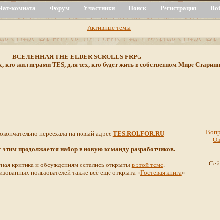
Чат-комната
Форум
Участники
Поиск
Регистрация
Во
Активные темы
ВСЕЛЕННАЯ THE ELDER SCROLLS FRPG
х, кто жил играми TES, для тех, кто будет жить в собственном Мире Стар
Вопр
 окончательно переехала на новый адрес
TES.ROLFOR.RU
.
О
 с этим продолжается набор в новую команду разработчиков.
Сей
ная критика и обсуждениям остались открыты
в этой теме
.
изованных пользователей также всё ещё открыта «
Гостевая книга
»