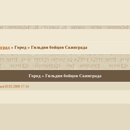
нград
»
Город » Гильдия бойцов Скинграда
Город » Гильдия бойцов Скинграда
ься
10.03.2009 17:14