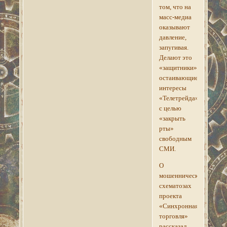
том, что на
масс-медиа
оказывают
давление,
запугивая.
Делают это
«защитники»,
остаивающие
интересы
«Телетрейда»
с целью
«закрыть
рты»
свободным
СМИ.
О
мошеннических
схематозах
проекта
«Синхронная
торговля»
рассказал