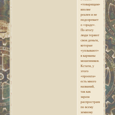
«товарищам»,
вполне
реален и не
подозревает
о «зраде».
По итогу
люди теряют
свои деньги,
которые
«уплывают»
в карманы
мошенников.
Кстати, у
этого
«проекта»
есть много
названий,
так как
зараза
распространилась
по всему
земному