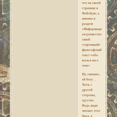
что на своей
странице в
Фейсбуке, а
именно в
разделе
«Информация»,
он разместил
такой
«скромный»
философский
текст «обо
всем и ни о
чем»:
Ну, смешно,
ей богу…
Хотя, с
другой
стороны,
грустно…
Ведь люди
читают этот
бред, а