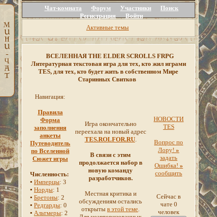
Чат-комната
Форум
Участники
Поиск
Регистрация
Войти
Активные темы
ВСЕЛЕННАЯ THE ELDER SCROLLS FRPG
Литературная текстовая игра для тех, кто жил играми
TES, для тех, кто будет жить в собственном Мире
Старинных Свитков
Навигация:
Правила
НОВОСТИ
Форма
Игра окончательно
TES
заполнения
переехала на новый адрес
анкеты
TES.ROLFOR.RU
.
Вопрос по
Путеводитель
Лору!
»
по Вселенной
В связи с этим
задать
Сюжет игры
продолжается набор в
Ошибка!
»
новую команду
сообщить
Численность:
разработчиков.
▪
Имперцы
: 3
▪
Норды
: 1
Местная критика и
Сейчас в
▪
Бретоны
: 2
обсуждениям остались
чате 0
▪
Редгарды
: 0
открыты
в этой теме
.
человек
▪
Альтмеры
: 2
Для неавторизованных