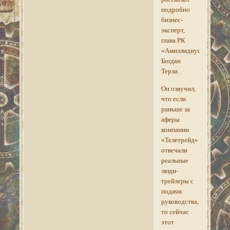
подробно
бизнес-
эксперт,
глава РК
«Амиллидиус»
Богдан
Терзи.
Он озвучил,
что если
раньше за
аферы
компании
«Телетрейд»
отвечали
реальные
люди-
трейлеры с
подачи
руководства,
то сейчас
этот