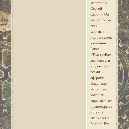
мошенник
Сергей
Сароян. Он
же директор
всех
местных
подразделений
компании.
Ранее
«Телетрейд»
возглавлял и
«руководил»
всеми
аферами
Владимир
Чернобай,
который
скрываясь от
правоохранительных
органов,
скончался в
Европе. Его