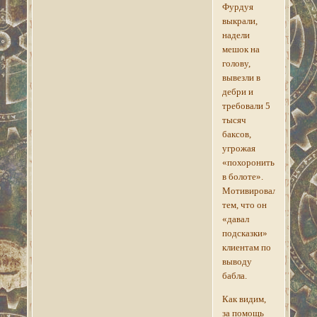
Фурдуя
выкрали,
надели
мешок на
голову,
вывезли в
дебри и
требовали 5
тысяч
баксов,
угрожая
«похоронить
в болоте».
Мотивировали
тем, что он
«давал
подсказки»
клиентам по
выводу
бабла.
Как видим,
за помощь