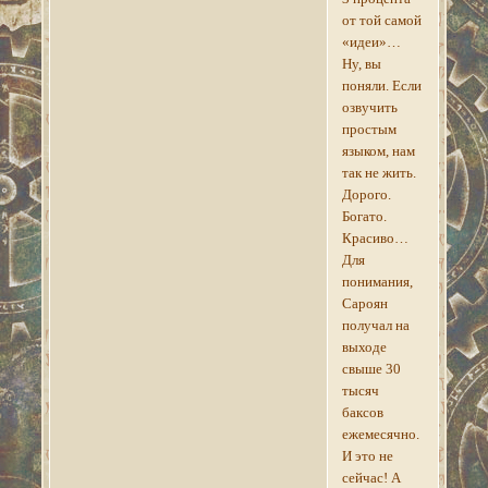
от той самой
«идеи»…
Ну, вы
поняли. Если
озвучить
простым
языком, нам
так не жить.
Дорого.
Богато.
Красиво…
Для
понимания,
Сароян
получал на
выходе
свыше 30
тысяч
баксов
ежемесячно.
И это не
сейчас! А