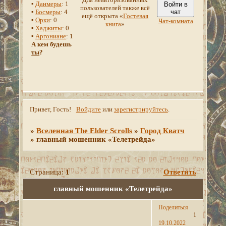
▪
Данмеры
: 1
Войти в
пользователей также всё
▪
Босмеры
: 4
чат
ещё открыта «
Гостевая
▪
Орки
: 0
Чат-комната
книга
»
▪
Хаджиты
: 0
▪
Аргониане
: 1
А кем будешь
ты
?
Привет, Гость!
Войдите
или
зарегистрируйтесь
.
»
Вселенная The Elder Scrolls
»
Город Кватч
»
главный мошенник «Телетрейда»
Страница:
1
Ответить
главный мошенник «Телетрейда»
Поделиться
1
19.10.2022