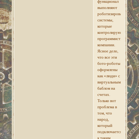
функционал
выполняют
роботизированные
системы,
которые
контролируют
программисты
компании.
Ясное дело,
что все эти
бото-роботы
оформлены
как «люди» с
виртуальным
баблом на
счетах.
Только вот
проблема в
том, что
народ,
который
подключается
к таким