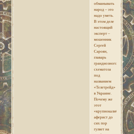
обманывать
народ – это
надо уметь.
В этом деле
настоящий
эксперт –
мошенник
Сергей
Сароян,
главарь
грандиозного
схематоза
под
названием
«Телетрейд»
в Украине.
Почему же
этот
«крупнокалиберный»
аферист до
сих пор
гуляет на