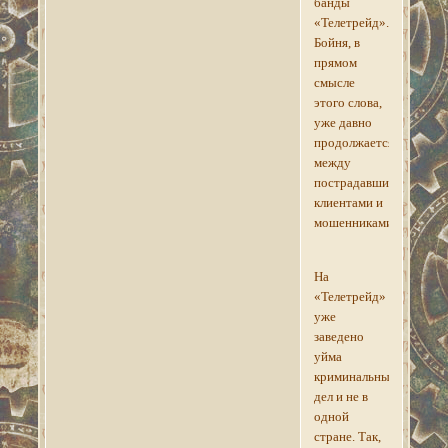
банды
«Телетрейд».
Бойня, в
прямом
смысле
этого слова,
уже давно
продолжается
между
пострадавшими
клиентами и
мошенниками.
На
«Телетрейд»
уже
заведено
уйма
криминальных
дел и не в
одной
стране. Так,