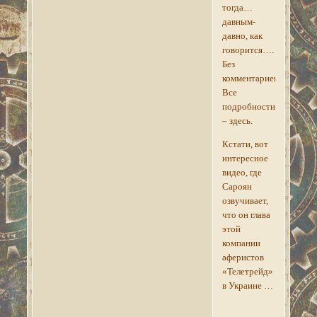
тогда…
давным-
давно, как
говорится….
Без
комментариев.
Все
подробности
– здесь.
Кстати, вот
интересное
видео, где
Сароян
озвучивает,
что он глава
этой
компании
аферистов
«Телетрейд»
в Украине …