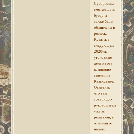
Суворовым
смотались за
бугор, а
также были
объявлены в
розыск.
Кстати, в
следующем
2020-м,
уголовные
дела на эту
компанию
завели и в
Казахстане.
Отметим,
что там
товарищи-
руководители
уже за
решеткой, в
отличии от
наших…