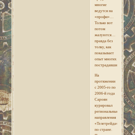
многие
ведутся на
«профи»…
Только вот
потом
жалуются…
правда без
толку, как
показывает
опыт многих
пострадавших.
На
протяжении
с 2005-го по
2006-й года
Сароян
курировал
региональные
направления
«Телетрейда»
по стране.