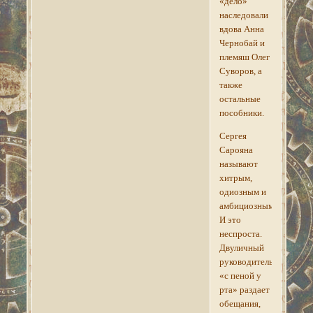
«дело»
наследовали
вдова Анна
Чернобай и
племяш Олег
Суворов, а
также
остальные
пособники.
Сергея
Сарояна
называют
хитрым,
одиозным и
амбициозным.
И это
неспроста.
Двуличный
руководитель
«с пеной у
рта» раздает
обещания,