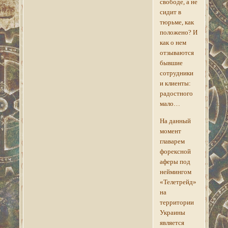
свободе, а не
сидит в
тюрьме, как
положено? И
как о нем
отзываются
бывшие
сотрудники
и клиенты:
радостного
мало…
На данный
момент
главарем
форексной
аферы под
неймингом
«Телетрейд»
на
территории
Украины
является