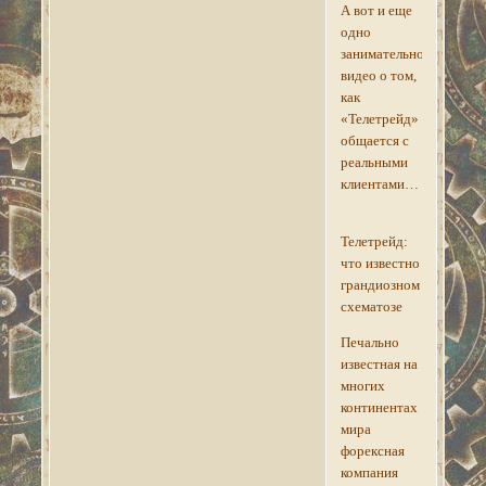
А вот и еще
одно
занимательное
видео о том,
как
«Телетрейд»
общается с
реальными
клиентами…
Телетрейд:
что известно
грандиозном
схематозе
Печально
известная на
многих
континентах
мира
форексная
компания