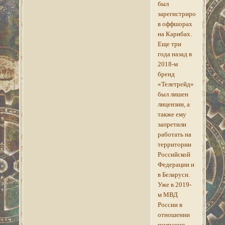
был
зарегистрирована
в оффшорах
на Карибах.
Еще три
года назад в
2018-м
бренд
«Телетрейд»
был лишен
лицензии, а
также ему
запретили
работать на
территории
Российской
Федерации и
в Беларуси.
Уже в 2019-
м МВД
России в
отношении
компании