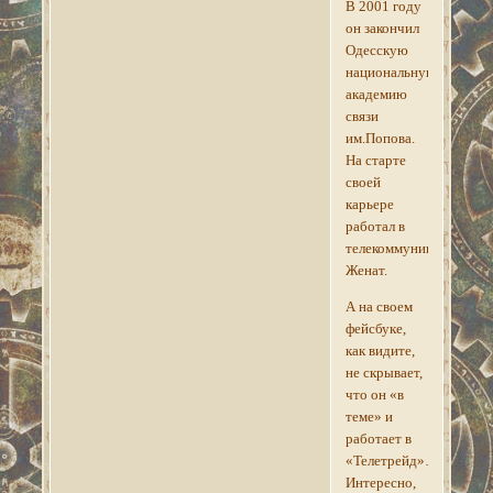
В 2001 году
он закончил
Одесскую
национальную
академию
связи
им.Попова.
На старте
своей
карьере
работал в
телекоммуникациях.
Женат.
А на своем
фейсбуке,
как видите,
не скрывает,
что он «в
теме» и
работает в
«Телетрейд»…
Интересно,