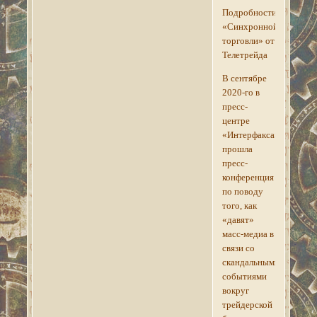
Подробности
«Синхронной
торговли» от
Телетрейда
В сентябре
2020-го в
пресс-
центре
«Интерфакса»
прошла
пресс-
конференция
по поводу
того, как
«давят»
масс-медиа в
связи со
скандальными
событиями
вокруг
трейдерской