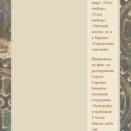
шару: «Sync
trading»,
«Copy
trading»,
«Teletrade
invest», ну а
в Украине -
«Синхронная
торговля».
Невероятно,
но факт: по
распоряжению
Сергея
Сарояна
бандиты
похитили
сотрудника
«Телетрейд»
и требовали
5 тысяч
баксов, дабы
«не