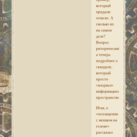
который
придали
огласке. А
сколько их
на самом
деле?
Вопрос
риторический,
а теперь
подробнее о
скандале,
который
просто
«взорвал»
информационное
пространство.
Итак, о
«похищении
с мешком на
голове»
рассказал