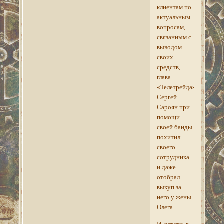
клиентам по
актуальным
вопросам,
связанным с
выводом
своих
средств,
глава
«Телетрейда»
Сергей
Сароян при
помощи
своей банды
похитил
своего
сотрудника
и даже
отобрал
выкуп за
него у жены
Олега.