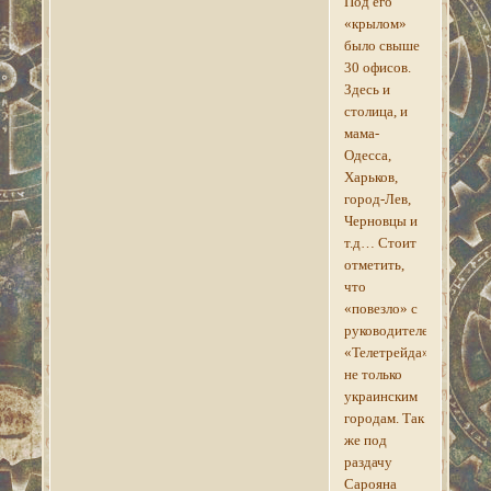
Под его
«крылом»
было свыше
30 офисов.
Здесь и
столица, и
мама-
Одесса,
Харьков,
город-Лев,
Черновцы и
т.д… Стоит
отметить,
что
«повезло» с
руководителем
«Телетрейда»
не только
украинским
городам. Так
же под
раздачу
Сарояна