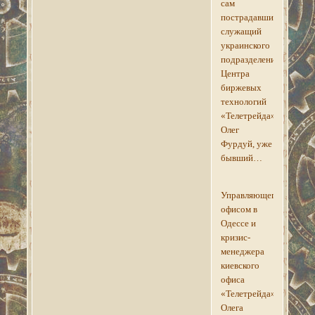
сам
пострадавший,
служащий
украинского
подразделения
Центра
биржевых
технологий
«Телетрейда»
Олег
Фурдуй, уже
бывший…
Управляющего
офисом в
Одессе и
кризис-
менеджера
киевского
офиса
«Телетрейда»
Олега