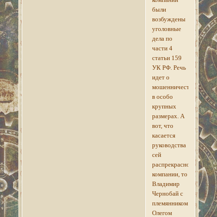
были
возбуждены
уголовные
дела по
части 4
статьи 159
УК РФ. Речь
идет о
мошенничестве
в особо
крупных
размерах. А
вот, что
касается
руководства
сей
распрекрасной
компании, то
Владимир
Чернобай с
племянником
Олегом