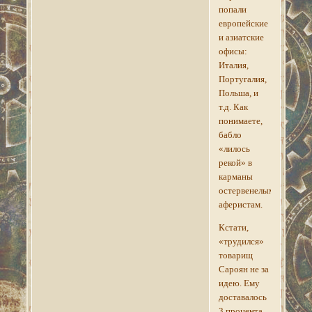
попали
европейские
и азиатские
офисы:
Италия,
Португалия,
Польша, и
т.д. Как
понимаете,
бабло
«лилось
рекой» в
карманы
остервенелым
аферистам.
Кстати,
«трудился»
товарищ
Сароян не за
идею. Ему
доставалось
3 процента