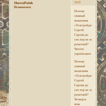
18:05
ShawnPaink
Незнакомец
Почему
главный
мошенник
«Телетрейда»
Сергей
Сароян до
сих пор не за
решеткой?
Читати
українською
Почему
главный
мошенник
«Телетрейда»
Сергей
Сароян до
сих пор не за
решеткой?
Четверть
века