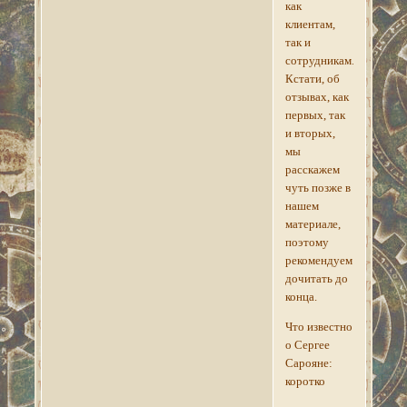
как
клиентам,
так и
сотрудникам.
Кстати, об
отзывах, как
первых, так
и вторых,
мы
расскажем
чуть позже в
нашем
материале,
поэтому
рекомендуем
дочитать до
конца.
Что известно
о Сергее
Сарояне:
коротко