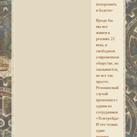
похоронить
в болоте»
Вроде бы
мы все
живем в
реалиях 21
века, в
свободном
современном
обществе, но
оказывается,
не все так
просто.
Резонансный
случай
произошел с
одним из
сотрудников
«Телетрейда».
И это только
один
пример,