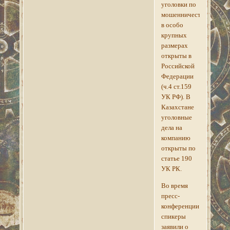
уголовки по
мошенничеству
в особо
крупных
размерах
открыты в
Российской
Федерации
(ч.4 ст.159
УК РФ). В
Казахстане
уголовные
дела на
компанию
открыты по
статье 190
УК РК.
Во время
пресс-
конференции
спикеры
заявили о