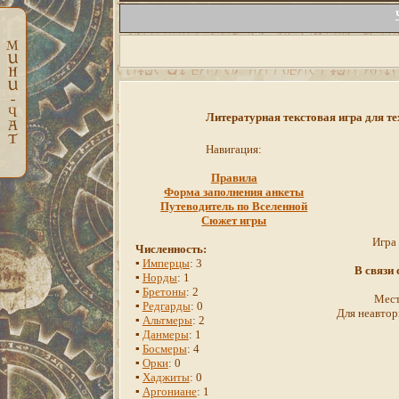
Литературная текстовая игра для те
Навигация:
Правила
Форма заполнения анкеты
Путеводитель по Вселенной
Сюжет игры
Игра
Численность:
▪
Имперцы
: 3
В связи
▪
Норды
: 1
▪
Бретоны
: 2
Мест
▪
Редгарды
: 0
Для неавтор
▪
Альтмеры
: 2
▪
Данмеры
: 1
▪
Босмеры
: 4
▪
Орки
: 0
▪
Хаджиты
: 0
▪
Аргониане
: 1