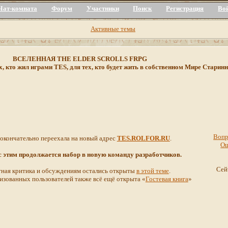
Чат-комната
Форум
Участники
Поиск
Регистрация
Во
Активные темы
ВСЕЛЕННАЯ THE ELDER SCROLLS FRPG
х, кто жил играми TES, для тех, кто будет жить в собственном Мире Стар
Вопр
 окончательно переехала на новый адрес
TES.ROLFOR.RU
.
О
 с этим продолжается набор в новую команду разработчиков.
Сей
ная критика и обсуждениям остались открыты
в этой теме
.
изованных пользователей также всё ещё открыта «
Гостевая книга
»