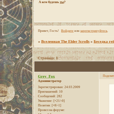
А кем будешь
ты
?
Привет, Гость!
Войдите
или
зарегистрируйтесь
.
»
Вселенная The Elder Scrolls
»
Беседка ге
Страница:
1
Поделит
Grey_Fox
Администратор
Зарегистрирован
: 24.03.2009
Приглашений:
10
Сообщений:
282
Уважение:
[+21/-0]
Позитив:
[+8/-1]
Провел на форуме: