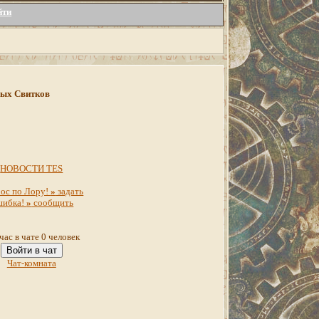
йти
инных Свитков
НОВОСТИ TES
ос по Лору!
»
задать
шибка!
»
сообщить
час в чате 0 человек
Войти в чат
Чат-комната