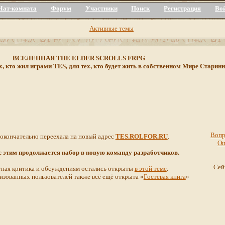
Чат-комната
Форум
Участники
Поиск
Регистрация
Во
Активные темы
ВСЕЛЕННАЯ THE ELDER SCROLLS FRPG
х, кто жил играми TES, для тех, кто будет жить в собственном Мире Стар
Вопр
 окончательно переехала на новый адрес
TES.ROLFOR.RU
.
О
 с этим продолжается набор в новую команду разработчиков.
Сей
ная критика и обсуждениям остались открыты
в этой теме
.
изованных пользователей также всё ещё открыта «
Гостевая книга
»