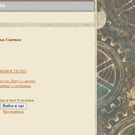
йти
инных Свитков
НОВОСТИ TES
ос по Лору!
»
задать
шибка!
»
сообщить
час в чате 0 человек
Войти в чат
Чат-комната