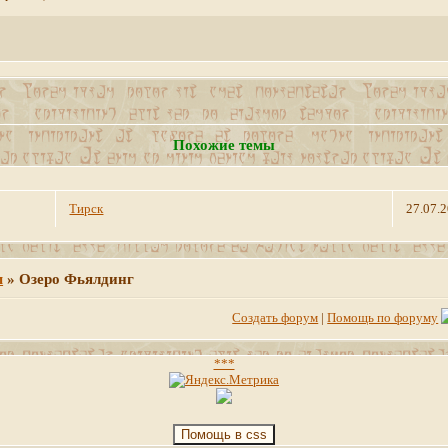
Похожие темы
Тирск
27.07.
м
»
Озеро Фьялдинг
Создать форум
|
Помощь по форуму
***