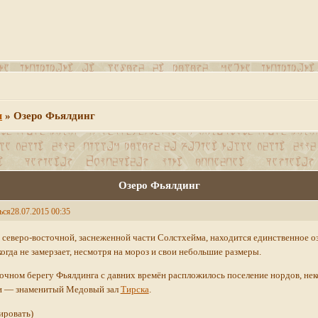
м
»
Озеро Фьялдинг
Озеро Фьялдинг
ься
28.07.2015 00:35
 северо-восточной, заснеженной части Солстхейма, находится единственное о
огда не замерзает, несмотря на мороз и свои небольшие размеры.
очном берегу Фьялдинга с давних времён распложилось поселение нордов, нек
и — знаменитый Медовый зал
Тирска
.
ировать)