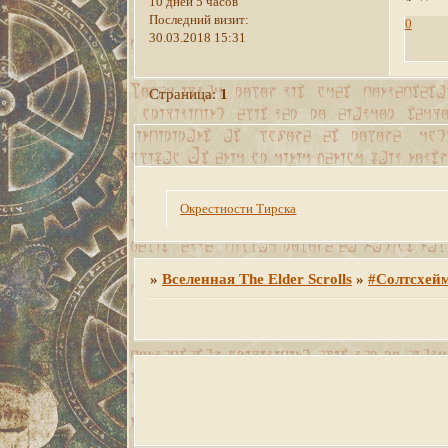
10 дней 5 часов
Последний визит:
0
30.03.2018 15:31
Страница:
1
Окрестности Тирска
»
Вселенная The Elder Scrolls
»
#Солтсхей