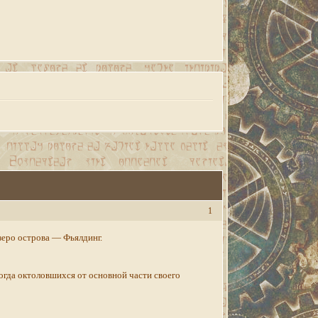
1
зеро острова — Фьялдинг.
огда октоловшихся от основной части своего