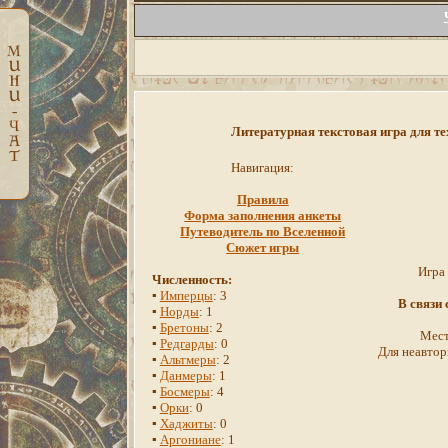
Литературная текстовая игра для те
Навигация:
Правила
Форма заполнения анкеты
Путеводитель по Вселенной
Сюжет игры
Игра
Численность:
▪
Имперцы
: 3
В связи
▪
Норды
: 1
▪
Бретоны
: 2
Мест
▪
Редгарды
: 0
Для неавтор
▪
Альтмеры
: 2
▪
Данмеры
: 1
▪
Босмеры
: 4
▪
Орки
: 0
▪
Хаджиты
: 0
▪
Аргониане
: 1