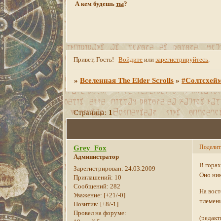
А кем будешь
ты
?
Привет, Гость!
Войдите
или
зарегистрируйтесь
.
»
Вселенная The Elder Scrolls
»
#Солтсхей
Страница:
1
Поделит
Grey_Fox
Администратор
В горах
Зарегистрирован
: 24.03.2009
Оно ник
Приглашений:
10
Сообщений:
282
На вост
Уважение:
[+21/-0]
племен
Позитив:
[+8/-1]
Провел на форуме:
(редакт