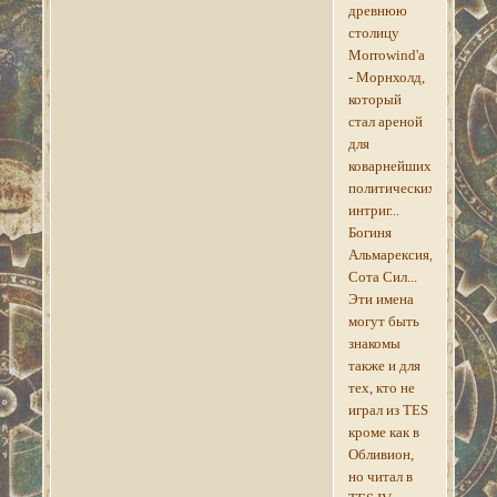
древнюю
столицу
Morrowind'а
- Морнхолд,
который
стал ареной
для
коварнейших
политических
интриг...
Богиня
Альмарексия,
Сота Сил...
Эти имена
могут быть
знакомы
также и для
тех, кто не
играл из TES
кроме как в
Обливион,
но читал в