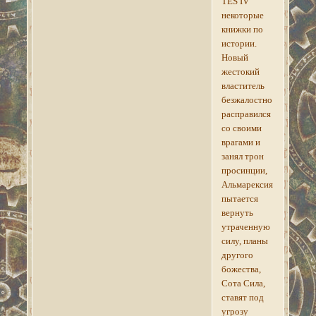
TES IV
некоторые
книжки по
истории.
Новый
жестокий
властитель
безжалостно
расправился
со своими
врагами и
занял трон
просинции,
Альмарексия
пытается
вернуть
утраченную
силу, планы
другого
божества,
Сота Сила,
ставят под
угрозу