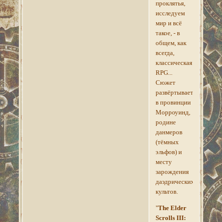
проклятья,
исследуем
мир и всё
такое, - в
общем, как
всегда,
классическая
RPG...
Сюжет
развёртывается
в провинции
Морроуинд,
родине
данмеров
(тёмных
эльфов) и
месту
зарождения
даэдрических
культов.
"
The Elder
Scrolls III: