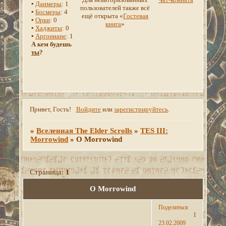
▪
Данмеры
: 1
пользователей также всё
▪
Босмеры
: 4
ещё открыта «
Гостевая
▪
Орки
: 0
книга
»
▪
Хаджиты
: 0
▪
Аргониане
: 1
А кем будешь
ты
?
Привет, Гость!
Войдите
или
зарегистрируйтесь
.
»
Вселенная The Elder Scrolls
»
TES III:
Morrowind
»
О Morrowind
Страница:
1
О Morrowind
Поделиться
1
23.02.2009