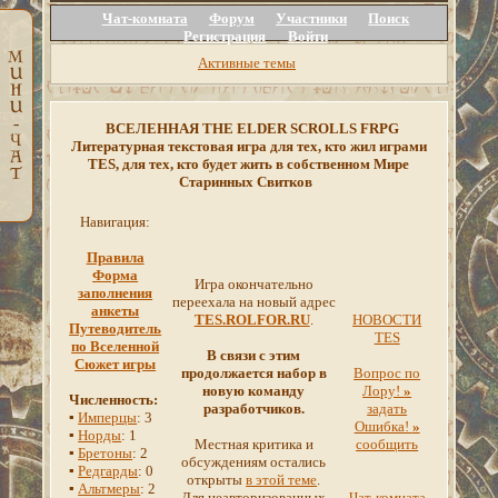
Чат-комната
Форум
Участники
Поиск
Регистрация
Войти
Активные темы
ВСЕЛЕННАЯ THE ELDER SCROLLS FRPG
Литературная текстовая игра для тех, кто жил играми
TES, для тех, кто будет жить в собственном Мире
Старинных Свитков
Навигация:
Правила
Форма
Игра окончательно
заполнения
переехала на новый адрес
анкеты
TES.ROLFOR.RU
.
НОВОСТИ
Путеводитель
TES
по Вселенной
В связи с этим
Сюжет игры
продолжается набор в
Вопрос по
новую команду
Лору!
»
Численность:
разработчиков.
задать
▪
Имперцы
: 3
Ошибка!
»
▪
Норды
: 1
Местная критика и
сообщить
▪
Бретоны
: 2
обсуждениям остались
▪
Редгарды
: 0
открыты
в этой теме
.
▪
Альтмеры
: 2
Для неавторизованных
Чат-комната