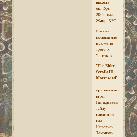
выхода
: 4
октября
2002 года
Жанр
: RPG
Краткое
посвящение
в сюжеты
третьих
"Свитков"...
"
The Elder
Scrolls III:
Morrowind
"
-
оригинальная
игра.
Разгадываем
тайну
нависшего
над
Империей
Тамриэль