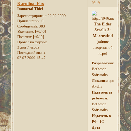
03:19
Karolina_Fox
Immortal Thief
Зарегистрирован
: 22.02.2009
Приглашений:
0
The Elder
Сообщений:
383
Scrolls 3:
Уважение:
[+6/-0]
Morrowind
Позитив:
[+0/-0]
(общие
Провел на форуме:
3 дня 7 часов
сведения об
Последний визит:
игре)
02.07.2009 15:47
Разработчик
:
Bethesda
Softworks
Локализация
:
Akella
Издатель за
рубежом
:
Bethesda
Softworks
Издатель в
РФ
: 1C
Дата