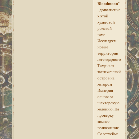
Bloodmoon
"
- дополнение
к этой
культовой
ролевой
гаме.
Исследуем
новые
территории
легендарного
Тамриэля -
заснеженный
остров на
котором
Империя
основала
шахтёрскую
колонию. На
проверку
зимнее
великолепие
Солстхейма