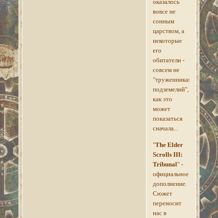
оказалось
вовсе не
сонным
царством, а
некоторые
его
обитатели -
совсем не
"труженниками
подземелий",
как это
может
показаться
сначала...
"
The Elder
Scrolls III:
Tribunal
" -
официальное
дополнение.
Сюжет
переносит
нас в