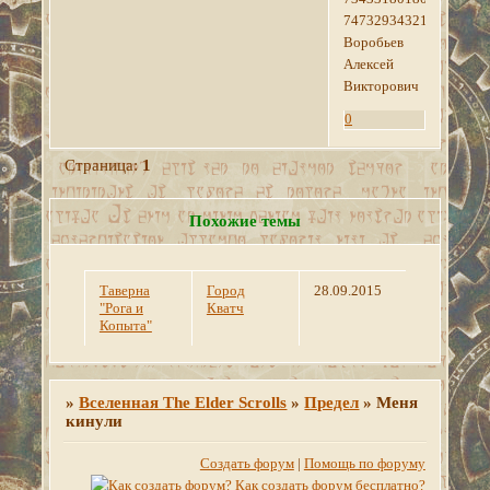
74732934321
Воробьев
Алексей
Викторович
0
Страница:
1
Похожие темы
Таверна
Город
28.09.2015
"Рога и
Кватч
Копыта"
»
Вселенная The Elder Scrolls
»
Предел
»
Меня
кинули
Создать форум
|
Помощь по форуму