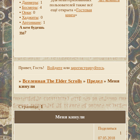
▪
Данмеры
: 1
пользователей также всё
▪
Босмеры
: 4
ещё открыта «
Гостевая
▪
Орки
: 0
книга
»
▪
Хаджиты
: 0
▪
Аргониане
: 1
А кем будешь
ты
?
Привет, Гость!
Войдите
или
зарегистрируйтесь
.
»
Вселенная The Elder Scrolls
»
Предел
»
Меня
кинули
Страница:
1
Меня кинули
Поделиться
1
07.05.2018