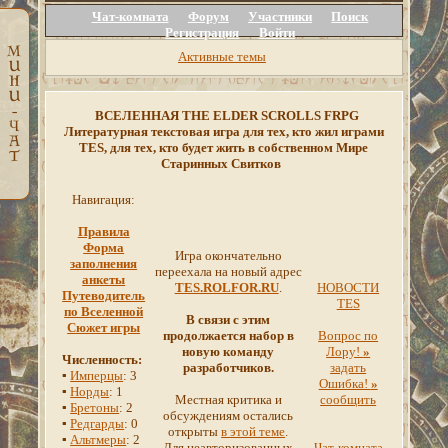
Чат-комната
Форум
Участники
Поиск
Регистрация
Войти
Активные темы
ВСЕЛЕННАЯ THE ELDER SCROLLS FRPG
Литературная текстовая игра для тех, кто жил играми
TES, для тех, кто будет жить в собственном Мире
Старинных Свитков
Навигация:
Правила
Форма
Игра окончательно
заполнения
переехала на новый адрес
анкеты
TES.ROLFOR.RU
.
НОВОСТИ
Путеводитель
TES
по Вселенной
В связи с этим
Сюжет игры
продолжается набор в
Вопрос по
новую команду
Лору!
»
Численность:
разработчиков.
задать
▪
Имперцы
: 3
Ошибка!
»
▪
Норды
: 1
Местная критика и
сообщить
▪
Бретоны
: 2
обсуждениям остались
▪
Редгарды
: 0
открыты
в этой теме
.
▪
Альтмеры
: 2
Для неавторизованных
Чат-комната