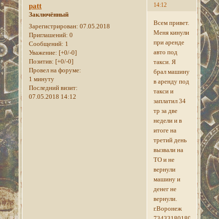
14:12
patt
Заключённый
Всем привет.
Зарегистрирован
: 07.05.2018
Меня кинули
Приглашений:
0
при аренде
Сообщений:
1
авто под
Уважение:
[+0/-0]
Позитив:
[+0/-0]
такси. Я
Провел на форуме:
брал машину
1 минуту
в аренду под
Последний визит:
такси и
07.05.2018 14:12
заплатил 34
тр за две
недели и в
итоге на
третий день
вызвали на
ТО и не
вернули
машину и
денег не
вернули.
г.Воронеж
73433180180