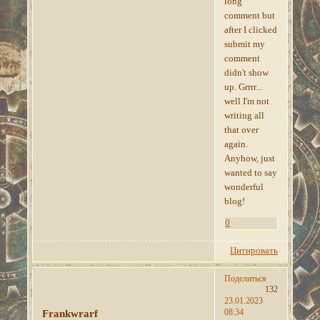
long
comment but
after I clicked
submit my
comment
didn't show
up. Grrrr...
well I'm not
writing all
that over
again.
Anyhow, just
wanted to say
wonderful
blog!
0
Цитировать
Поделиться
132
23.01.2023
08:34
Frankwrarf