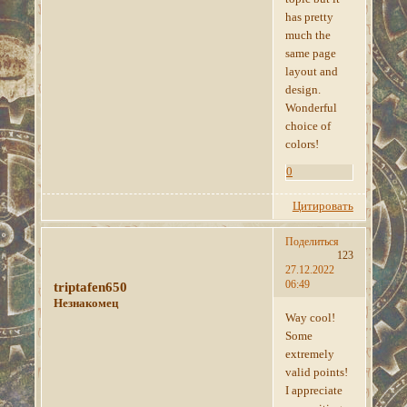
has pretty
much the
same page
layout and
design.
Wonderful
choice of
colors!
0
Цитировать
Поделиться
123
27.12.2022
06:49
triptafen650
Незнакомец
Way cool!
Some
extremely
valid points!
I appreciate