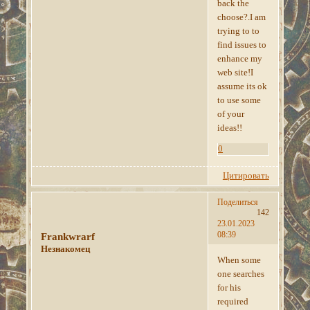
back the
choose?.I am
trying to to
find issues to
enhance my
web site!I
assume its ok
to use some
of your
ideas!!
0
Цитировать
Поделиться
142
23.01.2023
08:39
Frankwrarf
Незнакомец
When some
one searches
for his
required