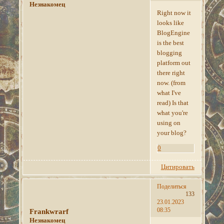
Незнакомец
Right now it
looks like
BlogEngine
is the best
blogging
platform out
there right
now. (from
what I've
read) Is that
what you're
using on
your blog?
0
Цитировать
Поделиться
133
23.01.2023
08:35
Frankwrarf
Незнакомец