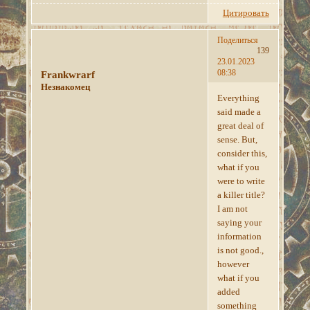
Цитировать
Поделиться
139
23.01.2023
08:38
Frankwrarf
Незнакомец
Everything
said made a
great deal of
sense. But,
consider this,
what if you
were to write
a killer title?
I am not
saying your
information
is not good.,
however
what if you
added
something