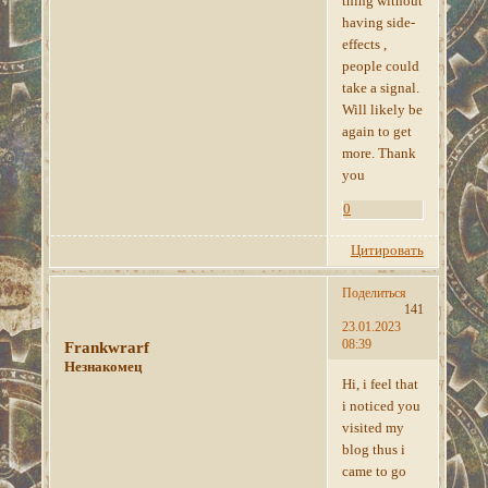
thing without
having side-
effects ,
people could
take a signal.
Will likely be
again to get
more. Thank
you
0
Цитировать
Поделиться
141
23.01.2023
08:39
Frankwrarf
Незнакомец
Hi, i feel that
i noticed you
visited my
blog thus i
came to go