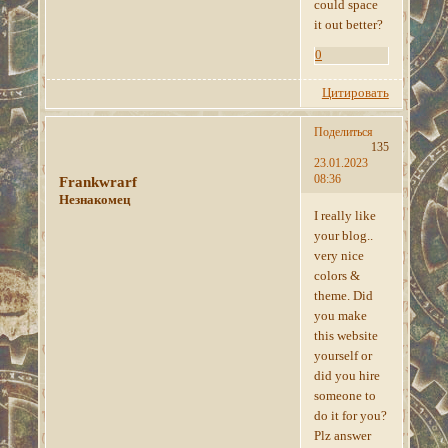
could space
it out better?
0
Цитировать
Поделиться
135
23.01.2023
08:36
Frankwrarf
Незнакомец
I really like
your blog..
very nice
colors &
theme. Did
you make
this website
yourself or
did you hire
someone to
do it for you?
Plz answer