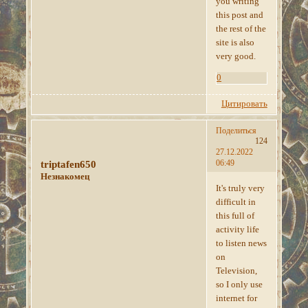
you writing
this post and
the rest of the
site is also
very good.
0
Цитировать
Поделиться
124
27.12.2022
06:49
triptafen650
Незнакомец
It's truly very
difficult in
this full of
activity life
to listen news
on
Television,
so I only use
internet for