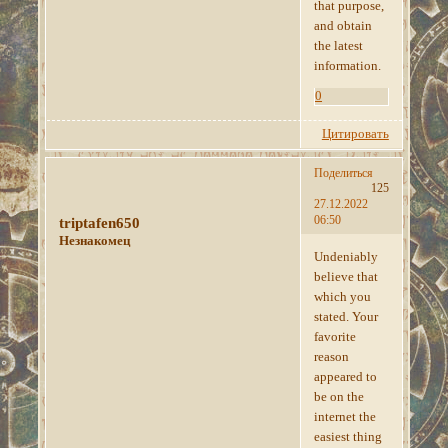
that purpose,
and obtain
the latest
information.
0
Цитировать
Поделиться
125
27.12.2022
06:50
triptafen650
Незнакомец
Undeniably
believe that
which you
stated. Your
favorite
reason
appeared to
be on the
internet the
easiest thing