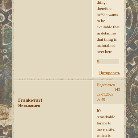
thing,
therefore
he/she wants
to be
available that
in detail, so
that thing is
maintained
over here.
0
Цитировать
Поделиться
143
23.01.2023
08:40
Frankwrarf
Незнакомец
It's
remarkable
for me to
have a site,
which is