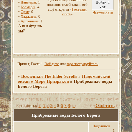
▪
Данмеры
: 1
Войти в
пользователей также всё
▪
Босмеры
: 4
чат
ещё открыта «
Гостевая
▪
Орки
: 0
Чат-комната
книга
»
▪
Хаджиты
: 0
▪
Аргониане
: 1
А кем будешь
ты
?
Привет, Гость!
Войдите
или
зарегистрируйтесь
.
»
Вселенная The Elder Scrolls
»
Падомайский
океан » Море Призраков
»
Прибрежные воды
Белого Берега
Страница:
«
1
2
3
4
5
6
7
8
»
Ответить
Прибрежные воды Белого Берега
Поделиться
1