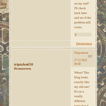
on my end?
I'll check
back later
and see if the
problem still
exists.
0
Цитировать
Поделиться
122
27.12.2022
06:48
triptafen650
Незнакомец
Whoa! This
blog looks
exactly like
my old one!
It's on a
totally
different
topic but it