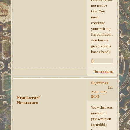
not notice
this. You
must
continue
your writing.
I'm confident,
you have a
great readers'
base already!
0
Цитировать
Поделиться
131
23.01.2023
08:33
Frankwrarf
Незнакомец
Wow that was
unusual. I
just wrote an
incredibly