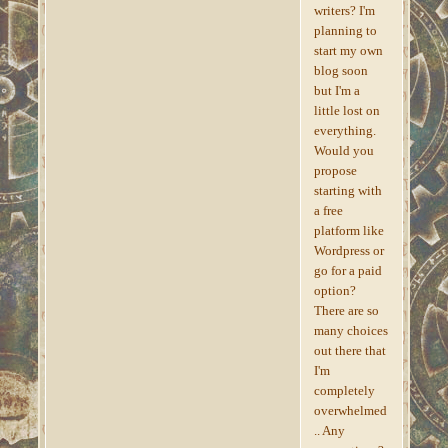
writers? I'm
planning to
start my own
blog soon
but I'm a
little lost on
everything.
Would you
propose
starting with
a free
platform like
Wordpress or
go for a paid
option?
There are so
many choices
out there that
I'm
completely
overwhelmed
.. Any