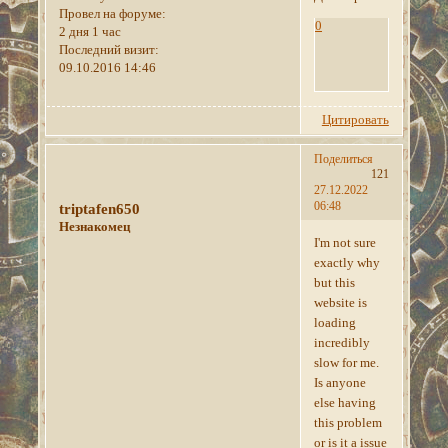
Провел на форуме:
0
2 дня 1 час
Последний визит:
09.10.2016 14:46
Цитировать
Поделиться
121
27.12.2022
06:48
triptafen650
Незнакомец
I'm not sure
exactly why
but this
website is
loading
incredibly
slow for me.
Is anyone
else having
this problem
or is it a issue