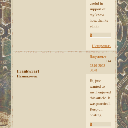
useful in
support of
my know-
how. thanks
admin
0
Цитировать
Поделиться
144
23.01.2023
08:41
Frankwrarf
Незнакомец
Hi, just
wanted to
say, I enjoyed
this article. It
was practical.
Keep on
posting!
0