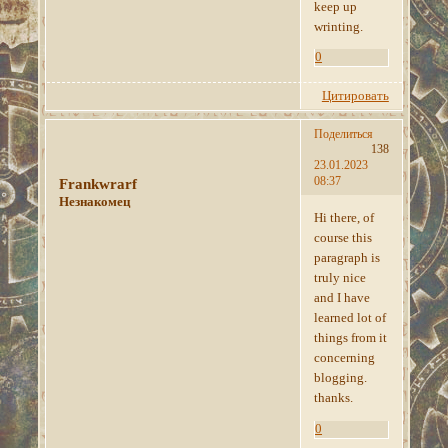
keep up
wrinting.
0
Цитировать
Поделиться
138
23.01.2023
08:37
Frankwrarf
Незнакомец
Hi there, of
course this
paragraph is
truly nice
and I have
learned lot of
things from it
concerning
blogging.
thanks.
0