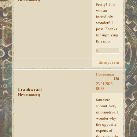
Pretty! This
was an
incredibly
wonderful
post. Thanks
for supplying
this info.
0
Цитировать
Поделиться
130
23.01.2023
08:33
Frankwrarf
Незнакомец
fantastic
submit, very
informative. I
wonder why
the opposite
experts of
this sector do