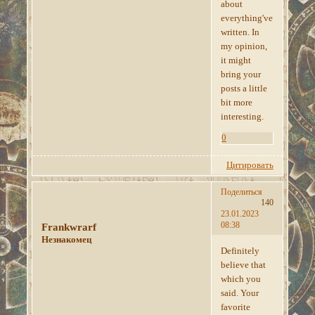
about
everything've
written. In
my opinion,
it might
bring your
posts a little
bit more
interesting.
0
Цитировать
Поделиться
140
23.01.2023
08:38
Frankwrarf
Незнакомец
Definitely
believe that
which you
said. Your
favorite