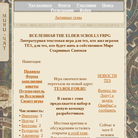
Чат-комната
Форум
Участники
Поиск
Регистрация
Войти
Активные темы
ВСЕЛЕННАЯ THE ELDER SCROLLS FRPG
Литературная текстовая игра для тех, кто жил играми
TES, для тех, кто будет жить в собственном Мире
Старинных Свитков
Навигация:
Правила
НОВОСТИ
Форма
Игра окончательно
TES
заполнения
переехала на новый адрес
анкеты
TES.ROLFOR.RU
.
Вопрос по
Путеводитель
Лору!
»
по Вселенной
В связи с этим
задать
Сюжет игры
продолжается набор в
Ошибка!
»
новую команду
сообщить
Численность:
разработчиков.
▪
Имперцы
: 3
▪
Норды
: 1
Местная критика и
Сейчас в
▪
Бретоны
: 2
обсуждениям остались
чате 0
▪
Редгарды
: 0
открыты
в этой теме
.
человек
▪
Альтмеры
: 2
Для неавторизованных