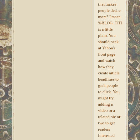
that makes
people desire
more? I mean
%BLOG_TITLE%
is a little
plain. You
should peek
at Yahoo's
front page
and watch
how they
create article
headlines to
grab people
to click. You
might try
adding a
video or a
related pic or
two to get
readers
interested