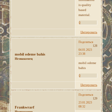
is quality
based
material.
0
Цитировать
Поделиться
128
04.01.2023
23:38
mobil odeme bahis
Незнакомец
mobil odeme
bahis
0
Цитировать
Поделиться
129
23.01.2023
08:32
Frankwrarf
Незнакомец