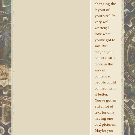
changing the
layout of
your site? Its
very well
written; I
love what
youve got to
say. But
maybe you
could a little
more in the
way of
content so
people could
connect with
it better.
Youve got an
awful lot of
text for only
having one
or 2 pictures.
Maybe you