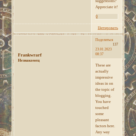
suggestions?
Appreciate it!
0
Цитировать
Поделиться
137
23.01.2023
08:37
Frankwrarf
Незнакомец
These are
actually
impressive
ideas in on
the topic of
blogging.
You have
touched
some
pleasant
factors here.
Any way