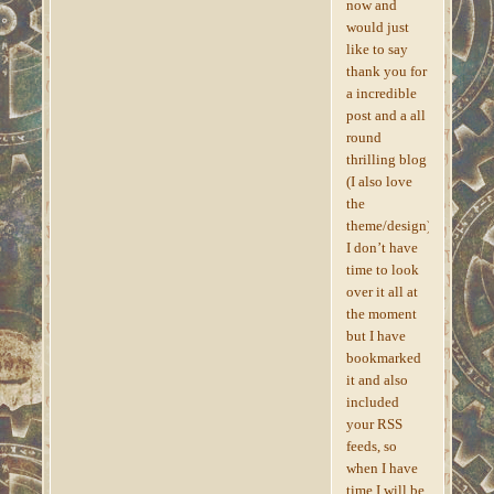
now and
would just
like to say
thank you for
a incredible
post and a all
round
thrilling blog
(I also love
the
theme/design),
I don’t have
time to look
over it all at
the moment
but I have
bookmarked
it and also
included
your RSS
feeds, so
when I have
time I will be