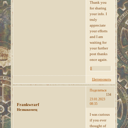
Thank you
for sharing
your info. I
truly
appreciate
your efforts
and I am
waiting for
your further
post thanks
once again.
0
Цитировать
Поделиться
134
23.01.2023
08:35
Frankwrarf
Незнакомец
I was curious
if you ever
thought of