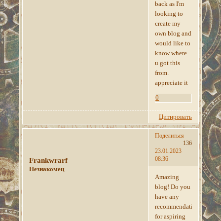
back as I'm
looking to
create my
own blog and
would like to
know where
u got this
from.
appreciate it
0
Цитировать
Поделиться
136
23.01.2023
08:36
Frankwrarf
Незнакомец
Amazing
blog! Do you
have any
recommendations
for aspiring