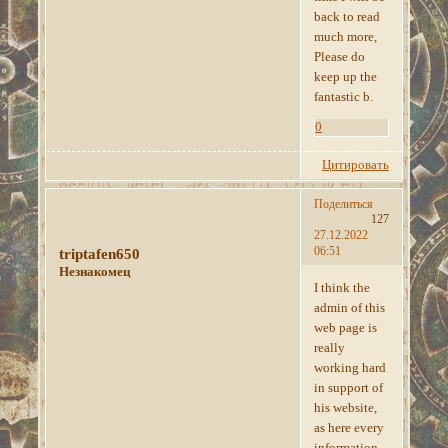
back to read
much more,
Please do
keep up the
fantastic b.
0
Цитировать
Поделиться
127
27.12.2022
06:51
triptafen650
Незнакомец
I think the
admin of this
web page is
really
working hard
in support of
his website,
as here every
information