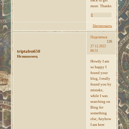
back to get
more. Thanks
0
Цитировать
Поделиться
126
27.12.2022
06:51
triptafen650
Незнакомец
Howdy I am
so happy I
found your
blog, I really
found you by
mistake,
while I was
searching on
Bing for
something
else, Anyhow
I am here