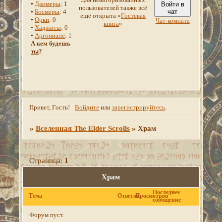
▪
Данмеры
: 1
Войти в
пользователей также всё
▪
Босмеры
: 4
чат
ещё открыта «
Гостевая
▪
Орки
: 0
Чат-комната
книга
»
▪
Хаджиты
: 0
▪
Аргониане
: 1
А кем будешь
ты
?
Привет, Гость!
Войдите
или
зарегистрируйтесь
.
»
Вселенная The Elder Scrolls
»
Храм
Страница:
1
Храм
Последнее
Тема
Ответов
Просмотров
сообщение
Форум пуст.