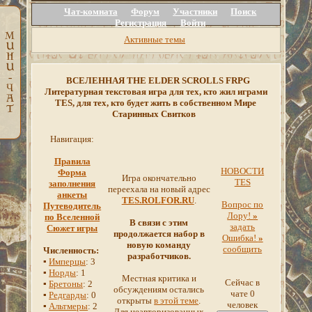
Чат-комната
Форум
Участники
Поиск
Регистрация
Войти
Активные темы
ВСЕЛЕННАЯ THE ELDER SCROLLS FRPG
Литературная текстовая игра для тех, кто жил играми
TES, для тех, кто будет жить в собственном Мире
Старинных Свитков
Навигация:
Правила
НОВОСТИ
Форма
Игра окончательно
TES
заполнения
переехала на новый адрес
анкеты
TES.ROLFOR.RU
.
Вопрос по
Путеводитель
Лору!
»
по Вселенной
В связи с этим
задать
Сюжет игры
продолжается набор в
Ошибка!
»
новую команду
сообщить
Численность:
разработчиков.
▪
Имперцы
: 3
▪
Норды
: 1
Местная критика и
Сейчас в
▪
Бретоны
: 2
обсуждениям остались
чате 0
▪
Редгарды
: 0
открыты
в этой теме
.
человек
▪
Альтмеры
: 2
Для неавторизованных