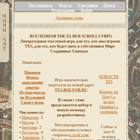
Чат-комната
Форум
Участники
Поиск
Регистрация
Войти
Активные темы
ВСЕЛЕННАЯ THE ELDER SCROLLS FRPG
Литературная текстовая игра для тех, кто жил играми
TES, для тех, кто будет жить в собственном Мире
Старинных Свитков
Навигация:
Правила
НОВОСТИ
Форма
Игра окончательно
TES
заполнения
переехала на новый адрес
анкеты
TES.ROLFOR.RU
.
Вопрос по
Путеводитель
Лору!
»
по Вселенной
В связи с этим
задать
Сюжет игры
продолжается набор в
Ошибка!
»
новую команду
сообщить
Численность:
разработчиков.
▪
Имперцы
: 3
▪
Норды
: 1
Местная критика и
Сейчас в
▪
Бретоны
: 2
обсуждениям остались
чате 0
▪
Редгарды
: 0
открыты
в этой теме
.
человек
▪
Альтмеры
: 2
Для неавторизованных