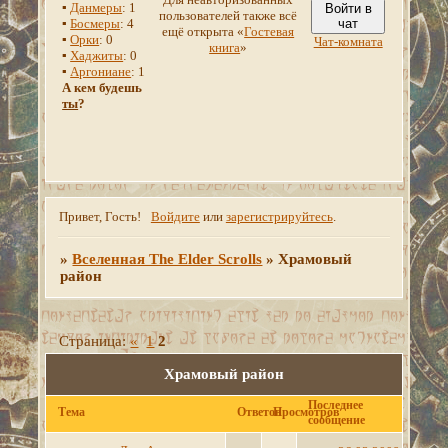
▪
Данмеры
: 1
Войти в
пользователей также всё
▪
Босмеры
: 4
чат
ещё открыта «
Гостевая
▪
Орки
: 0
Чат-комната
книга
»
▪
Хаджиты
: 0
▪
Аргониане
: 1
А кем будешь
ты
?
Привет, Гость!
Войдите
или
зарегистрируйтесь
.
»
Вселенная The Elder Scrolls
»
Храмовый
район
Страница:
«
1
2
Храмовый район
Последнее
Тема
Ответов
Просмотров
сообщение