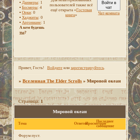
▪
Данмеры
: 1
Войти в
пользователей также всё
▪
Босмеры
: 4
чат
ещё открыта «
Гостевая
▪
Орки
: 0
Чат-комната
книга
»
▪
Хаджиты
: 0
▪
Аргониане
: 1
А кем будешь
ты
?
Привет, Гость!
Войдите
или
зарегистрируйтесь
.
»
Вселенная The Elder Scrolls
»
Мировой океан
Страница:
1
Мировой океан
Последнее
Тема
Ответов
Просмотров
сообщение
Форум пуст.