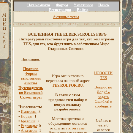
Чат-комната
Форум
Участники
Поиск
Регистрация
Войти
Активные темы
ВСЕЛЕННАЯ THE ELDER SCROLLS FRPG
Литературная текстовая игра для тех, кто жил играми
TES, для тех, кто будет жить в собственном Мире
Старинных Свитков
Навигация:
Правила
НОВОСТИ
Форма
Игра окончательно
TES
заполнения
переехала на новый адрес
анкеты
TES.ROLFOR.RU
.
Вопрос по
Путеводитель
Лору!
»
по Вселенной
В связи с этим
задать
Сюжет игры
продолжается набор в
Ошибка!
»
новую команду
сообщить
Численность:
разработчиков.
▪
Имперцы
: 3
▪
Норды
: 1
Местная критика и
Сейчас в
▪
Бретоны
: 2
обсуждениям остались
чате 0
▪
Редгарды
: 0
открыты
в этой теме
.
человек
▪
Альтмеры
: 2
Для неавторизованных