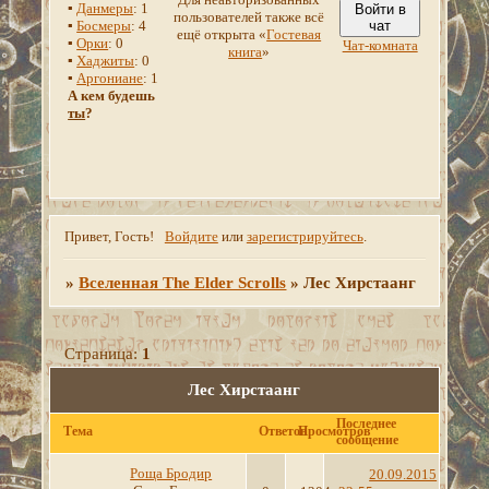
▪
Данмеры
: 1
Войти в
пользователей также всё
▪
Босмеры
: 4
чат
ещё открыта «
Гостевая
▪
Орки
: 0
Чат-комната
книга
»
▪
Хаджиты
: 0
▪
Аргониане
: 1
А кем будешь
ты
?
Привет, Гость!
Войдите
или
зарегистрируйтесь
.
»
Вселенная The Elder Scrolls
»
Лес Хирстаанг
Страница:
1
Лес Хирстаанг
Последнее
Тема
Ответов
Просмотров
сообщение
Роща Бродир
20.09.2015