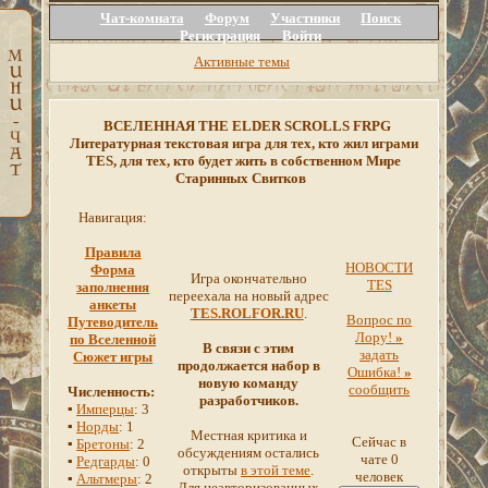
Чат-комната
Форум
Участники
Поиск
Регистрация
Войти
Активные темы
ВСЕЛЕННАЯ THE ELDER SCROLLS FRPG
Литературная текстовая игра для тех, кто жил играми
TES, для тех, кто будет жить в собственном Мире
Старинных Свитков
Навигация:
Правила
НОВОСТИ
Форма
Игра окончательно
TES
заполнения
переехала на новый адрес
анкеты
TES.ROLFOR.RU
.
Вопрос по
Путеводитель
Лору!
»
по Вселенной
В связи с этим
задать
Сюжет игры
продолжается набор в
Ошибка!
»
новую команду
сообщить
Численность:
разработчиков.
▪
Имперцы
: 3
▪
Норды
: 1
Местная критика и
Сейчас в
▪
Бретоны
: 2
обсуждениям остались
чате 0
▪
Редгарды
: 0
открыты
в этой теме
.
человек
▪
Альтмеры
: 2
Для неавторизованных