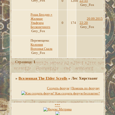
Grey_Fox
0
1204
22:55
Grey_Fox
Роща Бродир »
Жилище
20.09.2015
Ульфгара
0
174
22:20
Бесконечного
Grey_Fox
Grey_Fox
Перемещена:
Колония
Воронья Скала
Grey_Fox
Страница:
1
»
Вселенная The Elder Scrolls
»
Лес Хирстаанг
Создать форум
|
Помощь по форуму
***