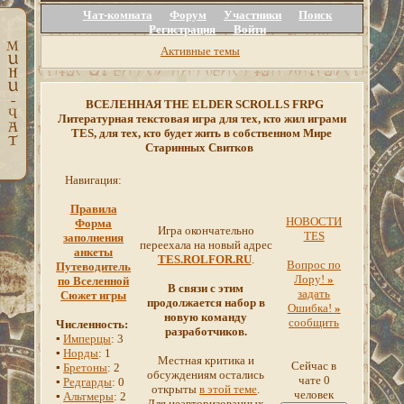
Чат-комната
Форум
Участники
Поиск
Регистрация
Войти
Активные темы
ВСЕЛЕННАЯ THE ELDER SCROLLS FRPG
Литературная текстовая игра для тех, кто жил играми
TES, для тех, кто будет жить в собственном Мире
Старинных Свитков
Навигация:
Правила
НОВОСТИ
Форма
Игра окончательно
TES
заполнения
переехала на новый адрес
анкеты
TES.ROLFOR.RU
.
Вопрос по
Путеводитель
Лору!
»
по Вселенной
В связи с этим
задать
Сюжет игры
продолжается набор в
Ошибка!
»
новую команду
сообщить
Численность:
разработчиков.
▪
Имперцы
: 3
▪
Норды
: 1
Местная критика и
Сейчас в
▪
Бретоны
: 2
обсуждениям остались
чате 0
▪
Редгарды
: 0
открыты
в этой теме
.
человек
▪
Альтмеры
: 2
Для неавторизованных