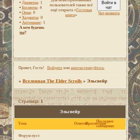
▪
Данмеры
: 1
Войти в
пользователей также всё
▪
Босмеры
: 4
чат
ещё открыта «
Гостевая
▪
Орки
: 0
Чат-комната
книга
»
▪
Хаджиты
: 0
▪
Аргониане
: 1
А кем будешь
ты
?
Привет, Гость!
Войдите
или
зарегистрируйтесь
.
»
Вселенная The Elder Scrolls
»
Эльсвейр
Страница:
1
Эльсвейр
Последнее
Тема
Ответов
Просмотров
сообщение
Форум пуст.