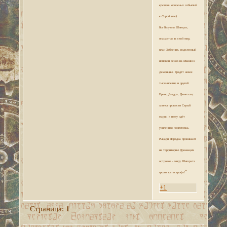
времени основных событий
в Сиродииле)
Бог Безумия Шигорат,
опасается за свой мир,
план Забвения, поделенный
испокон веков на Манию и
Деменцию. Грядёт новое
тысячилетие и другой
Принц Даэдра, Джиггалаг,
затеял провести Серый
марш. к нему идёт
усиленная подготовка,
Рыцари Порядка проникают
на территорию Дрожащих
островов - миру Шигората
"
грозит катастрофа!
+1
Страница:
1