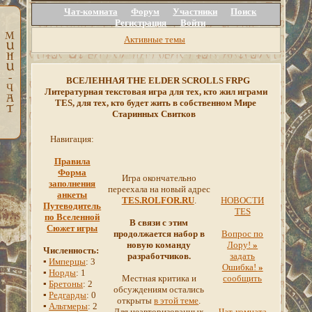
Чат-комната
Форум
Участники
Поиск
Регистрация
Войти
Активные темы
ВСЕЛЕННАЯ THE ELDER SCROLLS FRPG
Литературная текстовая игра для тех, кто жил играми
TES, для тех, кто будет жить в собственном Мире
Старинных Свитков
Навигация:
Правила
Форма
Игра окончательно
заполнения
переехала на новый адрес
анкеты
TES.ROLFOR.RU
.
НОВОСТИ
Путеводитель
TES
по Вселенной
В связи с этим
Сюжет игры
продолжается набор в
Вопрос по
новую команду
Лору!
»
Численность:
разработчиков.
задать
▪
Имперцы
: 3
Ошибка!
»
▪
Норды
: 1
Местная критика и
сообщить
▪
Бретоны
: 2
обсуждениям остались
▪
Редгарды
: 0
открыты
в этой теме
.
▪
Альтмеры
: 2
Для неавторизованных
Чат-комната