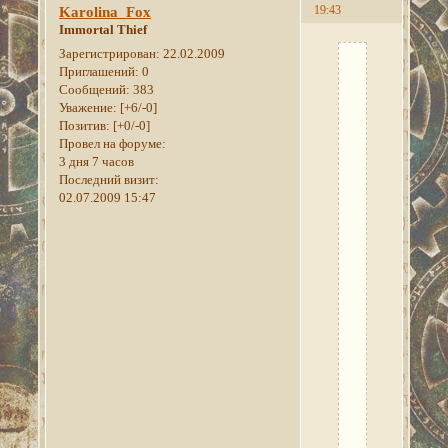
19:43
Karolina_Fox
Immortal Thief
Зарегистрирован
: 22.02.2009
Новый
Приглашений:
0
текст
Сообщений:
383
разрабатываетс
Уважение:
[+6/-0]
Позитив:
[+0/-0]
Blah-
Провел на форуме:
blah-
3 дня 7 часов
blah.
Последний визит:
02.07.2009 15:47
Отыгрыши
и
послесловия
к
биографии
героя
можно
уже
начинать.
Стартуем
в
Третьей
Эре.