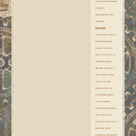
небольшими изменениями)
совпадает с
происхдившими в игре
событиями.
Сиродиил
:
Тьма покрыла Тамриэль!
Всей Империи грозит
страшная опасность!
Уриэль Септим и все его
наследники мертвы,
Драконий огонь погас и
никто не знает какими
путями в этот мир
проникла нечисть из
потусторонних миров!
Совет Старейшин,
возглавляемый канцлером
Окато взяли на себя
руководство. Но ни они, ни
Имперский Легион,
который итак претерпевает