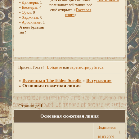
▪
Данмеры
: 1
пользователей также всё
▪
Босмеры
: 4
ещё открыта «
Гостевая
▪
Орки
: 0
книга
»
▪
Хаджиты
: 0
▪
Аргониане
: 1
А кем будешь
ты
?
Привет, Гость!
Войдите
или
зарегистрируйтесь
.
»
Вселенная The Elder Scrolls
»
Вступление
»
Основная сюжетная линия
Страница:
1
Основная сюжетная линия
Поделиться
1
10.03.2009