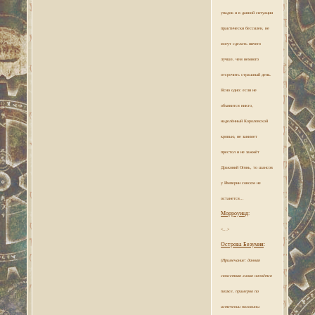
упадок и в данной ситуации
практически бессилен, не
могут сделать ничего
лучше, чем немного
отсрочить страшный день.
Ясно одно: если не
объявится никто,
наделённый Королевской
кровью, не занимет
престол и не зажжёт
Драконий Огонь, то шансов
у Империи совсем не
останется...
Морроуинд
:
<...>
Острова Безумия
:
(Примечание: данная
сюжетная линия начнётся
позже, примерно по
истечении половины