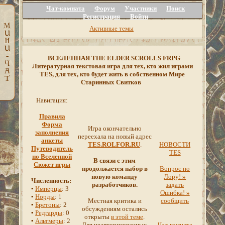
Чат-комната
Форум
Участники
Поиск
Регистрация
Войти
Активные темы
ВСЕЛЕННАЯ THE ELDER SCROLLS FRPG
Литературная текстовая игра для тех, кто жил играми
TES, для тех, кто будет жить в собственном Мире
Старинных Свитков
Навигация:
Правила
Форма
Игра окончательно
заполнения
переехала на новый адрес
анкеты
TES.ROLFOR.RU
.
НОВОСТИ
Путеводитель
TES
по Вселенной
В связи с этим
Сюжет игры
продолжается набор в
Вопрос по
новую команду
Лору!
»
Численность:
разработчиков.
задать
▪
Имперцы
: 3
Ошибка!
»
▪
Норды
: 1
Местная критика и
сообщить
▪
Бретоны
: 2
обсуждениям остались
▪
Редгарды
: 0
открыты
в этой теме
.
▪
Альтмеры
: 2
Для неавторизованных
Чат-комната