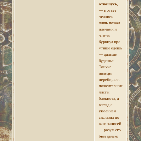
отношусь,
— в ответ
человек
лишь пожал
плечами и
что-то
буркнул про
«тише едешь
— дальше
будешь».
Тонкие
пальцы
перебирали
пожелтевшие
листы
блокнота, а
взгляд с
упоением
скользил по
вязи записей
— разум его
был далеко