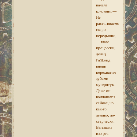
начала
колонны, —
Не
растягиваемся,
скоро
передышка,
— глава
процессии,
делец
Ра'Джид
вновь
перехватил
зубами
мундштук.
Даже он
волновался
сейчас, но
как-то
лениво, по-
старчески.
Вытащив
изо рта