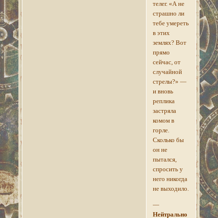
телег. «А не
страшно ли
тебе умереть
в этих
землях? Вот
прямо
сейчас, от
случайной
стрелы?» —
и вновь
реплика
застряла
комом в
горле.
Сколько бы
он не
пытался,
спросить у
него никогда
не выходило.
—
Нейтрально