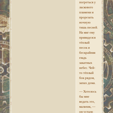
погреться у
ласкового
пламени и
прорезать
ночную
тишь песней.
На миг ему
привиделся
тёплый
песок и
бескрайняя
гладь
закатных
небес. Чей-
то тёплый
бок рядом,
запах дома.
— Хотелось
бы мне
ведать это,
мальчик, —
он устало