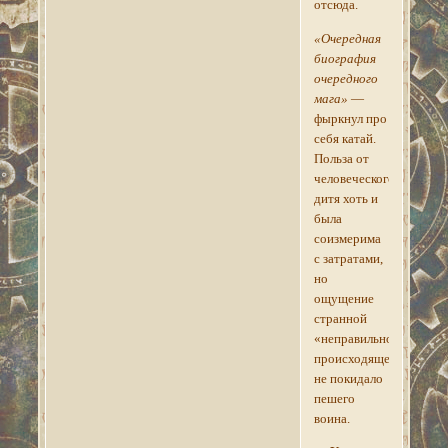
отсюда.
«Очередная
биография
очередного
мага»
—
фыркнул про
себя катай.
Польза от
человеческого
дитя хоть и
была
соизмерима
с затратами,
но
ощущение
странной
«неправильности»
происходящего
не покидало
пешего
воина.