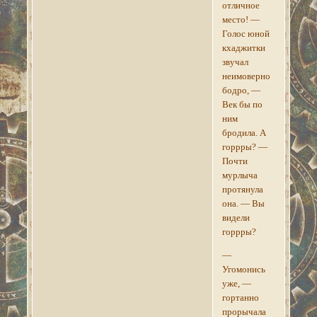
отличное
место! —
Голос юной
кхаджитки
звучал
неимоверно
бодро, —
Век бы по
ним
бродила. А
горрры? —
Почти
мурлыча
протянула
она. — Вы
видели
горрры?
—
Угомонись
уже, —
гортанно
прорычала