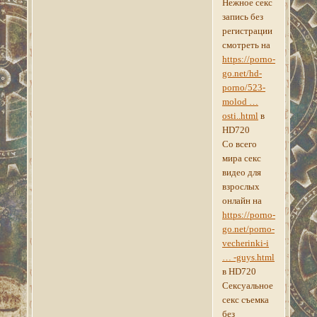
Нежное секс
запись без
регистрации
смотреть на
https://porno-
go.net/hd-
porno/523-
molod …
osti..html
в
HD720
Со всего
мира секс
видео для
взрослых
онлайн на
https://porno-
go.net/porno-
vecherinki-i
… -guys.html
в HD720
Сексуальное
секс съемка
без