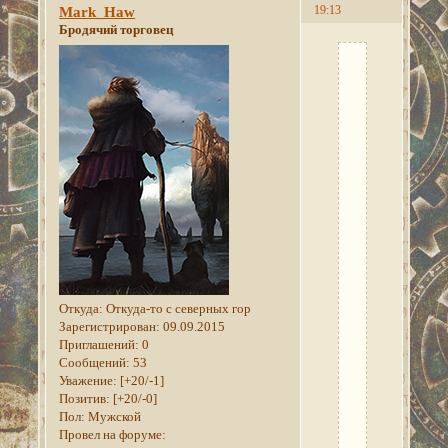
19:13
Mark_Haw
Бродячий торговец
Среди
пепла
Время:
ок.
408
3Э
Место
старта:
Морроувинд,
пустоши
Эшленда
*
Откуда:
Откуда-то с северных гор
Участники:
Зарегистрирован
: 09.09.2015
Майрик
Приглашений:
0
Хофвинг
,
Сообщений:
53
Данель
Уважение:
[+20/-1]
Телас
Позитив:
[+20/-0]
Пол:
Мужской
Статус:
Провел на форуме:
открыт