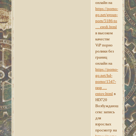
онлайн на
https://porno-
go.net/group-
porn/5186-to
… eredi.html
в высоком
качестве
ViP порно
ролики без
границ
онлайн на
https://porno-
go.net/hd-
porno/1547-
rasp …
entov.html
в
HD720
Возбуждающее
секс запись
для
взрослых
просмотр на