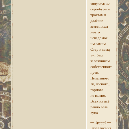
тянулись по
серо-бурым
трактам в
далёкие
земли, ища
нечто
неведомое
им самим.
Стар и млад
тут был
заложником
собственного
пути.
Пепельного
ли, лесного,
горного —
не важно.
Всех их всё
равно вела
луна.
— Трууу! —
Раздалось из