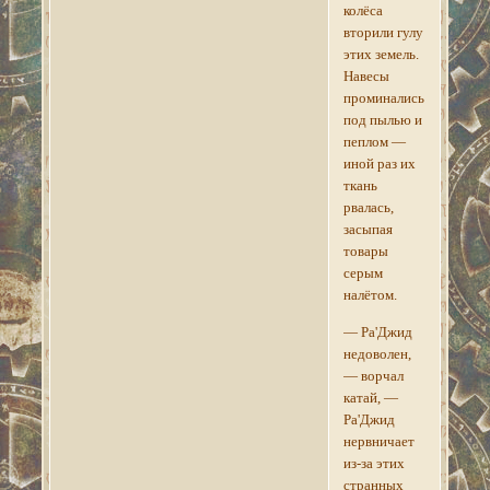
колёса
вторили гулу
этих земель.
Навесы
проминались
под пылью и
пеплом —
иной раз их
ткань
рвалась,
засыпая
товары
серым
налётом.
— Ра'Джид
недоволен,
— ворчал
катай, —
Ра'Джид
нервничает
из-за этих
странных