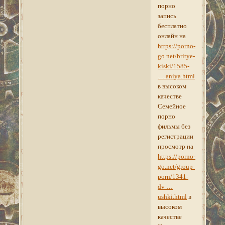
порно
запись
бесплатно
онлайн на
https://porno-
go.net/britye-
kiski/1585-
… aniya.html
в высоком
качестве
Семейное
порно
фильмы без
регистрации
просмотр на
https://porno-
go.net/group-
porn/1341-
dv …
ushki.html
в
высоком
качестве