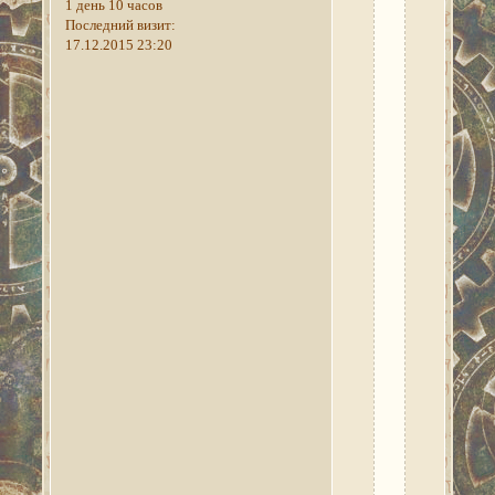
1 день 10 часов
только
Последний визит:
для
17.12.2015 23:20
действующих
лиц
Заявки
на
участие
через
администрацию,
только
при
согласовании
с
участниками.
Отыгрыш
-
только
в
ответах
к
данному