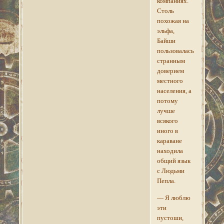
компаниях.
Столь
похожая на
эльфа,
Байши
пользовалась
странным
доверием
местного
населения, а
потому
лучше
всякого
иного в
караване
находила
общий язык
с Людьми
Пепла.
— Я люблю
эти
пустоши,