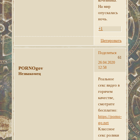
кочевника.
На мир
опускалась
ночь.
+1
Цитировать
Поделиться
61
26.04.2020
12:58
PORNOgov
Незнакомец
Реальное
секс видео в
горячем
качестве,
смотрите
бесплатно:
https://porno-
go.net
Классное
секс ролики