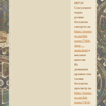
HD720
Сексуальное
порно
ролики
бесплатно
смотреть на
https://porno-
go.net/hd-
porno/7504-
zhop …
anala.html
в
высоком
качестве
Из
домашних
архивов секс
съемка
бесплатно
просмотр на
https://porno-
go.net/hd-
porno/7416-