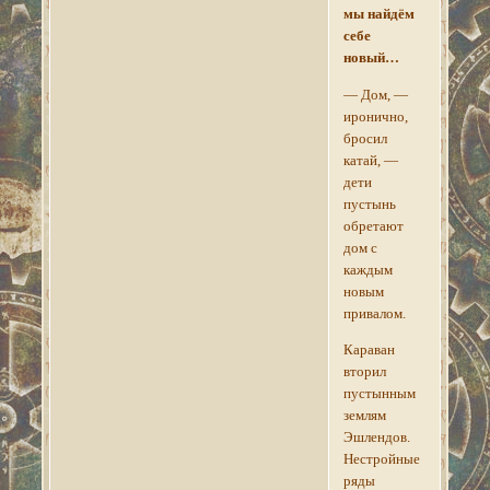
мы найдём
себе
новый…
— Дом, —
иронично,
бросил
катай, —
дети
пустынь
обретают
дом с
каждым
новым
привалом.
Караван
вторил
пустынным
землям
Эшлендов.
Нестройные
ряды