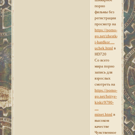
порно
фильмы без
регистрации
просмотр на
https://porno-
go.net/zhestkoe-
i-hardkor …
uchek.html
в
HD720
Со всего
мира порно
запись для
взрослых
смотреть на
https://porno-
go.net/britye-
kiski/9790-
…
minet.html
в
высоком
качестве
Чувственное