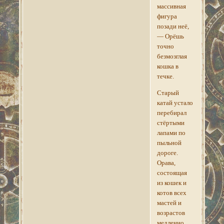
массивная
фигура
позади неё,
— Орёшь
точно
безмозглая
кошка в
течке.
Старый
катай устало
перебирал
стёртыми
лапами по
пыльной
дороге.
Орава,
состоящая
из кошек и
котов всех
мастей и
возрастов
медленно