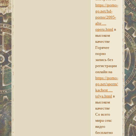
https://porno-
go.net/hd-
porno/2095-
alte …
operu.html
в
высоком
качестве
Горячее
порно
запись без
регистрации
онлайн на
https://porno-
go.net/sperm/6524-
kachest …
telya.html
в
высоком
качестве
Со всего
мира секс
видео
бесплатно