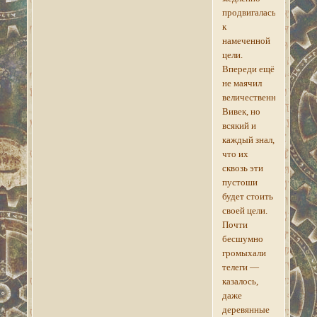
продвигалась
к
намеченной
цели.
Впереди ещё
не маячил
величественный
Вивек, но
всякий и
каждый знал,
что их
сквозь эти
пустоши
будет стоить
своей цели.
Почти
бесшумно
громыхали
телеги —
казалось,
даже
деревянные