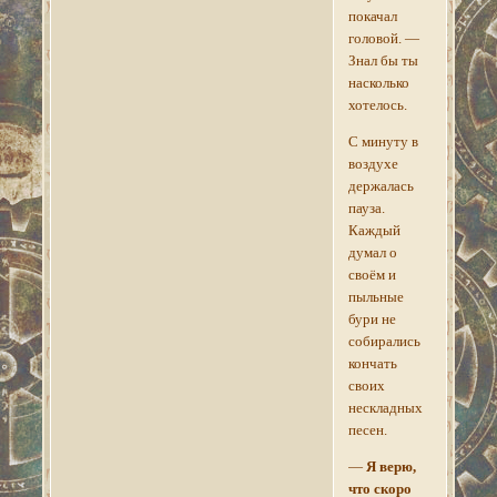
покачал
головой. —
Знал бы ты
насколько
хотелось.
С минуту в
воздухе
держалась
пауза.
Каждый
думал о
своём и
пыльные
бури не
собирались
кончать
своих
нескладных
песен.
—
Я верю,
что скоро