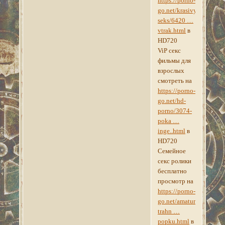
https://porno-
go.net/krasivyy-
seks/6420 …
vtrak.html
в
HD720
ViP секс
фильмы для
взрослых
смотреть на
https://porno-
go.net/hd-
porno/3074-
poka …
inge..html
в
HD720
Семейное
секс ролики
бесплатно
просмотр на
https://porno-
go.net/amature/9356-
trahn …
popku.html
в