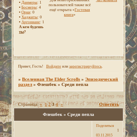
▪
Данмеры
: 1
пользователей также всё
▪
Босмеры
: 4
ещё открыта «
Гостевая
▪
Орки
: 0
книга
»
▪
Хаджиты
: 0
▪
Аргониане
: 1
А кем будешь
ты
?
Привет, Гость!
Войдите
или
зарегистрируйтесь
.
»
Вселенная The Elder Scrolls
»
Эпизодический
раздел
»
Флешбек » Среди пепла
Страница:
«
1
2
3
4
»
Ответить
Флешбек » Среди пепла
Поделиться
1
03.11.2015