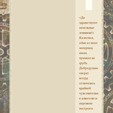
топику.
«Да
здравствуют
пепельные
земммли!»
Кажется,
одна из моих
напарниц
вновь
приняла на
грудь.
Добродушная
ом-рат
всегда
отличалась
крайней
чувствительностью
к алкоголю и
перемене
настроя в