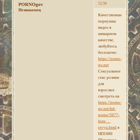
12:59
PORNOgov
Незнакомец
Качественная
порнушка
видео в
шикарном
качестве,
любуйтесь
бесплатно:
https://porno-
go.net
Сексуальное
секс ролики
для
взрослых
смотреть на
https://porno-
go.net/hd-
porno/5977-
hote …
ervyu.html
в
HD1080
Шикарное