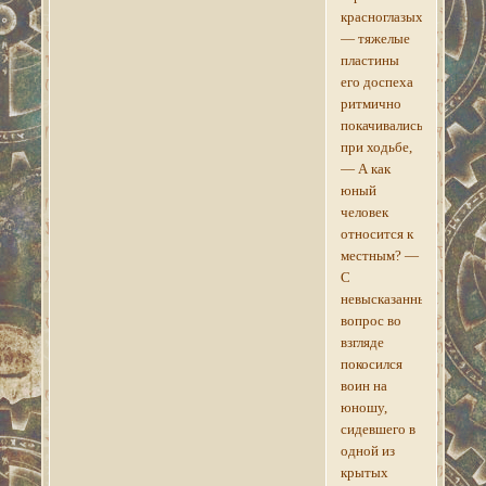
красноглазых,
— тяжелые
пластины
его доспеха
ритмично
покачивались
при ходьбе,
— А как
юный
человек
относится к
местным? —
С
невысказанным
вопрос во
взгляде
покосился
воин на
юношу,
сидевшего в
одной из
крытых