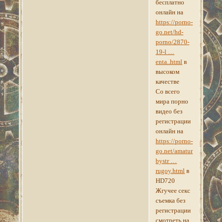
бесплатно
онлайн на
https://porno-
go.net/hd-
porno/2870-
19-l …
enta..html
в
высоком
качестве
Со всего
мира порно
видео без
регистрации
онлайн на
https://porno-
go.net/amature/4619-
bystr …
rugoy.html
в
HD720
Жгучее секс
съемка без
регистрации
смотреть на