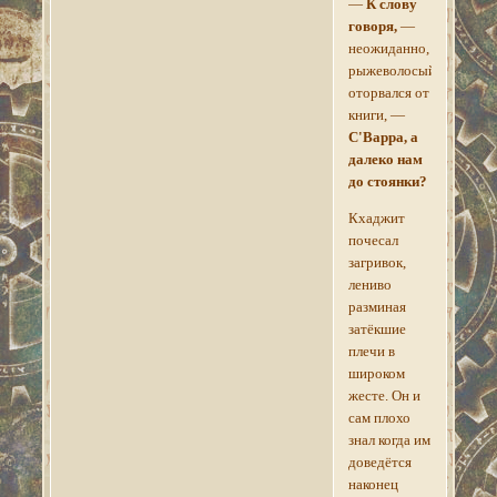
—
К слову
говоря,
—
неожиданно,
рыжеволосый
оторвался от
книги, —
С'Варра, а
далеко нам
до стоянки?
Кхаджит
почесал
загривок,
лениво
разминая
затёкшие
плечи в
широком
жесте. Он и
сам плохо
знал когда им
доведётся
наконец