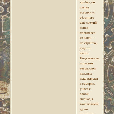
трубку, он
слегка
встряхнул
её, отчего
ещё свежий
пепел
посыпался
из чаши —
но странно,
куда-то
вверх.
Подхваченный
порывом
ветра, скоп
красных
искр взвился
в сумерки,
унося с
собой
мириады
тайн великой
души