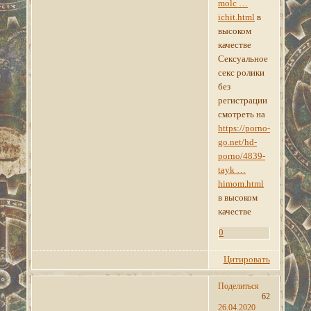
molc …
ichit.html
в
высоком
качестве
Сексуальное
секс ролики
без
регистрации
смотреть на
https://porno-
go.net/hd-
porno/4839-
tayk …
himom.html
в высоком
качестве
0
Цитировать
Поделиться
62
26.04.2020