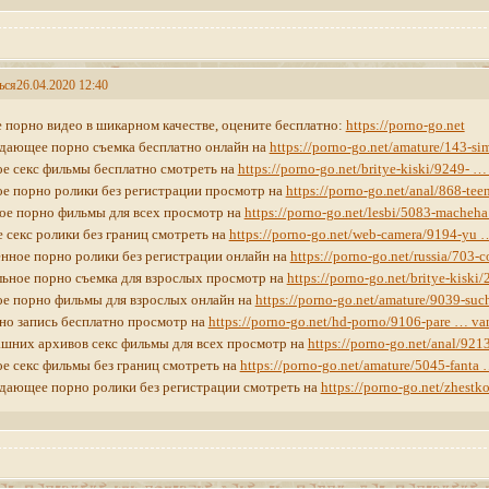
ься
26.04.2020 12:40
 порно видео в шикарном качестве, оцените бесплатно:
https://porno-go.net
дающее порно съемка бесплатно онлайн на
https://porno-go.net/amature/143-s
е секс фильмы бесплатно смотреть на
https://porno-go.net/britye-kiski/9249- …
е порно ролики без регистрации просмотр на
https://porno-go.net/anal/868-te
ое порно фильмы для всех просмотр на
https://porno-go.net/lesbi/5083-macheha
 секс ролики без границ смотреть на
https://porno-go.net/web-camera/9194-yu 
нное порно ролики без регистрации онлайн на
https://porno-go.net/russia/703-
ьное порно съемка для взрослых просмотр на
https://porno-go.net/britye-kiski
е порно фильмы для взрослых онлайн на
https://porno-go.net/amature/9039-su
но запись бесплатно просмотр на
https://porno-go.net/hd-porno/9106-pare … va
шних архивов секс фильмы для всех просмотр на
https://porno-go.net/anal/921
е секс фильмы без границ смотреть на
https://porno-go.net/amature/5045-fanta
дающее порно ролики без регистрации смотреть на
https://porno-go.net/zhestko