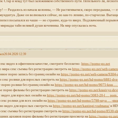
м. Стар и млад тут был заложником собственного пути. Пепельного ли, лесного,
! — Раздалось из начала колонны, — Не растягиваемся, скоро передышка, — гл
мундштук. Даже он волновался сейчас, но как-то лениво, по-старчески. Вытащив
пепел посыпался из чаши — но странно, куда-то вверх. Подхваченный порывом 
 мириады тайн великой души кочевника. На мир опускалась ночь.
ься
26.04.2020 12:39
секс видео в офигенном качестве, смотрите бесплатно:
https://porno-go.net
о мира секс съемка без регистрации смотреть на
https://porno-go.net/web-camer
нное порно запись без границ онлайн на
https://porno-go.net/web-camera/9304-
 секс ролики для взрослых смотреть на
https://porno-go.net/hd-porno/6881-dve
 порно ролики без границ онлайн на
https://porno-go.net/hd-porno/9075-kras …
е порно фильмы без регистрации смотреть на
https://porno-go.net/krasivye-de
с видео для взрослых онлайн на
https://porno-go.net/hd-porno/3083-20-l … porn.
секс ролики для всех онлайн на
https://porno-go.net/hd-porno/5798-snya … -mor
но видео для взрослых смотреть на
https://porno-go.net/kastingi-vudmana/
в HD
секс съемка без регистрации смотреть на
https://porno-go.net/hd-porno/8530-z
ашних архивов порно фильмы без регистрации просмотр на
https://porno-go.n