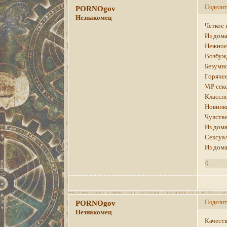
Поделит
PORNOgov
Незнакомец
Четкое 
Из дома
Нежное 
Возбуж
Безумно
Горячее
ViP сек
Классно
Новинки
Чувстве
Из дома
Сексуал
Из дома
0
Поделит
PORNOgov
Незнакомец
Качеств