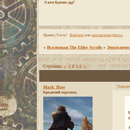
А кем будешь
ты
?
Привет, Гость!
Войдите
или
зарегистрируйтесь
.
»
Вселенная The Elder Scrolls
»
Эпизодичес
Страница:
«
1
2
3
4
»
Поделит
Mark_Haw
Бродячий торговец