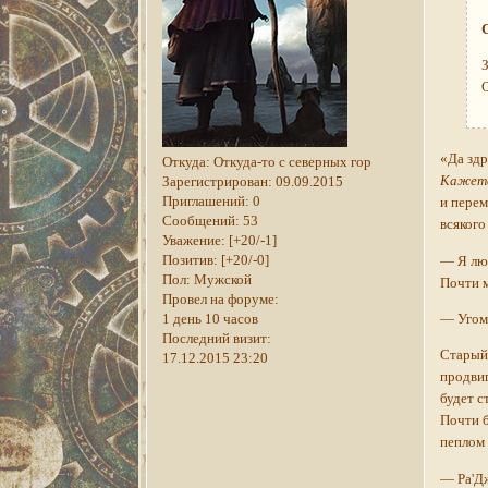
«Да зд
Откуда:
Откуда-то с северных гор
Кажется
Зарегистрирован
: 09.09.2015
Приглашений:
0
и перем
Сообщений:
53
всякого
Уважение:
[+20/-1]
Позитив:
[+20/-0]
— Я люб
Пол:
Мужской
Почти 
Провел на форуме:
1 день 10 часов
— Угомо
Последний визит:
Старый 
17.12.2015 23:20
продвиг
будет с
Почти б
пеплом 
— Ра'Дж