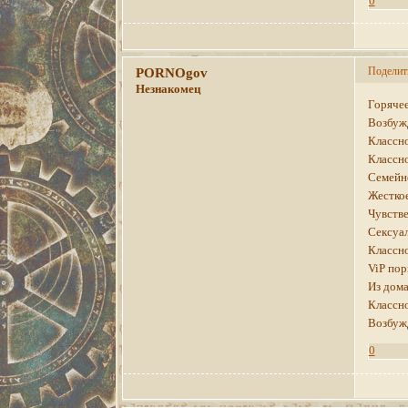
0
Поделит
PORNOgov
Незнакомец
Горячее
Возбуж
Классно
Классно
Семейн
Жесткое
Чувстве
Сексуал
Классно
ViP пор
Из дома
Классно
Возбуж
0