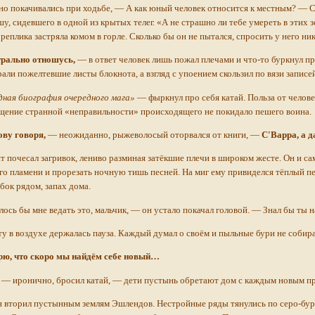
о покачивались при ходьбе, — А как юный человек относится к местным? — С
у, сидевшего в одной из крытых телег. «А не страшно ли тебе умереть в этих
 реплика застряла комом в горле. Сколько бы он не пытался, спросить у него ни
рально отношусь,
— в ответ человек лишь пожал плечами и что-то буркнул п
али пожелтевшие листы блокнота, а взгляд с упоением скользил по вязи записе
дная биография очередного мага»
— фыркнул про себя катай. Польза от челове
ение странной «неправильности» происходящего не покидало пешего воина.
ову говоря,
— неожиданно, рыжеволосый оторвался от книги, —
С'Варра, а д
 почесал загривок, лениво разминая затёкшие плечи в широком жесте. Он и сам
го пламени и прорезать ночную тишь песней. На миг ему привиделся тёплый пес
бок рядом, запах дома.
ось бы мне ведать это, мальчик, — он устало покачал головой. — Знал бы ты н
у в воздухе держалась пауза. Каждый думал о своём и пыльные бури не собира
рю, что скоро мы найдём себе новый…
— иронично, бросил катай, — дети пустынь обретают дом с каждым новым п
 вторил пустынным землям Эшлендов. Нестройные ряды тянулись по серо-буры