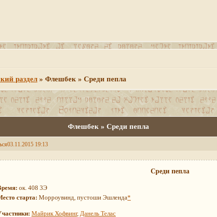
кий раздел
»
Флешбек » Среди пепла
Флешбек » Среди пепла
ься
03.11.2015 19:13
Среди пепла
Время:
ок. 408 3Э
Место старта:
Морроувинд, пустоши Эшленда
*
Участники:
Майрик Хофвинг
,
Данель Телас