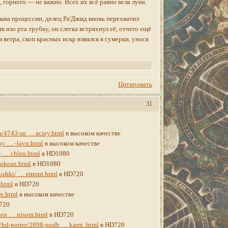
 горного — не важно. Всех их всё равно вела луна.
ава процессии, делец Ра'Джид вновь перехватил
 изо рта трубку, он слегка встряхнул её, отчего ещё
ветра, скоп красных искр взвился в сумерки, унося
Цитировать
31
a/4743-sn … aciey.html
в высоком качестве
oy … -layn.html
в высоком качестве
- … chlen.html
в HD1080
 okean.html
в HD1080
vushki/ … emont.html
в HD720
.html
в HD720
e.html
в высоком качестве
720
hen … nisom.html
в HD720
et/hd-porno/2898-podb … kami..html
в HD720