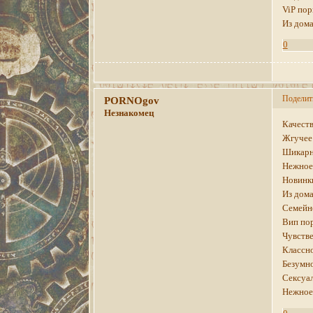
ViP по
Из дома
0
Поделит
PORNOgov
Незнакомец
Качеств
Жгучее 
Шикарно
Нежное 
Новинки
Из дома
Семейно
Вип пор
Чувстве
Классно
Безумно
Сексуал
Нежное 