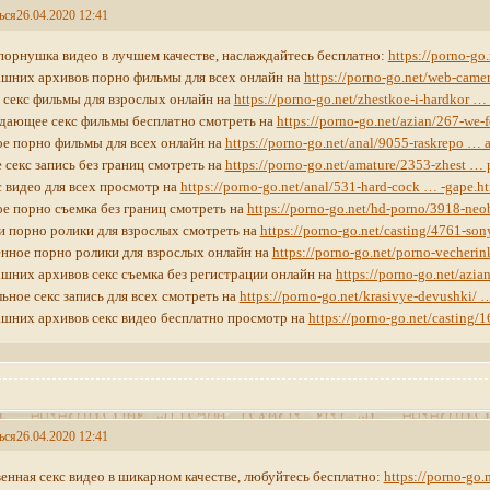
ься
26.04.2020 12:41
порнушка видео в лучшем качестве, наслаждайтесь бесплатно:
https://porno-go.
шних архивов порно фильмы для всех онлайн на
https://porno-go.net/web-cam
секс фильмы для взрослых онлайн на
https://porno-go.net/zhestkoe-i-hardkor …
дающее секс фильмы бесплатно смотреть на
https://porno-go.net/azian/267-we-
е порно фильмы для всех онлайн на
https://porno-go.net/anal/9055-raskrepo … 
 секс запись без границ смотреть на
https://porno-go.net/amature/2353-zhest … 
с видео для всех просмотр на
https://porno-go.net/anal/531-hard-cock … -gape.h
е порно съемка без границ смотреть на
https://porno-go.net/hd-porno/3918-neo
 порно ролики для взрослых смотреть на
https://porno-go.net/casting/4761-son
нное порно ролики для взрослых онлайн на
https://porno-go.net/porno-vecherin
шних архивов секс съемка без регистрации онлайн на
https://porno-go.net/azi
ьное секс запись для всех смотреть на
https://porno-go.net/krasivye-devushki/ 
шних архивов секс видео бесплатно просмотр на
https://porno-go.net/casting/1
ься
26.04.2020 12:41
енная секс видео в шикарном качестве, любуйтесь бесплатно:
https://porno-go.