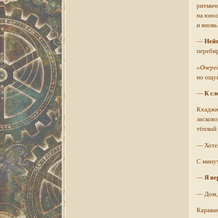
ритмичн
на юнош
и вновь
—
Нейт
перебир
«Очере
но ощущ
—
К сл
Кхаджит
ласково
тёплый 
— Хотел
С минут
—
Я ве
— Дом, 
Караван