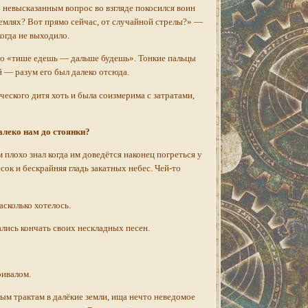
 невысказанным вопрос во взгляде покосился воин
 землях? Вот прямо сейчас, от случайной стрелы?» —
когда не выходило.
ро «тише едешь — дальше будешь». Тонкие пальцы
й — разум его был далеко отсюда.
ческого дитя хоть и была соизмерима с затратами,
алеко нам до стоянки?
 плохо знал когда им доведётся наконец погреться у
ок и бескрайняя гладь закатных небес. Чей-то
асколько хотелось.
лись кончать своих нескладных песен.
ривалом.
м трактам в далёкие земли, ища нечто неведомое