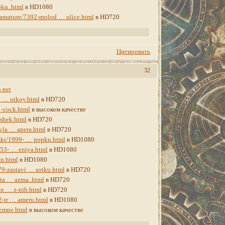
bku..html
в HD1080
t/amature/7392-molod … ulice.html
в HD720
Цитировать
32
.net
li … otkoy.html
в HD720
 -cock.html
в высоком качестве
ushek.html
в HD720
yla … apera.html
в HD720
iski/1999- … popku.html
в HD1080
453- … eniya.html
в HD1080
yn.html
в HD1080
79-zastavi … sotku.html
в HD720
-ta … azma..html
в HD720
en … z-nih.html
в HD720
2-tr … ameru.html
в HD1080
tempe.html
в высоком качестве