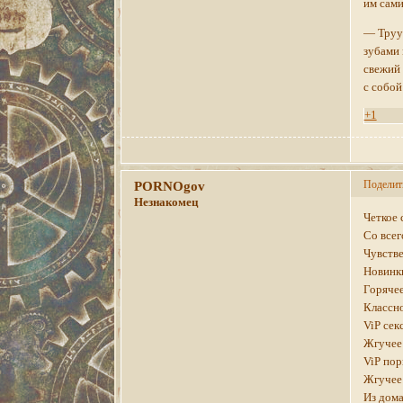
им сами
— Трууу
зубами 
свежий 
с собой
+1
Поделит
PORNOgov
Незнакомец
Четкое 
Со всег
Чувстве
Новинки
Горячее
Классно
ViP сек
Жгучее 
ViP пор
Жгучее 
Из дом