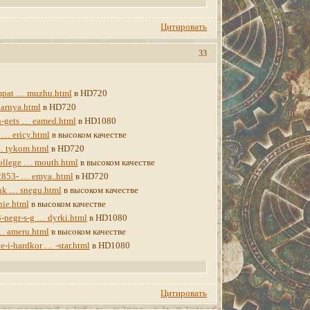
Цитировать
33
impat … muzhu.html
в HD720
 arnya.html
в HD720
en-gets … eamed.html
в HD1080
 … ericy.html
в высоком качестве
… tykom.html
в HD720
college … mouth.html
в высоком качестве
/2853- … emya..html
в HD720
chk … snegu.html
в высоком качестве
nie.html
в высоком качестве
3-negr-s-g … dyrki.html
в HD1080
 … ameru.html
в высоком качестве
e-i-hardkor … -star.html
в HD1080
Цитировать