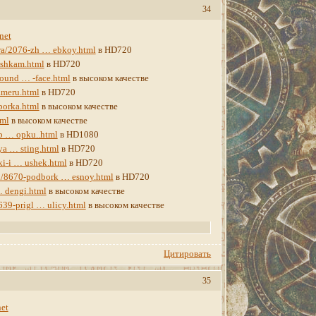
34
net
era/2076-zh … ebkoy.html
в HD720
 shkam.html
в HD720
found … -face.html
в высоком качестве
ameru.html
в HD720
porka.html
в высоком качестве
tml
в высоком качестве
b … opku..html
в HD1080
ya … sting.html
в HD720
ki-i … ushek.html
в HD720
an/8670-podbork … esnoy.html
в HD720
… dengi.html
в высоком качестве
639-prigl … ulicy.html
в высоком качестве
Цитировать
35
net