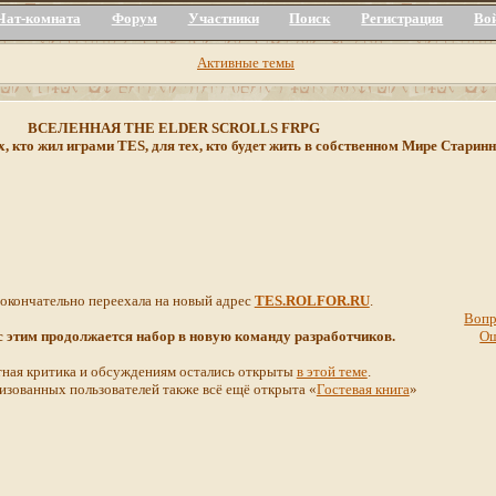
Чат-комната
Форум
Участники
Поиск
Регистрация
Во
Активные темы
ВСЕЛЕННАЯ THE ELDER SCROLLS FRPG
х, кто жил играми TES, для тех, кто будет жить в собственном Мире Стар
 окончательно переехала на новый адрес
TES.ROLFOR.RU
.
Вопр
 с этим продолжается набор в новую команду разработчиков.
О
ная критика и обсуждениям остались открыты
в этой теме
.
изованных пользователей также всё ещё открыта «
Гостевая книга
»