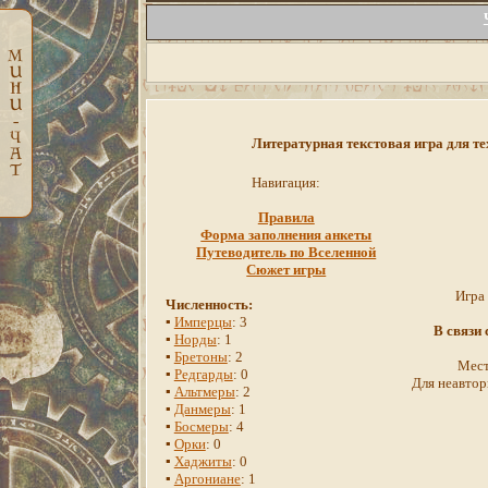
Литературная текстовая игра для те
Навигация:
Правила
Форма заполнения анкеты
Путеводитель по Вселенной
Сюжет игры
Игра
Численность:
▪
Имперцы
: 3
В связи
▪
Норды
: 1
▪
Бретоны
: 2
Мест
▪
Редгарды
: 0
Для неавтор
▪
Альтмеры
: 2
▪
Данмеры
: 1
▪
Босмеры
: 4
▪
Орки
: 0
▪
Хаджиты
: 0
▪
Аргониане
: 1