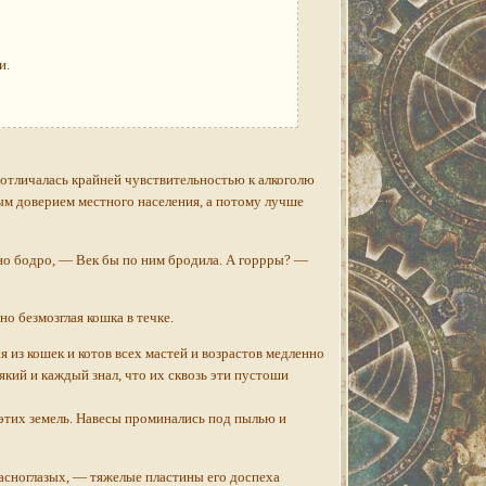
и.
отличалась крайней чувствительностью к алкоголю
ным доверием местного населения, а потому лучше
о бодро, — Век бы по ним бродила. А горрры? —
 безмозглая кошка в течке.
 из кошек и котов всех мастей и возрастов медленно
який и каждый знал, что их сквозь эти пустоши
этих земель. Навесы проминались под пылью и
асноглазых, — тяжелые пластины его доспеха