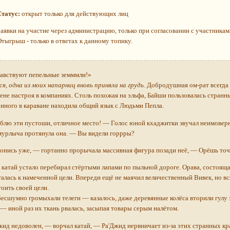
Статус:
открыт только для действующих лиц
Заявки на участие через администрацию, только при согласовании с участникам
Отыгрыш - только в ответах к данному топику.
равствуют пепельные земммли!»
, одна из моих напарниц вновь приняла на грудь.
Добродушная ом-рат всегда 
ене настроя в компаниях. Столь похожая на эльфа, Байши пользовалась стран
 иного в караване находила общий язык с Людьми Пепла.
лю эти пустоши, отличное место! — Голос юной кхаджитки звучал неимоверн
мурлыча протянула она. — Вы видели горрры?
нись уже, — гортанно прорычала массивная фигура позади неё, — Орёшь точно
катай устало перебирал стёртыми лапами по пыльной дороге. Орава, состоящая
алась к намеченной цели. Впереди ещё не маячил величественный Вивек, но вс
тоить своей цели.
есшумно громыхали телеги — казалось, даже деревянные колёса вторили гулу 
— иной раз их ткань рвалась, засыпая товары серым налётом.
ид недоволен, — ворчал катай, — Ра'Джид нервничает из-за этих странных кр