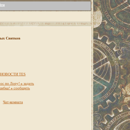
йти
инных Свитков
НОВОСТИ TES
ос по Лору!
»
задать
шибка!
»
сообщить
Чат-комната