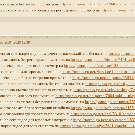
рно фильмы бесплатно просмотр на
https://porno-go.net/amature/2946-paru- … e
шних архивов порно ролики без регистрации просмотр на
https://porno-go.ne
ься
26.04.2020 12:39
енная секс видео в лучшем качестве, наслаждайтесь бесплатно:
https://porno-go
секс запись без регистрации смотреть на
https://porno-go.net/big-dik/7471-ray
е секс ролики для всех просмотр на
https://porno-go.net/amature/183-chick- …
секс запись для взрослых онлайн на
https://porno-go.net/zhestkoe-i-hardkor … 
 секс видео без регистрации просмотр на
https://porno-go.net/hd-porno/6563-b
шних архивов порно запись без границ онлайн на
https://porno-go.net/britye-k
е порно съемка для взрослых смотреть на
https://porno-go.net/seks-mashiny/7
но запись для всех просмотр на
https://porno-go.net/hd-porno/7684-sobl … nla
нное порно фильмы без регистрации смотреть на
https://porno-go.net/minet/75
е секс съемка без регистрации онлайн на
https://porno-go.net/web-camera/3155
е секс ролики для взрослых просмотр на
https://porno-go.net/anal/5318-horosh
ьное секс видео для взрослых смотреть на
https://porno-go.net/web-camera/153
порно видео для всех смотреть на
https://porno-go.net/hudye/7681-konchil … 