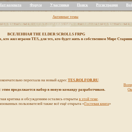
Чат-комната
Форум
Участники
Поиск
Регистрация
Во
Активные темы
ВСЕЛЕННАЯ THE ELDER SCROLLS FRPG
х, кто жил играми TES, для тех, кто будет жить в собственном Мире Стар
 окончательно переехала на новый адрес
TES.ROLFOR.RU
.
Вопр
 с этим продолжается набор в новую команду разработчиков.
О
ная критика и обсуждениям остались открыты
в этой теме
.
изованных пользователей также всё ещё открыта «
Гостевая книга
»