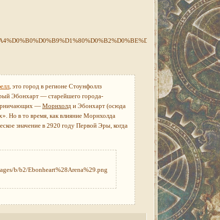
елл
, это город в регионе Стоунфоллз
арый Эбонхарт — старейшего города-
оперничающих —
Морнхолд
и Эбонхарт (осюда
х». Но в то время, как влияние Морнхолда
еское значение в 2920 году Первой Эры, когда