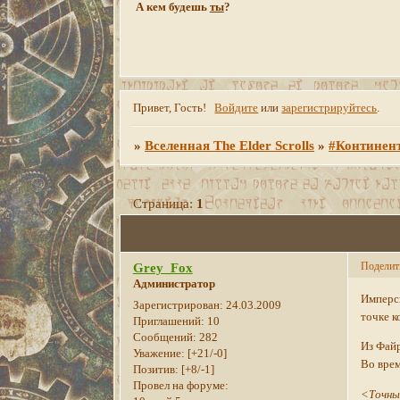
А кем будешь
ты
?
Привет, Гость!
Войдите
или
зарегистрируйтесь
.
»
Вселенная The Elder Scrolls
»
#Континен
Страница:
1
Поделит
Grey_Fox
Администратор
Имперск
Зарегистрирован
: 24.03.2009
точке к
Приглашений:
10
Сообщений:
282
Из Фай
Уважение:
[+21/-0]
Во врем
Позитив:
[+8/-1]
Провел на форуме:
<Точны