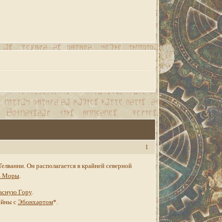
1
елванни. Он располагается в крайней северной
ь Моры
.
асную Гору
.
ойны с
Эбонхартом
*.