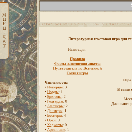
Литературная текстовая игра для те
Навигация:
Правила
Форма заполнения анкеты
Путеводитель по Вселенной
Сюжет игры
Игра
Численность:
▪
Имперцы
: 3
В связи
▪
Норды
: 1
▪
Бретоны
: 2
Мест
▪
Редгарды
: 0
Для неавтор
▪
Альтмеры
: 2
▪
Данмеры
: 1
▪
Босмеры
: 4
▪
Орки
: 0
▪
Хаджиты
: 0
▪
Аргониане
: 1