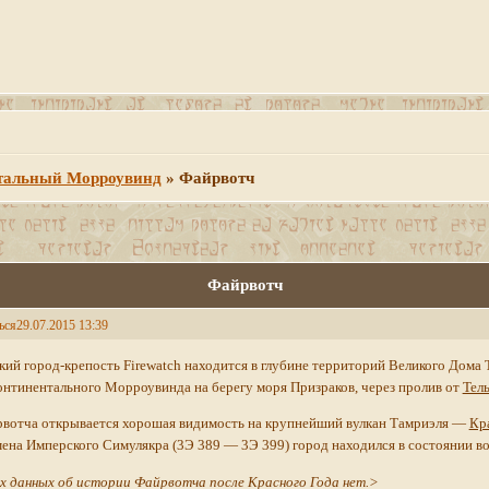
тальный Морроувинд
»
Файрвотч
Файрвотч
ься
29.07.2015 13:39
ий город-крепость Firewatch находится в глубине территорий Великого Дома Т
онтинентального Морроувинда на берегу моря Призраков, через пролив от
Тел
рвотча открывается хорошая видимость на крупнейший вулкан Тамриэля —
Кр
ена Имперского Симулякра (3Э 389 — 3Э 399) город находился в состоянии в
х данных об истории Файрвотча после Красного Года нет.>