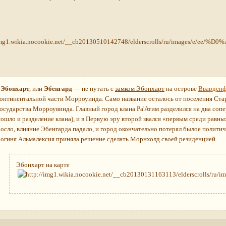
*
Эбонхарт
, или
Эбенгард
— не путать с
замком Эбонхарт
на острове
Вварденф
континентальной части Морроуинда. Само название осталось от поселения Ст
государства Морроувинда. Главный город клана Ра'Атим разделился на два с
пошло и разделение клана), и в Первую эру второй звался «первым среди равны
росло, влияние Эбенгарда падало, и город окончательно потерял былое политич
богиня Альмалексия приняла решение сделать Морнхолд своей резиденцией.
Эбонхарт на карте