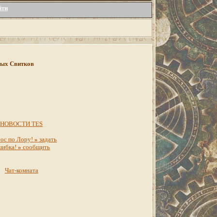
йти
инных Свитков
НОВОСТИ TES
ос по Лору!
»
задать
шибка!
»
сообщить
Чат-комната