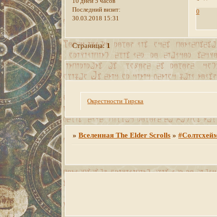
10 дней 5 часов
Последний визит:
0
30.03.2018 15:31
Страница:
1
Окрестности Тирска
»
Вселенная The Elder Scrolls
»
#Солтсхей