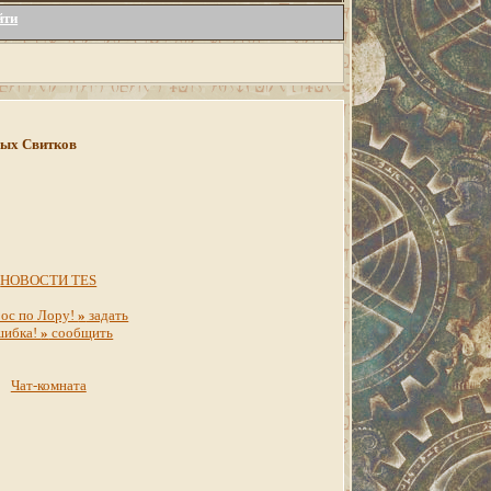
йти
инных Свитков
НОВОСТИ TES
ос по Лору!
»
задать
шибка!
»
сообщить
Чат-комната