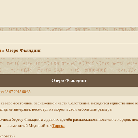
м
»
Озеро Фьялдинг
Озеро Фьялдинг
ься
28.07.2015 00:35
 северо-восточной, заснеженной части Солстхейма, находится единственное о
огда не замерзает, несмотря на мороз и свои небольшие размеры.
очном берегу Фьялдинга с давних времён распложилось поселение нордов, нек
и — знаменитый Медовый зал
Тирска
.
ировать)