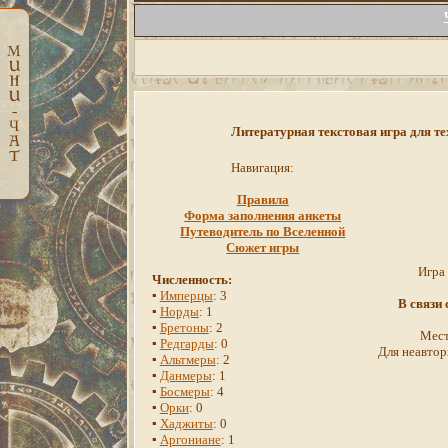
Литературная текстовая игра для те
Навигация:
Правила
Форма заполнения анкеты
Путеводитель по Вселенной
Сюжет игры
Игра
Численность:
▪
Имперцы
: 3
В связи
▪
Норды
: 1
▪
Бретоны
: 2
Мест
▪
Редгарды
: 0
Для неавтор
▪
Альтмеры
: 2
▪
Данмеры
: 1
▪
Босмеры
: 4
▪
Орки
: 0
▪
Хаджиты
: 0
▪
Аргониане
: 1