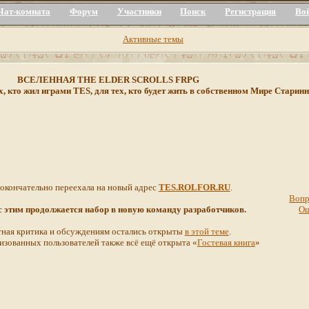
Чат-комната
Форум
Участники
Поиск
Регистрация
Во
Активные темы
ВСЕЛЕННАЯ THE ELDER SCROLLS FRPG
х, кто жил играми TES, для тех, кто будет жить в собственном Мире Стар
 окончательно переехала на новый адрес
TES.ROLFOR.RU
.
Вопр
 с этим продолжается набор в новую команду разработчиков.
О
ная критика и обсуждениям остались открыты
в этой теме
.
изованных пользователей также всё ещё открыта «
Гостевая книга
»