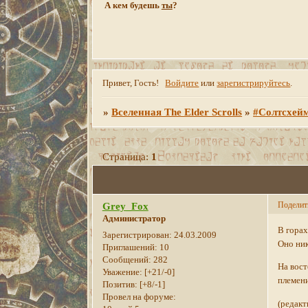
А кем будешь
ты
?
Привет, Гость!
Войдите
или
зарегистрируйтесь
.
»
Вселенная The Elder Scrolls
»
#Солтсхей
Страница:
1
Поделит
Grey_Fox
Администратор
В горах
Зарегистрирован
: 24.03.2009
Оно ник
Приглашений:
10
Сообщений:
282
На вост
Уважение:
[+21/-0]
племен
Позитив:
[+8/-1]
Провел на форуме:
(редакт