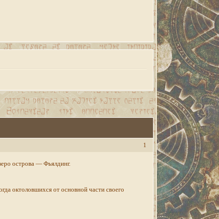
1
зеро острова — Фьялдинг.
огда октоловшихся от основной части своего