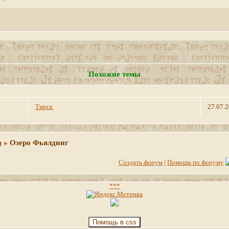
Похожие темы
Тирск
27.07.
м
»
Озеро Фьялдинг
Создать форум
|
Помощь по форуму
***