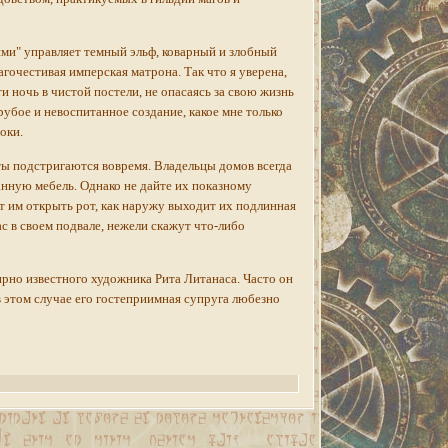
ми" управляет темный эльф, коварный и злобный
агочестивая имперская матрона. Так что я уверена,
ти ночь в чистой постели, не опасаясь за свою жизнь
рубое и невоспитанное создание, какое мне только
оки.
ты подстригаются вовремя. Владельцы домов всегда
анную мебель. Однако не дайте их показному
т им открыть рот, как наружу выходит их подлинная
с в своем подвале, нежели скажут что-либо
ирно известного художника Рита Литанаса. Часто он
в этом случае его гостеприимная супруга любезно