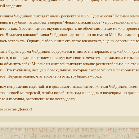
ой академии.
тиницы Чейдинала выглядят очень респектабельно. Однако если "Новыми земля
ьник и грубиян, то хозяйка таверны "Чейдинальский мост" - просвещенная и бл
ете, в какой гостинице вас вкусно накормят, не обсчитают, и где можно провес
ек. Владелец книжной лавки Чейдинала, аргонианин по имени Мак-На - самое г
ось встречать. Однако, выбор книг в его лавке впечатляет, а цены совсем невыс
мые бедные дома Чейдинала содержатся в чистоте и порядке, а лужайки и кус
стям, и они с удовольствием покажут вам свои замечательные жилища и изыск
 обмануть себя! Многие из жителей выглядят вполне респектабельно, но стои
ь. Это грубияны, лжецы и богохульники, которые скорее убьют и похоронят ва
ое! Неудивительно, что многие из этих грубиянов - орки.
вам непременно надо зайти в дом самого знаменитого жителя Чейдинала, всем
тся в своей мастерской, чтобы поработать над очередным шедевром, но даже 
 вам картины, развешенные по всему дому.
е заветам Девяти!