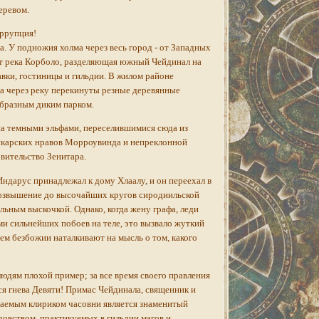
еревом.
оррупция!
а. У подножия холма через весь город - от Западных
ет река Корболо, разделяющая южный Чейдинал на
авки, гостиницы и гильдии. В жилом районе
а через реку перекинуты резные деревянные
образным диким парком.
на темными эльфами, переселившимися сюда из
дикарских нравов Морроувинда и непреклонной
вительство Зенитара.
дарус принадлежал к дому Хлаалу, и он переехал в
возвышение до высочайших кругов сиродиильской
ьным выскочкой. Однако, когда жену графа, леди
и сильнейших побоев на теле, это вызвало жуткий
ем безбожии наталкивают на мысль о том, какого
юдям плохой пример; за все время своего правления
тся гнева Девяти! Примас Чейдинала, священник и
жаемым клириком часовни является знаменитый
овством, практикуемых в гильдии магов и