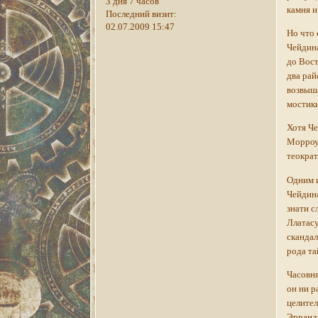
3 дня 7 часов
камня 
Последний визит:
02.07.2009 15:47
Но что 
Чейдина
до Вост
два рай
возвыша
мостики
Хотя Че
Морроув
теократ
Одним и
Чейдина
знати с
Ллатасу
скандал
рода та
Часовня
он ни р
целител
Эрранди