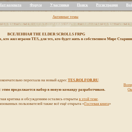
Чат-комната
Форум
Участники
Поиск
Регистрация
Во
Активные темы
ВСЕЛЕННАЯ THE ELDER SCROLLS FRPG
х, кто жил играми TES, для тех, кто будет жить в собственном Мире Стар
 окончательно переехала на новый адрес
TES.ROLFOR.RU
.
Вопр
 с этим продолжается набор в новую команду разработчиков.
О
ная критика и обсуждениям остались открыты
в этой теме
.
изованных пользователей также всё ещё открыта «
Гостевая книга
»