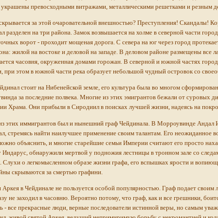
и украшены превосходными витражами, металлическими решетками и резным д
скрывается за этой очаровательной внешностью? Преступления! Скандалы! К
л разделен на три района. Замок возвышается на холме в северной части город
очных ворот - проходит мощеная дорога. С севера на юг через город протека
она: жилой на востоке и деловой на западе. В деловом районе размещены все л
ется часовня, окруженная домами горожан. В северной и южной частях город
, при этом в южной части река образует небольшой чудный островок со свое
йдинал стоит на Нибенейской земле, его культура была во многом сформирова
инда за последние полвека. Многие из этих эмигрантов бежали от суровых 
ии Храма. Они прибыли в Сиродиил в поисках лучшей жизни, надеясь на покро
з этих иммигрантов был и нынешний граф Чейдинала. В Морроувинде Андал Ин
л, стремясь найти наилучшее применение своим талантам. Его неожиданное 
ложно объяснить, и многие старейшие семьи Империи считают его просто нахал
 Индарус, обнаружили мертвой у подножия лестницы в тронном зале со следам
. Слухи о легкомысленном образе жизни графа, его вспышках ярости и вопиющ
йны скрываются за смертью графини.
 Аркея в Чейдинале не пользуется особой популярностью. Граф подает своим л
азу не заходил в часовню. Вероятно потому, что граф, как и все грешники, бои
ь - все прекрасные люди, верные последователи истинной веры, но самым ува
л, живой святой Аркея, ведущий непримиримую борьбу с некромантией и колд