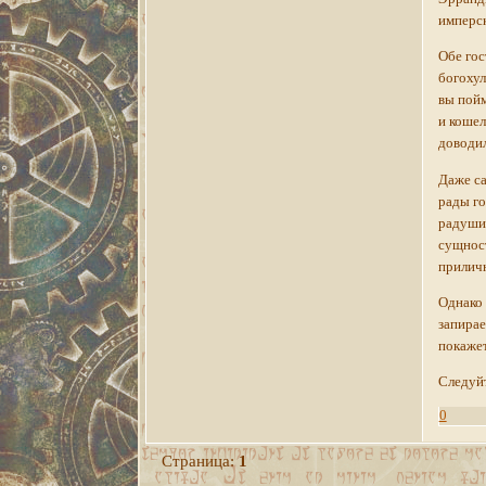
имперск
Обе гос
богохул
вы пойм
и кошел
доводил
Даже са
рады го
радушию
сущност
приличн
Однако 
запирае
покажет
Следуйт
0
Страница:
1