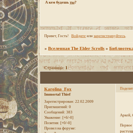
А кем будешь
ты
?
Привет, Гость!
Войдите
или
зарегистрируйтесь
.
»
Вселенная The Elder Scrolls
»
Библиотек
Страница:
1
Поделит
Karolina_Fox
Immortal Thief
Зарегистрирован
: 22.02.2009
Приглашений:
0
Сообщений:
383
Аркей, 
Уважение:
[+6/-0]
Позитив:
[+0/-0]
Первое 
Провел на форуме:
растущи