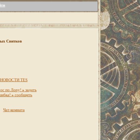
йти
инных Свитков
НОВОСТИ TES
ос по Лору!
»
задать
шибка!
»
сообщить
Чат-комната