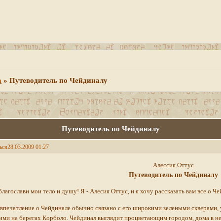
а
»
Путеводитель по Чейдиналу
Путеводитель по Чейдиналу
ься
28.03.2009 01:27
Алессия Оттус
Путеводитель по Чейдиналу
благослави мои тело и душу! Я - Алесия Оттус, и я хочу рассказать вам все о Че
впечатление о Чейдинале обычно связано с его широкими зелеными скверами,
ми на берегах Корболо. Чейдинал выглядит процветающим городом, дома в не