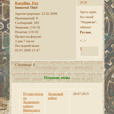
20:38
Karolina_Fox
Immortal Thief
Здесь один,
Зарегистрирован
: 22.02.2009
без своей
Приглашений:
0
"Людмилы",
Сообщений:
383
обитает
Уважение:
[+6/-0]
Позитив:
[+0/-0]
Руслан
...
Провел на форуме:
<...>
3 дня 7 часов
Последний визит:
0
02.07.2009 15:47
Страница:
1
Похожие темы
Путеводитель
Храмовый
28.07.2015
по
район
Храмовому
району
Имперского