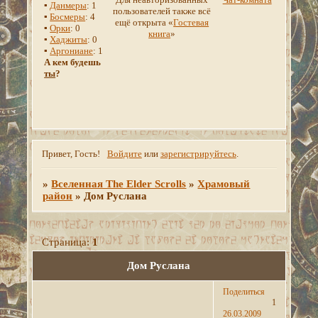
▪
Данмеры
: 1
пользователей также всё
▪
Босмеры
: 4
ещё открыта «
Гостевая
▪
Орки
: 0
книга
»
▪
Хаджиты
: 0
▪
Аргониане
: 1
А кем будешь
ты
?
Привет, Гость!
Войдите
или
зарегистрируйтесь
.
»
Вселенная The Elder Scrolls
»
Храмовый
район
»
Дом Руслана
Страница:
1
Дом Руслана
Поделиться
1
26.03.2009