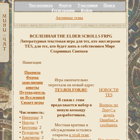
Чат-комната
Форум
Участники
Поиск
Регистрация
Войти
Активные темы
ВСЕЛЕННАЯ THE ELDER SCROLLS FRPG
Литературная текстовая игра для тех, кто жил играми
TES, для тех, кто будет жить в собственном Мире
Старинных Свитков
Навигация:
Правила
Форма
Игра окончательно
заполнения
переехала на новый адрес
анкеты
TES.ROLFOR.RU
.
НОВОСТИ
Путеводитель
TES
по Вселенной
В связи с этим
Сюжет игры
продолжается набор в
Вопрос по
новую команду
Лору!
»
Численность:
разработчиков.
задать
▪
Имперцы
: 3
Ошибка!
»
▪
Норды
: 1
Местная критика и
сообщить
▪
Бретоны
: 2
обсуждениям остались
▪
Редгарды
: 0
открыты
в этой теме
.
▪
Альтмеры
: 2
Для неавторизованных
Чат-комната