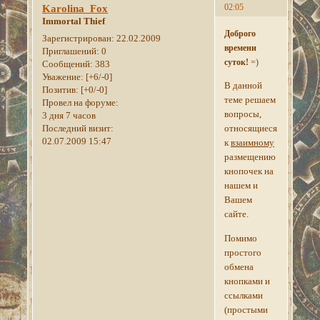
02:05
Karolina_Fox
Immortal Thief
Доброго
Зарегистрирован
: 22.02.2009
времени
Приглашений:
0
суток!
=)
Сообщений:
383
Уважение:
[+6/-0]
В данной
Позитив:
[+0/-0]
теме решаем
Провел на форуме:
вопросы,
3 дня 7 часов
Последний визит:
относящиеся
02.07.2009 15:47
к
взаимному
размещению
кнопочек на
нашем и
Вашем
сайте.
Помимо
простого
обмена
кнопками и
ссылками
(простыми