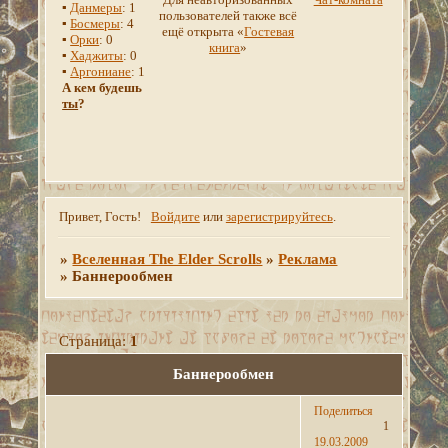
▪
Данмеры
: 1
пользователей также всё
▪
Босмеры
: 4
ещё открыта «
Гостевая
▪
Орки
: 0
книга
»
▪
Хаджиты
: 0
▪
Аргониане
: 1
А кем будешь
ты
?
Привет, Гость!
Войдите
или
зарегистрируйтесь
.
»
Вселенная The Elder Scrolls
»
Реклама
»
Баннерообмен
Страница:
1
Баннерообмен
Поделиться
1
19.03.2009