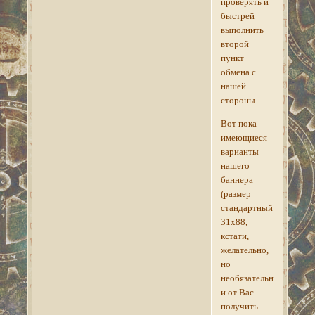
проверять и
быстрей
выполнить
второй
пункт
обмена с
нашей
стороны.
Вот пока
имеющиеся
варианты
нашего
баннера
(размер
стандартный
31х88,
кстати,
желательно,
но
необязательно,
и от Вас
получить