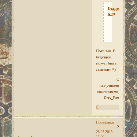
Выделить
код
<a href="h
Пока так. В
будущем,
может быть,
заменим. =)
С
наилучшими
пожеланиями,
Grey_Fox
0
Поделиться
2
28.07.2015
11:00