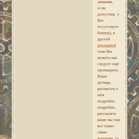
линками,
если,
допустим, у
Вас
отсутствует
баннер), в
другой
рекламной
теме Вы
можете как
следует ещё
пропиарить
Ваше
детище,
расписать о
нём
подробно
подробно,
рассказать
какие вы там
все такие-
сякие
хорошие. =)