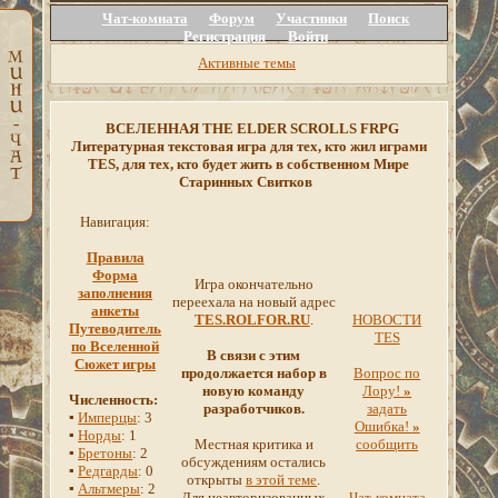
Чат-комната
Форум
Участники
Поиск
Регистрация
Войти
Активные темы
ВСЕЛЕННАЯ THE ELDER SCROLLS FRPG
Литературная текстовая игра для тех, кто жил играми
TES, для тех, кто будет жить в собственном Мире
Старинных Свитков
Навигация:
Правила
Форма
Игра окончательно
заполнения
переехала на новый адрес
анкеты
TES.ROLFOR.RU
.
НОВОСТИ
Путеводитель
TES
по Вселенной
В связи с этим
Сюжет игры
продолжается набор в
Вопрос по
новую команду
Лору!
»
Численность:
разработчиков.
задать
▪
Имперцы
: 3
Ошибка!
»
▪
Норды
: 1
Местная критика и
сообщить
▪
Бретоны
: 2
обсуждениям остались
▪
Редгарды
: 0
открыты
в этой теме
.
▪
Альтмеры
: 2
Для неавторизованных
Чат-комната