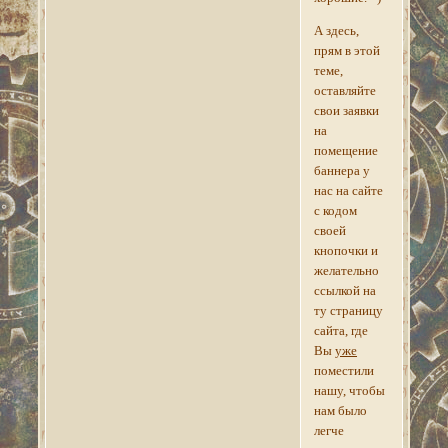
А здесь,
прям в этой
теме,
оставляйте
свои заявки
на
помещение
баннера у
нас на сайте
с кодом
своей
кнопочки и
желательно
ссылкой на
ту страницу
сайта, где
Вы
уже
поместили
нашу, чтобы
нам было
легче