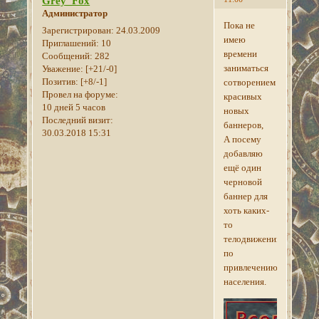
Grey_Fox
Администратор
Пока не
Зарегистрирован
: 24.03.2009
имею
Приглашений:
10
времени
Сообщений:
282
заниматься
Уважение:
[+21/-0]
Позитив:
[+8/-1]
сотворением
Провел на форуме:
красивых
10 дней 5 часов
новых
Последний визит:
баннеров,
30.03.2018 15:31
А посему
добавляю
ещё один
черновой
баннер для
хоть каких-
то
телодвижений
по
привлечению
населения.