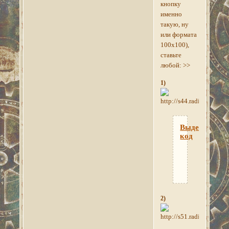
кнопку
именно
такую, ну
или формата
100х100),
ставьте
любой: >>
1)
Выделить
код
<a href="h
2)