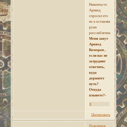
Наконец-то
Арквед
спросил его
не а оставляя
руки
расслабленными
-
Меня завут
Арквед
Коморан ,
если вас не
затруднит
ответить,
куда
держитет
путь?
Откуда
плывете?-
0
Цитировать
Поделиться