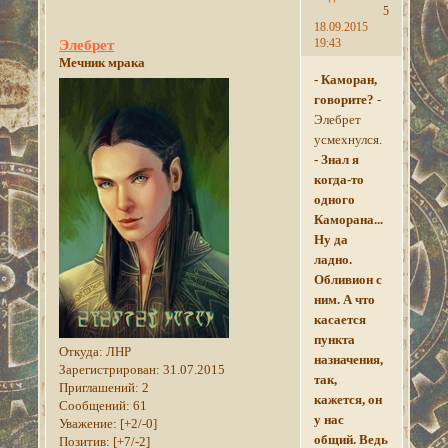
5
18.09.2015
19:43
Элебрет
Мечник мрака
- Каморан,
говорите?
-
Элебрет
усмехнулся.
- Знал я
когда-то
одного
Каморана...
Ну да
ладно.
Обливион с
ним. А что
касается
пункта
Откуда:
ЛНР
назначения,
Зарегистрирован
: 31.07.2015
так,
Приглашений:
2
кажется, он
Сообщений:
61
у нас
Уважение:
[+2/-0]
общий. Ведь
Позитив:
[+7/-2]