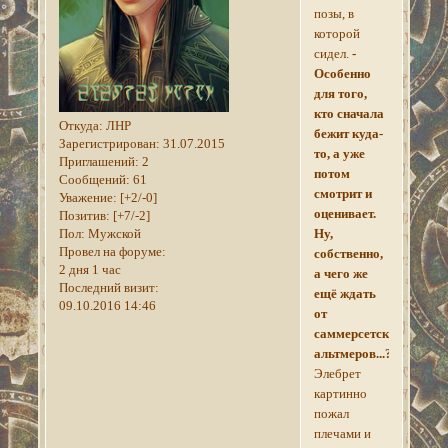
позы, в
которой
сидел.
-
Особенно
для того,
кто сначала
Откуда:
ЛНР
бежит куда-
Зарегистрирован
: 31.07.2015
то, а уже
Приглашений:
2
потом
Сообщений:
61
смотрит и
Уважение:
[+2/-0]
оценивает.
Позитив:
[+7/-2]
Пол:
Мужской
Ну,
Провел на форуме:
собственно,
2 дня 1 час
а чего же
Последний визит:
ещё ждать
09.10.2016 14:46
от
саммерсетских
альтмеров...?
Элебрет
картинно
пожал
плечами и