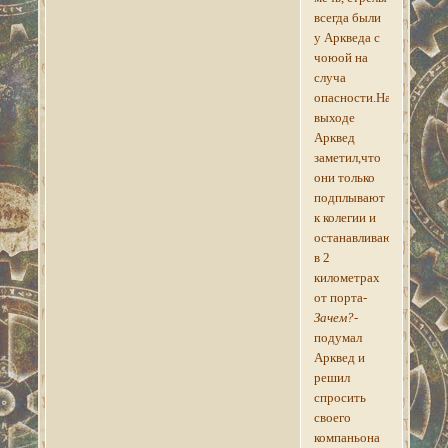
всегда были
у Аркведа с
чоюой на
случа
опасности.На
выходе
Арквед
заметил,что
они только
подплывают
к колегии и
останавливаются
в 2
километрах
от порта
-
Зачем?-
подумал
Арквед и
решил
спросить
своего
компаньона