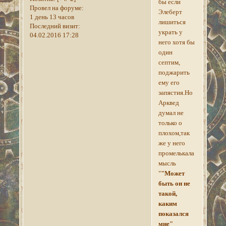
бы если
Провел на форуме:
Элеберт
1 день 13 часов
лишиться
Последний визит:
украть у
04.02.2016 17:28
него хотя бы
один
септим,
поджарить
ему его
запястия.Но
Арквед
думал не
только о
плохом,так
же у него
промелькала
мысль
"
"Может
быть он не
такой,
каким
показался
мне"