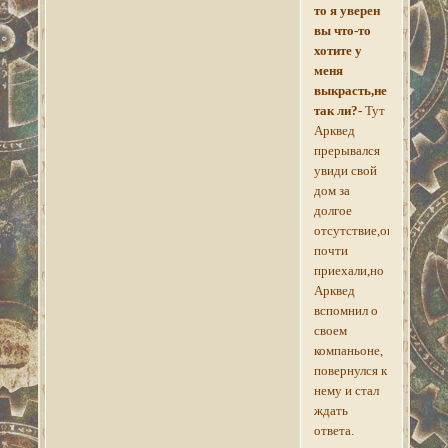
то я уверен
вы что-то
хотите у
меня
выкрасть,не
так ли?-
Тут
Арквед
прерывался
увиди свой
дом за
долгое
отсутствие,они
почти
приехали,но
Арквед
вспомнил о
своем
компаньоне,
повернулся к
нему и стал
ждать
ответа.