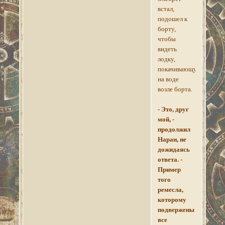
встал,
подошел к
борту,
чтобы
видеть
лодку,
покачивающуюся
на воде
возле борта.
- Это, друг
мой, -
продолжил
Наран, не
дожидаясь
ответа. -
Пример
того
ремесла,
которому
подвержены
все