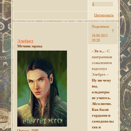
0
Цитировать
Поделиться
7
18.09.2015
20:28
Элебрет
Мечник мрака
- Эх-х...
- С
наигранным
сожалением
вздохнул
Элебрет.
-
Ну ни чему
вы,
альдмеры
не учитесь.
Абсолютно.
Как были
гордыми и
самодовольными,
так и
Откуда:
ЛНР