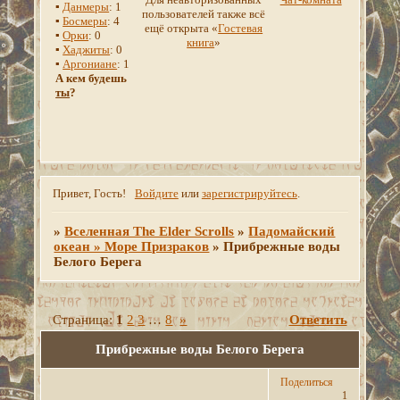
▪
Данмеры
: 1
пользователей также всё
▪
Босмеры
: 4
ещё открыта «
Гостевая
▪
Орки
: 0
книга
»
▪
Хаджиты
: 0
▪
Аргониане
: 1
А кем будешь
ты
?
Привет, Гость!
Войдите
или
зарегистрируйтесь
.
»
Вселенная The Elder Scrolls
»
Падомайский
океан » Море Призраков
»
Прибрежные воды
Белого Берега
Страница:
1
2
3
…
8
»
Ответить
Прибрежные воды Белого Берега
Поделиться
1