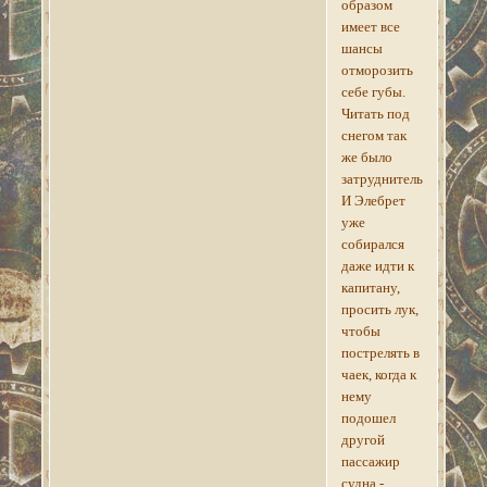
образом
имеет все
шансы
отморозить
себе губы.
Читать под
снегом так
же было
затруднительно.
И Элебрет
уже
собирался
даже идти к
капитану,
просить лук,
чтобы
пострелять в
чаек, когда к
нему
подошел
другой
пассажир
судна -