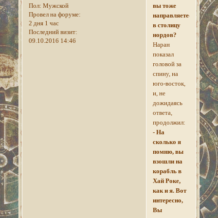
Пол:
Мужской
вы тоже
Провел на форуме:
направляетесь
2 дня 1 час
в столицу
Последний визит:
нордов?
09.10.2016 14:46
Наран
показал
головой за
спину, на
юго-восток,
и, не
дожидаясь
ответа,
продолжил:
- На
сколько я
помню, вы
взошли на
корабль в
Хай Роке,
как и я. Вот
интересно,
Вы