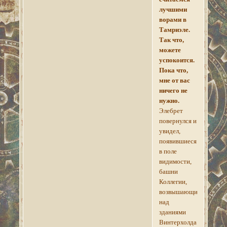
лучшими
ворами в
Тамриэле.
Так что,
можете
успокоится.
Пока что,
мне от вас
ничего не
нужно.
Элебрет
повернулся и
увидел,
появившиеся
в поле
видимости,
башни
Коллегии,
возвышающиеся
над
зданиями
Винтерхолда.