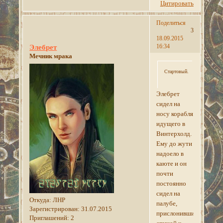
Цитировать
Поделиться
3
18.09.2015
16:34
Элебрет
Мечник мрака
Стартовый.
Элебрет
сидел на
носу корабля
идущего в
Винтерхолд.
Ему до жути
надоело в
каюте и он
почти
постоянно
сидел на
Откуда:
ЛНР
палубе,
Зарегистрирован
: 31.07.2015
прислонившись
Приглашений:
2