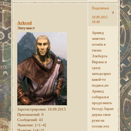
Поделиться
4
18.09.2015
18:49
Arkved
Энтузиаст
Арквед
заметил
огонёк в
глазах
Элеберта
Нарана и
сразу
заподозрил
какой-то
подвох,но
Арквед
собирался
продолжить
беседу.Зарания
Зарегистрирован
: 16.09.2015
Приглашений:
0
держа свои
Сообщений:
43
руки на
Уважение:
[+1/-4]
готове,что
Позитив:
[+4/-2]