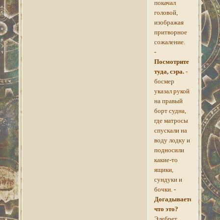
покачал
головой,
изображая
притворное
сожаление.
-
Посмотрите
туда, сэра.
-
босмер
указал рукой
на правый
борт судна,
где матросы
спускали на
воду лодку и
подносили
какие-то
ящики,
сундуки и
бочки.
-
Догадываетесь
что это?
Элебрет