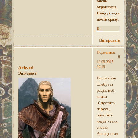
очень
ограничен.
Найдут ведь
почти сразу.
0
Цитировать
Поделиться
8
18.09.2015
20:49
Arkved
Энтузиаст
После слов
Элебрета
раздалисб
крики
-Спустить
паруса,
опустить
якорь!- этих
словах
Арквед стал