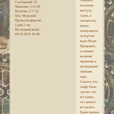
спиной к
Сообщений:
61
носовому
Уважение:
[+2/-0]
выступу
Позитив:
[+7/-2]
судна, и
Пол:
Мужской
Провел на форуме:
смотрел на
2 дня 1 час
мерно
Последний визит:
плещущиеся
09.10.2016 14:46
за бортом
воды Моря
Призраков,
усеянные
мелкими
льдинами и
громадными
глыбами
льда.
Сказать, что
эльфу было
скучно, это
всё равно,
что ничего
не сказать.
Единственный