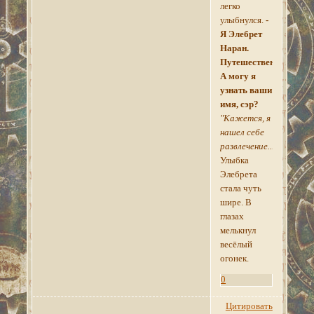
легко
улыбнулся.
-
Я Элебрет
Наран.
Путешественник.
А могу я
узнать ваши
имя, сэр?
"Кажется, я
нашел себе
развлечение..."
Улыбка
Элебрета
стала чуть
шире. В
глазах
мелькнул
весёлый
огонек.
0
Цитировать