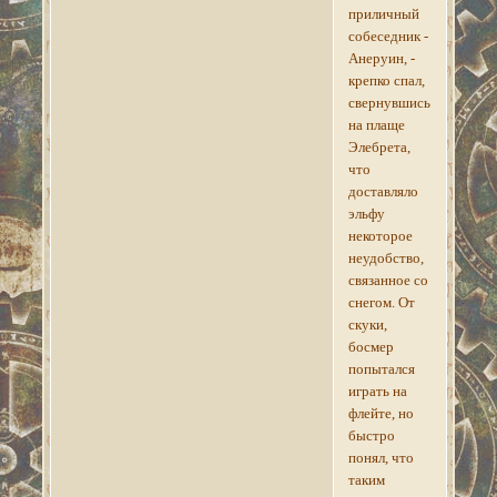
приличный
собеседник -
Анеруин, -
крепко спал,
свернувшись
на плаще
Элебрета,
что
доставляло
эльфу
некоторое
неудобство,
связанное со
снегом. От
скуки,
босмер
попытался
играть на
флейте, но
быстро
понял, что
таким