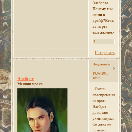
Элеберта
-
Почему мы
легли в
дрейф?Ведь
до порта
еще далеко.-
0
Цитировать
Поделиться
9
19.09.2015
18:26
Элебрет
Мечник мрака
- Очень
своевременный
вопрос.
-
Элебрет
довольно
ухмыльнулся.
Он даже не
поменял