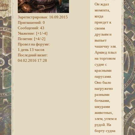
Он ждал
момента,
когда
Зарегистрирован
: 16.09.2015
приедет к
Приглашений:
0
Сообщений:
43
своим
Уважение:
[+1/-4]
друзьям и
Позитив:
[+4/-2]
выпьет
Провел на форуме:
чашечку эля.
1 день 13 часов
Арквед плыл
Последний визит:
на торговом
04.02.2016 17:28
судне с
красными
парусами.
Оно было
нагружено
разными
бочками,
шкурами
животных,
элем, углем и
рудой. На
борту судна