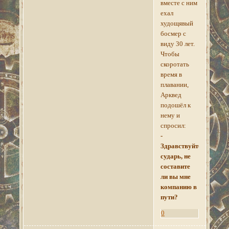
вместе с ним
ехал
худощявый
босмер с
виду 30 лет.
Чтобы
скоротать
время в
плавании,
Арквед
подошёл к
нему и
спросил:
-
Здравствуйте,
сударь, не
составите
ли вы мне
компанию в
пути?
0