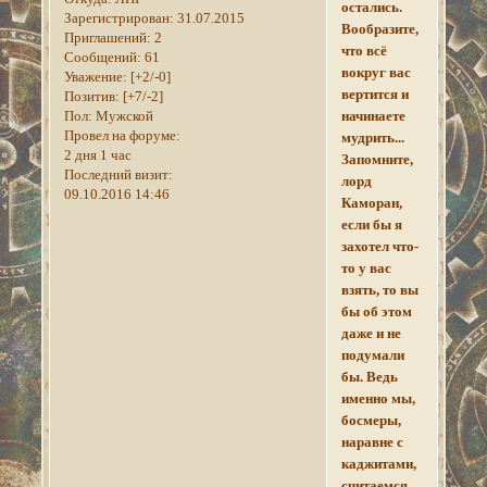
остались.
Зарегистрирован
: 31.07.2015
Вообразите,
Приглашений:
2
что всё
Сообщений:
61
вокруг вас
Уважение:
[+2/-0]
вертится и
Позитив:
[+7/-2]
Пол:
Мужской
начинаете
Провел на форуме:
мудрить...
2 дня 1 час
Запомните,
Последний визит:
лорд
09.10.2016 14:46
Каморан,
если бы я
захотел что-
то у вас
взять, то вы
бы об этом
даже и не
подумали
бы. Ведь
именно мы,
босмеры,
наравне с
каджитами,
считаемся