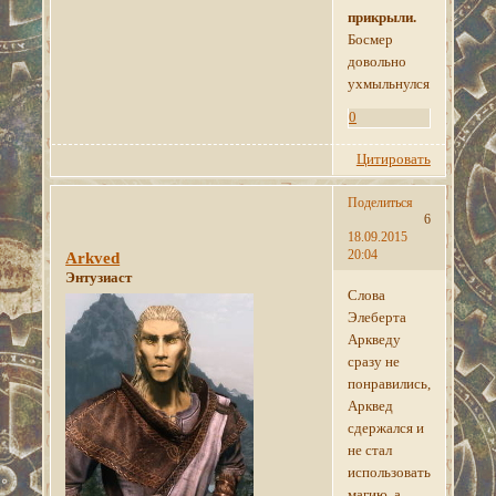
прикрыли.
Босмер
довольно
ухмыльнулся.
0
Цитировать
Поделиться
6
18.09.2015
20:04
Arkved
Энтузиаст
Слова
Элеберта
Аркведу
сразу не
понравились,но
Арквед
сдержался и
не стал
использовать
магию, а