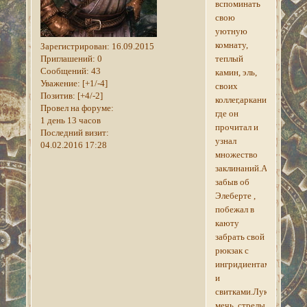
вспоминать
свою
уютную
комнату,
Зарегистрирован
: 16.09.2015
Приглашений:
0
теплый
Сообщений:
43
камин, эль,
Уважение:
[+1/-4]
своих
Позитив:
[+4/-2]
коллег,арканиум
Провел на форуме:
где он
1 день 13 часов
прочитал и
Последний визит:
узнал
04.02.2016 17:28
множество
заклинаний.Арквед
забыв об
Элеберте ,
побежал в
каюту
забрать свой
рюкзак с
ингридиентами
и
свитками.Лук,
мечь, стрелы