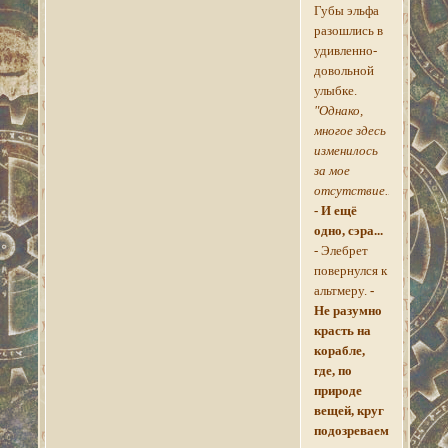
Губы эльфа
разошлись в
удивленно-
довольной
улыбке.
"Однако,
многое здесь
изменилось
за мое
отсутствие..."
- И ещё
одно, сэра...
- Элебрет
повернулся к
альтмеру.
-
Не разумно
красть на
корабле,
где, по
природе
вещей, круг
подозреваемых