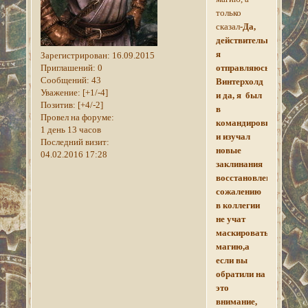
только
сказал
-Да,
действительно
я
Зарегистрирован
: 16.09.2015
Приглашений:
0
отправляюсь
Сообщений:
43
Винтерхолд
Уважение:
[+1/-4]
и да, я был
Позитив:
[+4/-2]
в
Провел на форуме:
командировке,
1 день 13 часов
и изучал
Последний визит:
новые
04.02.2016 17:28
заклинания
восстановления.К
сожалению
в коллегии
не учат
маскировать
магию,а
если вы
обратили на
это
внимание,