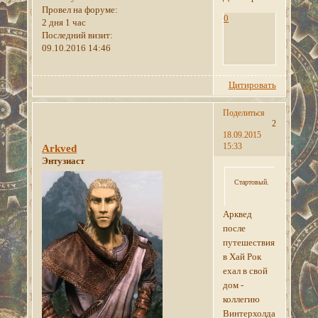
Провел на форуме:
0
2 дня 1 час
Последний визит:
09.10.2016 14:46
Цитировать
Поделиться
2
18.09.2015
15:33
Arkved
Энтузиаст
Стартовый.
Арквед
после
путешествия
в Хай Рок
ехал в свой
дом -
коллегию
Винтерхолда.