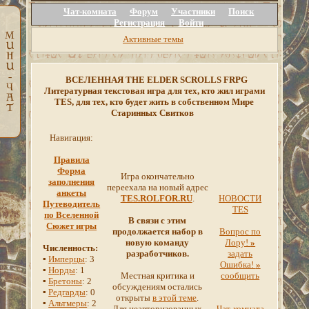
Чат-комната
Форум
Участники
Поиск
Регистрация
Войти
Активные темы
ВСЕЛЕННАЯ THE ELDER SCROLLS FRPG
Литературная текстовая игра для тех, кто жил играми
TES, для тех, кто будет жить в собственном Мире
Старинных Свитков
Навигация:
Правила
Форма
Игра окончательно
заполнения
переехала на новый адрес
анкеты
TES.ROLFOR.RU
.
НОВОСТИ
Путеводитель
TES
по Вселенной
В связи с этим
Сюжет игры
продолжается набор в
Вопрос по
новую команду
Лору!
»
Численность:
разработчиков.
задать
▪
Имперцы
: 3
Ошибка!
»
▪
Норды
: 1
Местная критика и
сообщить
▪
Бретоны
: 2
обсуждениям остались
▪
Редгарды
: 0
открыты
в этой теме
.
▪
Альтмеры
: 2
Для неавторизованных
Чат-комната