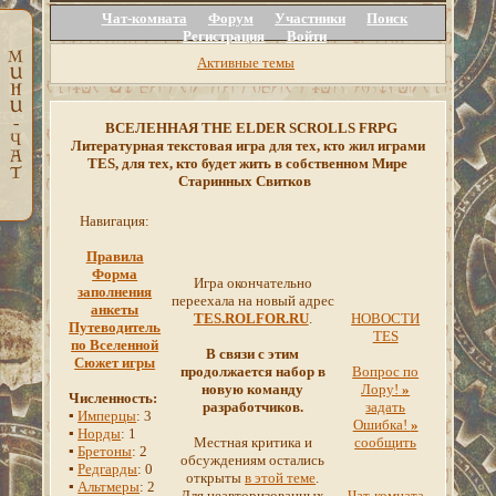
Чат-комната
Форум
Участники
Поиск
Регистрация
Войти
Активные темы
ВСЕЛЕННАЯ THE ELDER SCROLLS FRPG
Литературная текстовая игра для тех, кто жил играми
TES, для тех, кто будет жить в собственном Мире
Старинных Свитков
Навигация:
Правила
Форма
Игра окончательно
заполнения
переехала на новый адрес
анкеты
TES.ROLFOR.RU
.
НОВОСТИ
Путеводитель
TES
по Вселенной
В связи с этим
Сюжет игры
продолжается набор в
Вопрос по
новую команду
Лору!
»
Численность:
разработчиков.
задать
▪
Имперцы
: 3
Ошибка!
»
▪
Норды
: 1
Местная критика и
сообщить
▪
Бретоны
: 2
обсуждениям остались
▪
Редгарды
: 0
открыты
в этой теме
.
▪
Альтмеры
: 2
Для неавторизованных
Чат-комната