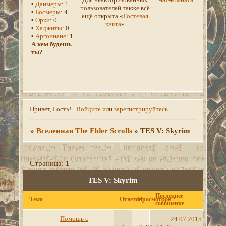
▪
Данмеры
: 1
пользователей также всё
▪
Босмеры
: 4
ещё открыта «
Гостевая
▪
Орки
: 0
книга
»
▪
Хаджиты
: 0
▪
Аргониане
: 1
А кем будешь
ты
?
Привет, Гость!
Войдите
или
зарегистрируйтесь
.
»
Вселенная The Elder Scrolls
»
TES V: Skyrim
Страница:
1
TES V: Skyrim
Последнее
Тема
Ответов
Просмотров
сообщение
Помощь с
24.07.2015