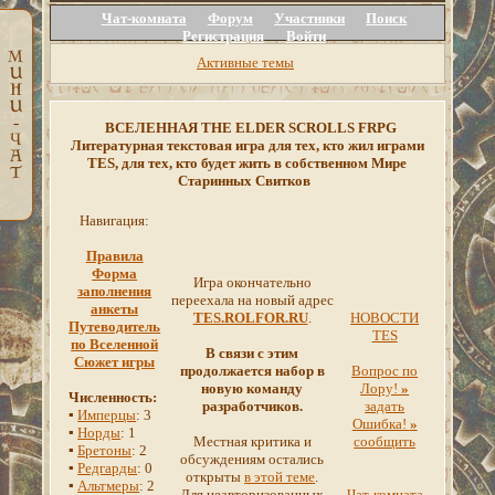
Чат-комната
Форум
Участники
Поиск
Регистрация
Войти
Активные темы
ВСЕЛЕННАЯ THE ELDER SCROLLS FRPG
Литературная текстовая игра для тех, кто жил играми
TES, для тех, кто будет жить в собственном Мире
Старинных Свитков
Навигация:
Правила
Форма
Игра окончательно
заполнения
переехала на новый адрес
анкеты
TES.ROLFOR.RU
.
НОВОСТИ
Путеводитель
TES
по Вселенной
В связи с этим
Сюжет игры
продолжается набор в
Вопрос по
новую команду
Лору!
»
Численность:
разработчиков.
задать
▪
Имперцы
: 3
Ошибка!
»
▪
Норды
: 1
Местная критика и
сообщить
▪
Бретоны
: 2
обсуждениям остались
▪
Редгарды
: 0
открыты
в этой теме
.
▪
Альтмеры
: 2
Для неавторизованных
Чат-комната