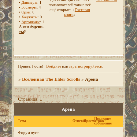
▪
Данмеры
: 1
пользователей также всё
▪
Босмеры
: 4
ещё открыта «
Гостевая
▪
Орки
: 0
книга
»
▪
Хаджиты
: 0
▪
Аргониане
: 1
А кем будешь
ты
?
Привет, Гость!
Войдите
или
зарегистрируйтесь
.
»
Вселенная The Elder Scrolls
»
Арена
Страница:
1
Арена
Последнее
Тема
Ответов
Просмотров
сообщение
Форум пуст.