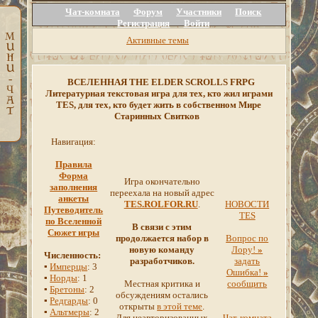
Чат-комната
Форум
Участники
Поиск
Регистрация
Войти
Активные темы
ВСЕЛЕННАЯ THE ELDER SCROLLS FRPG
Литературная текстовая игра для тех, кто жил играми
TES, для тех, кто будет жить в собственном Мире
Старинных Свитков
Навигация:
Правила
Форма
Игра окончательно
заполнения
переехала на новый адрес
анкеты
TES.ROLFOR.RU
.
НОВОСТИ
Путеводитель
TES
по Вселенной
В связи с этим
Сюжет игры
продолжается набор в
Вопрос по
новую команду
Лору!
»
Численность:
разработчиков.
задать
▪
Имперцы
: 3
Ошибка!
»
▪
Норды
: 1
Местная критика и
сообщить
▪
Бретоны
: 2
обсуждениям остались
▪
Редгарды
: 0
открыты
в этой теме
.
▪
Альтмеры
: 2
Для неавторизованных
Чат-комната