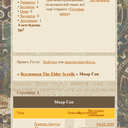
▪
Данмеры
: 1
пользователей также всё
▪
Босмеры
: 4
ещё открыта «
Гостевая
▪
Орки
: 0
книга
»
▪
Хаджиты
: 0
▪
Аргониане
: 1
А кем будешь
ты
?
Привет, Гость!
Войдите
или
зарегистрируйтесь
.
»
Вселенная The Elder Scrolls
»
Маар Ган
Страница:
1
Маар Ган
Последнее
Тема
Ответов
Просмотров
сообщение
Трактир Андуса
04.04.2009