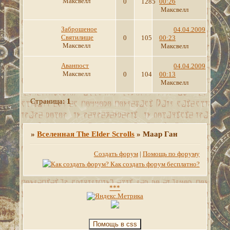
Максвелл
0
1285
00:26
Максвелл
Заброшеное
04.04.2009
Святилище
0
105
00:23
Максвелл
Максвелл
Аванпост
04.04.2009
Максвелл
0
104
00:13
Максвелл
Страница:
1
»
Вселенная The Elder Scrolls
»
Маар Ган
Создать форум
|
Помощь по форуму
***