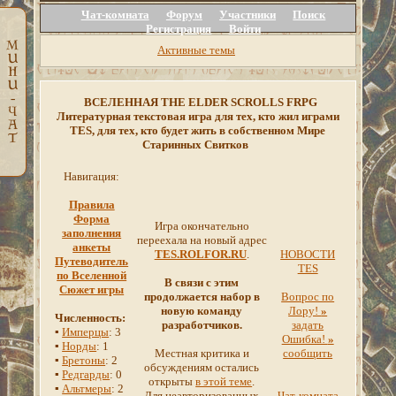
Чат-комната
Форум
Участники
Поиск
Регистрация
Войти
Активные темы
ВСЕЛЕННАЯ THE ELDER SCROLLS FRPG
Литературная текстовая игра для тех, кто жил играми
TES, для тех, кто будет жить в собственном Мире
Старинных Свитков
Навигация:
Правила
Форма
Игра окончательно
заполнения
переехала на новый адрес
анкеты
TES.ROLFOR.RU
.
НОВОСТИ
Путеводитель
TES
по Вселенной
В связи с этим
Сюжет игры
продолжается набор в
Вопрос по
новую команду
Лору!
»
Численность:
разработчиков.
задать
▪
Имперцы
: 3
Ошибка!
»
▪
Норды
: 1
Местная критика и
сообщить
▪
Бретоны
: 2
обсуждениям остались
▪
Редгарды
: 0
открыты
в этой теме
.
▪
Альтмеры
: 2
Для неавторизованных
Чат-комната