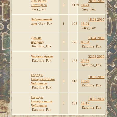
Дом Райта
28.09.2015
Литандаса
0
1139
14:21
Grey_Fox
Grey_Fox
Заброшенный
18.08.2015
дом
Grey_Fox
1
128
18:21
Grey_Fox
Дом на
13.04.2009
продажу
0
226
03:34
Karolina_Fox
Karolina_Fox
Часовня Аркея
22.03.2009
Karolina_Fox
0
135
20:56
Karolina_Fox
Город »
10.03.2009
Гильдия бойцов
0
110
18:28
Чейдинала
Karolina_Fox
Karolina_Fox
Город »
10.03.2009
Гильдия магов
0
101
18:17
Чейдинала
Karolina_Fox
Karolina_Fox