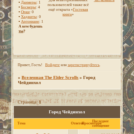
▪
Данмеры
: 1
пользователей также всё
▪
Босмеры
: 4
ещё открыта «
Гостевая
▪
Орки
: 0
книга
»
▪
Хаджиты
: 0
▪
Аргониане
: 1
А кем будешь
ты
?
Привет, Гость!
Войдите
или
зарегистрируйтесь
.
»
Вселенная The Elder Scrolls
»
Город
Чейдинхол
Страница:
1
Город Чейдинхол
Последнее
Тема
Ответов
Просмотров
сообщение